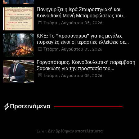
Πανηγυρίζει η Ιερά Σταυροπηγιακή και
Κοινοβιακή Μονή Μεταμορφώσεως του
Σωτήρος Καμενων Βουρλων (Μονή Αγιάς ή
Τετάρτη, Αυγούστου 05, 2026
Καρυάς)
ΚΚΕ: Το “προσάναµµα” για τις μεγάλες
πυρκαγιές είναι οι τεράστιες ελλείψεις σε
µέσα και προσωπικό στην Πυροσβεστική και
Τετάρτη, Αυγούστου 05, 2026
τις δασικές υπηρεσίες
Γοργοπόταμος: Κοινοβουλευτική παρέμβαση
Σαρακιώτη για την προστασία του
εμβληματικού φυσικού και ιστορικού
Τετάρτη, Αυγούστου 05, 2026
τοποσήμου
Προτεινόμενα
Error:
Δεν βρέθηκαν αποτελέσματα