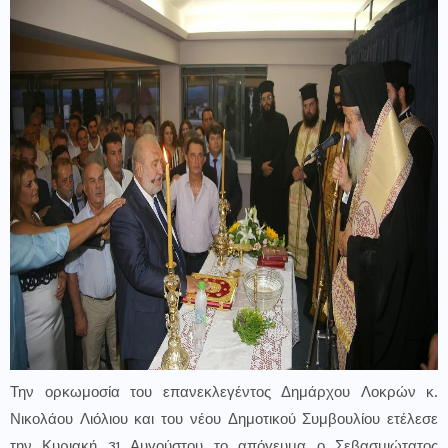
Την ορκωμοσία του επανεκλεγέντος Δημάρχου Λοκρών κ.
Νικολάου Λιόλιου και του νέου Δημοτικού Συμβουλίου ετέλεσε
την Κυριακή 31 Αυγούστου το απόγευμα ο Σεβασμιώτατος