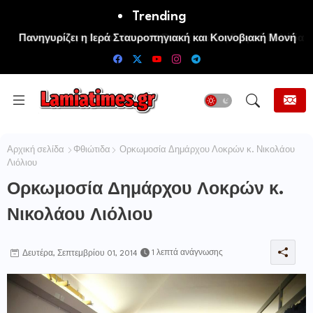
Trending
Πανηγυρίζει η Ιερά Σταυροπηγιακή και Κοινοβιακή Μονή
Μεταμορφώσεως του Σωτήρος Καμενων Βουρλων (Μονή
Αγιάς ή Καρυάς)
Αρχική σελίδα
Φθιώτιδα
Ορκωμοσία Δημάρχου Λοκρών κ. Νικολάου
Λιόλιου
Ορκωμοσία Δημάρχου Λοκρών κ.
Νικολάου Λιόλιου
1 λεπτά ανάγνωσης
Δευτέρα, Σεπτεμβρίου 01, 2014