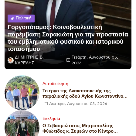
Πολιτική
Γοργοπόταμος: Κοινοβουλευτική
παρέμβαση Σαρακιώτη για την προστασία
του εμβληματικού φυσικού και ιστορικού
τοποσήμου
ΔΗΜΗΤΡΗΣ Β.
Τετάρτη, Αυγούστου 05,
ΚΑΡΕΛΗΣ
2026
Αυτοδιοίκηση
Το έργο της Ανακατασκευής της
παραλιακής οδού Αγίου Κωνσταντίνου
επισκέφθηκε ο κ. Χρήστος Σταϊκούρας
Δευτέρα, Αυγούστου 03, 2026
Εκκλησία
Ο Σεβασμιώτατος Μητροπολίτης
Φθιώτιδος κ. Συμεών στο Κέντρο