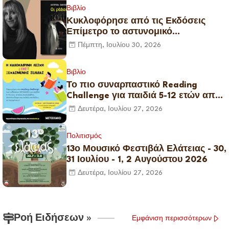
Ελεγεία στην Ευρωκρατία των
Βιβλίο
Βρυξελλών.
Κυκλοφόρησε από τις Εκδόσεις
Επίμετρο το αστυνομικό
μυθιστόρημα της Κατερίνας
Πέμπτη, Ιουλίου 30, 2026
Πανούση Οι ρόλοι
Βιβλίο
Το πιο συναρπαστικό Reading
Challenge για παιδιά 5-12 ετών από
τις εκδόσεις ΜΕΤΑΙΧΜΙΟ
Δευτέρα, Ιουλίου 27, 2026
Πολιτισμός
13ο Μουσικό Φεστιβάλ Ελάτειας - 30,
31 Ιουλίου - 1, 2 Αυγούστου 2026
Δευτέρα, Ιουλίου 27, 2026
Ροή Ειδήσεων »
Εμφάνιση περισσότερων