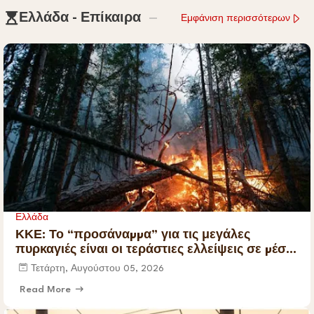
εως του
Ελλάδα - Επίκαιρα
Εμφάνιση περισσότερων
Σωτήρος
Καμενων
Βουρλων
(Μονή Αγιάς
ή Καρυάς)
Ελλάδα
ΚΚΕ: Το “προσάναµµα” για τις μεγάλες
πυρκαγιές είναι οι τεράστιες ελλείψεις σε µέσα
και προσωπικό στην Πυροσβεστική και τις
Τετάρτη, Αυγούστου 05, 2026
δασικές υπηρεσίες
Read More