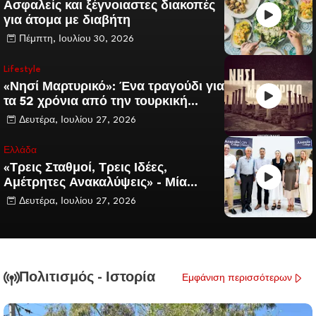
Ασφαλείς και ξέγνοιαστες διακοπές
για άτομα με διαβήτη
Πέμπτη, Ιουλίου 30, 2026
Lifestyle
«Νησί Μαρτυρικό»: Ένα τραγούδι για
τα 52 χρόνια από την τουρκική
εισβολή στην Κύπρο
Δευτέρα, Ιουλίου 27, 2026
Ελλάδα
«Τρεις Σταθμοί, Τρεις Ιδέες,
Αμέτρητες Ανακαλύψεις» - Μία
ημέρα στο Κέντρο για Χαρισματικά –
Δευτέρα, Ιουλίου 27, 2026
Ταλαντούχα Παιδιά
Πολιτισμός - Ιστορία
Εμφάνιση περισσότερων