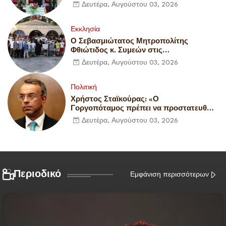
Εκπαίδευσης Νεοσυλλέκτων στο ΚΕΥΠ
Δευτέρα, Αυγούστου 03, 2026
Λαμίας
Εκκλησία
Ο Σεβασμιώτατος Μητροπολίτης
Φθιώτιδος κ. Συμεών στις
Κατασκηνώσεις στο Ελευθεροχώρι
Δευτέρα, Αυγούστου 03, 2026
Πολιτική
Χρήστος Σταϊκούρας: «Ο
Γοργοπόταμος πρέπει να προστατευθεί
– Όχι στην αδειοδότηση του Μικρού
Δευτέρα, Αυγούστου 03, 2026
Υδροηλεκτρικού Έργου στη
συγκεκριμένη θέση.»
Περιοδικό
Εμφάνιση περισσότερων