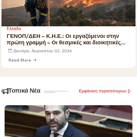
Ελλάδα
ΓΕΝΟΠ/ΔΕΗ – Κ.Η.Ε.: Οι εργαζόμενοι στην
πρώτη γραμμή – Οι θεσμικές και διοικητικές
ευθύνες δεν μετακυλίονται.
Δευτέρα, Αυγούστου 03, 2026
Read More
Τοπικά Νέα
Εμφάνιση περισσότερων