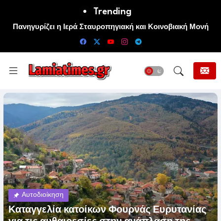
Trending
Πανηγυρίζει η Ιερά Σταυροπηγιακή και Κοινοβιακή Μονή
Μεταμορφώσεως του Σωτήρος Καμενων Βουρλων (Μονή
Αγιάς ή Καρυάς)
Αυτοδιοίκηση
Καταγγελία κατοίκων Φουρνάς Ευρυτανίας