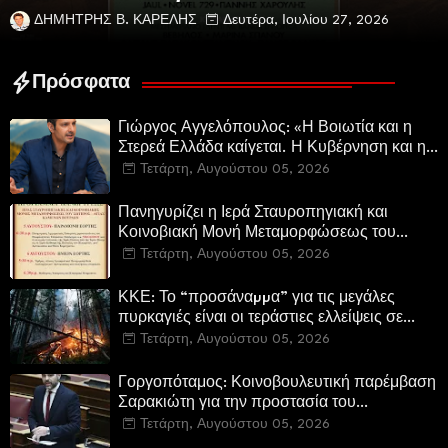
ΔΗΜΗΤΡΗΣ Β. ΚΑΡΕΛΗΣ
Δευτέρα, Ιουλίου 27, 2026
Πρόσφατα
Γιώργος Αγγελόπουλος: «Η Βοιωτία και η
Στερεά Ελλάδα καίγεται. Η Κυβέρνηση και η
Περιφερειακή Αρχή αυτοθαυμάζονται.»
Τετάρτη, Αυγούστου 05, 2026
Πανηγυρίζει η Ιερά Σταυροπηγιακή και
Κοινοβιακή Μονή Μεταμορφώσεως του
Σωτήρος Καμενων Βουρλων (Μονή Αγιάς ή
Τετάρτη, Αυγούστου 05, 2026
Καρυάς)
ΚΚΕ: Το “προσάναµµα” για τις μεγάλες
πυρκαγιές είναι οι τεράστιες ελλείψεις σε
µέσα και προσωπικό στην Πυροσβεστική και
Τετάρτη, Αυγούστου 05, 2026
τις δασικές υπηρεσίες
Γοργοπόταμος: Κοινοβουλευτική παρέμβαση
Σαρακιώτη για την προστασία του
εμβληματικού φυσικού και ιστορικού
Τετάρτη, Αυγούστου 05, 2026
τοποσήμου