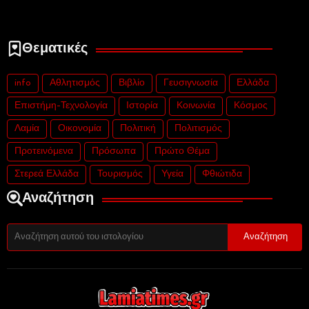
Θεματικές
info
Αθλητισμός
Βιβλίο
Γευσιγνωσία
Ελλάδα
Επιστήμη-Τεχνολογία
Ιστορία
Κοινωνία
Κόσμος
Λαμία
Οικονομία
Πολιτική
Πολιτισμός
Προτεινόμενα
Πρόσωπα
Πρώτο Θέμα
Στερεά Ελλάδα
Τουρισμός
Υγεία
Φθιώτιδα
Αναζήτηση