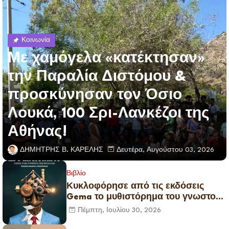
Κοινωνία
Με χαμόγελα «κατέκτησαν»
την Παραλία Διστόμου &
προσκύνησαν τον Όσιο
Λουκά, 100 Σρι-Λανκέζοι της
Αθήνας!
ΔΗΜΗΤΡΗΣ Β. ΚΑΡΕΛΗΣ
Δευτέρα, Αυγούστου 03, 2026
Βιβλίο
Κυκλοφόρησε από τις εκδόσεις
Gema το μυθιστόρημα του γνωστού
δημοσιογράφου Γεώργιου Θ.
Πέμπτη, Ιουλίου 30, 2026
Συριόπουλου El Funcionario -