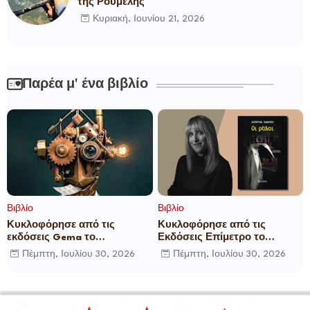
της Ρούμελης
Κυριακή, Ιουνίου 21, 2026
Παρέα μ' ένα βιβλίο
Βιβλίο
Βιβλίο
Κυκλοφόρησε από τις
Κυκλοφόρησε από τις
εκδόσεις Gema το
Εκδόσεις Επίμετρο το
μυθιστόρημα του γνωστού
αστυνομικό μυθιστόρημα της
Πέμπτη, Ιουλίου 30, 2026
Πέμπτη, Ιουλίου 30, 2026
δημοσιογράφου Γεώργιου Θ.
Κατερίνας Πανούση Οι ρόλοι
Συριόπουλου El Funcionario -
Ελεγεία στην Ευρωκρατία
των Βρυξελλών.