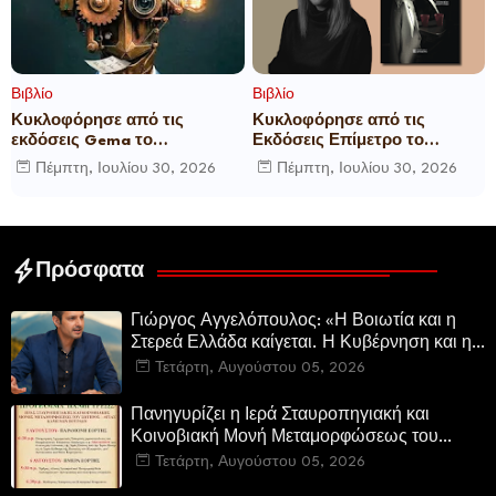
Βιβλίο
Βιβλίο
Κυκλοφόρησε από τις
Κυκλοφόρησε από τις
εκδόσεις Gema το
Εκδόσεις Επίμετρο το
μυθιστόρημα του γνωστού
αστυνομικό μυθιστόρημα της
Πέμπτη, Ιουλίου 30, 2026
Πέμπτη, Ιουλίου 30, 2026
δημοσιογράφου Γεώργιου Θ.
Κατερίνας Πανούση Οι ρόλοι
Συριόπουλου El Funcionario -
Ελεγεία στην Ευρωκρατία
των Βρυξελλών.
Πρόσφατα
Γιώργος Αγγελόπουλος: «Η Βοιωτία και η
Στερεά Ελλάδα καίγεται. Η Κυβέρνηση και η
Περιφερειακή Αρχή αυτοθαυμάζονται.»
Τετάρτη, Αυγούστου 05, 2026
Πανηγυρίζει η Ιερά Σταυροπηγιακή και
Κοινοβιακή Μονή Μεταμορφώσεως του
Σωτήρος Καμενων Βουρλων (Μονή Αγιάς ή
Τετάρτη, Αυγούστου 05, 2026
Καρυάς)