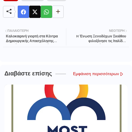
ΠΑΛΑΙΌΤΕΡΗ
ΝΕΌΤΕΡΗ
Καλοκαιρινή γιορτή στα Κέντρα
H Ένωση Ξενοδόχων Σκιάθου
Δημιουργικής Απασχόλησης
φιλοξένησε τις Ιταλίδες
Παιδιών (Κ.Δ.Α.Π.) του Δήμου
δημοσιογράφους Nicoletta
Λαμιέων
Fontana και Roberta Nicosia
Διαβάστε επίσης
Εμφάνιση περισσότερων