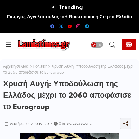
Trending
Πανηγυρίζει η Ιερά Σταυροπηγιακή και Κοινοβιακή Μονή
Γιώργος Αγγελόπουλος: «Η Βοιωτία και η Στερεά Ελλάδα
Μεταμορφώσεως του Σωτήρος Καμενων Βουρλων (Μονή
καίγεται. Η Κυβέρνηση και η Περιφερειακή Αρχή
Αγιάς ή Καρυάς)
αυτοθαυμάζονται.»
Αρχική σελίδα
Πολιτική
Χρυσή Αυγή: Υποδούλωση της Ελλάδος μέχρι
το 2060 αποφάσισε το Eurogroup
Χρυσή Αυγή: Υποδούλωση της
Ελλάδος μέχρι το 2060 αποφάσισε
το Eurogroup
0 λεπτά ανάγνωσης
Δευτέρα, Ιουνίου 19, 2017