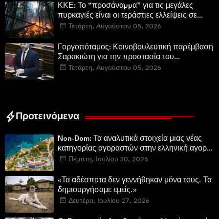
ΚΚΕ: Το “προσάναµµα” για τις μεγάλες
πυρκαγιές είναι οι τεράστιες ελλείψεις σε
µέσα και προσωπικό στην Πυροσβεστική και
Τετάρτη, Αυγούστου 05, 2026
τις δασικές υπηρεσίες
Γοργοπόταμος: Κοινοβουλευτική παρέμβαση
Σαρακιώτη για την προστασία του
εμβληματικού φυσικού και ιστορικού
Τετάρτη, Αυγούστου 05, 2026
τοποσήμου
Προτεινόμενα
Non-Dom: Τα αναλυτικά στοιχεία μιας νέας
κατηγορίας αγοραστών στην ελληνική αγορά
πολυτελών κατοικιών
Πέμπτη, Ιουλίου 30, 2026
«Τα αδέσποτα δεν γεννήθηκαν μόνα τους. Τα
δημιουργήσαμε εμείς.»
Δευτέρα, Ιουλίου 27, 2026