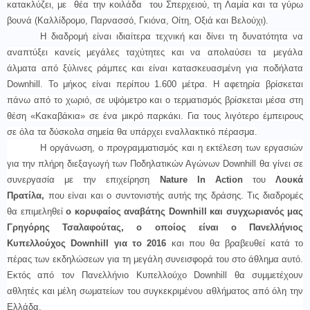
κατακλύζει, με θέα την κοιλάδα του Σπερχειού, τη Λαμία και τα γύρω
βουνά (Καλλίδρομο, Παρνασσό, Γκιόνα, Οίτη, Οξιά και Βελούχι).
Η διαδρομή είναι ιδιαίτερα τεχνική και δίνει τη δυνατότητα να
αναπτύξει κανείς μεγάλες ταχύτητες και να απολαύσει τα μεγάλα
άλματα από ξύλινες ράμπες και είναι κατασκευασμένη για ποδήλατα
Downhill. Το μήκος είναι περίπου 1.600 μέτρα. Η αφετηρία βρίσκεται
πάνω από τ
o
χωριό, σε υψόμετρο και ο τερματισμός βρίσκεται μέσα στη
θέση «Κακαβάκια» σε ένα μικρό παρκάκι. Για τους λιγότερο έμπειρους
σε όλα τα δύσκολα σημεία θα υπάρχει εναλλακτικό πέρασμα.
Η οργάνωση, ο προγραμματισμός και η εκτέλεση των εργασιών
για την πλήρη διεξαγωγή των Ποδηλατικών Αγώνων Downhill θα γίνει σε
συνεργασία με την
επιχείρηση
Nature In Action
του
Λουκά
Πρατίλα,
που είναι και ο συντονιστής αυτής της δράσης.
Τις διαδρομές
θα επιμεληθεί
ο κορυφαίος αναβάτης Downhill και συγχωριανός μας
Γρηγόρης Τσαλαφούτας, ο οποίος είναι ο Πανελλήνιος
Κυπελλούχος Downhill για το 2016
και που θα βραβευθεί κατά το
πέρας των εκδηλώσεων για τη μεγάλη συνεισφορά του στο άθλημα αυτό.
Εκτός από τον Πανελλήνιο Κυπελλούχο
Downhill
θα συμμετέχουν
αθλητές και μέλη σωματείων του συγκεκριμένου αθλήματος από όλη την
Ελλάδα.