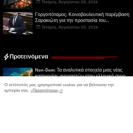
µέσα και προσωπικό στην Πυροσβεστική και
Τετάρτη, Αυγούστου 05, 2026
τις δασικές υπηρεσίες
Γοργοπόταμος: Κοινοβουλευτική παρέμβαση
Σαρακιώτη για την προστασία του
εμβληματικού φυσικού και ιστορικού
Τετάρτη, Αυγούστου 05, 2026
τοποσήμου
Προτεινόμενα
Non-Dom: Τα αναλυτικά στοιχεία μιας νέας
κατηγορίας αγοραστών στην ελληνική αγορά
πολυτελών κατοικιών
Πέμπτη, Ιουλίου 30, 2026
Ο ιστότοπός μας χρησιμοποιεί cookies για να βελτιώσει την
εμπειρία σας.
«Περισσότερα»
«Τα αδέσποτα δεν γεννήθηκαν μόνα τους. Τα
δημιουργήσαμε εμείς.»
Δευτέρα, Ιουλίου 27, 2026
Οι Γερμανικές Αποζημιώσεις 81 χρόνια μετά
τη Διάσκεψη του Πότσνταμ