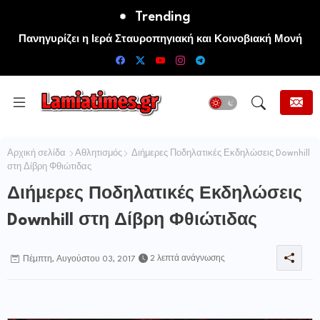
Trending
Πανηγυρίζει η Ιερά Σταυροπηγιακή και Κοινοβιακή Μονή
Μεταμορφώσεως του Σωτήρος Καμενων Βουρλων (Μονή
Αγιάς ή Καρυάς)
Αρχική σελίδα
Αθλητισμός
Διήμερες Ποδηλατικές Εκδηλώσεις Downhill
στη Δίβρη Φθιώτιδας
Διήμερες Ποδηλατικές Εκδηλώσεις
Downhill στη Δίβρη Φθιώτιδας
2 λεπτά ανάγνωσης
Πέμπτη, Αυγούστου 03, 2017