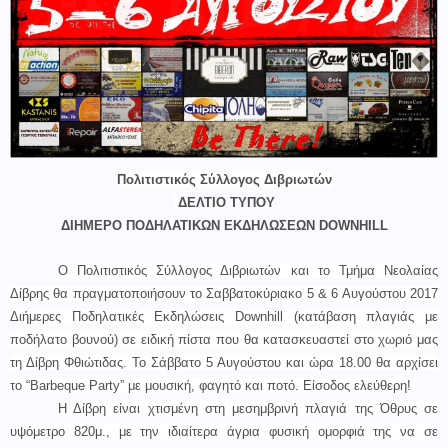
Πολιτιστικός Σύλλογος Διβριωτών
ΔΕΛΤΙΟ ΤΥΠΟΥ
ΔΙΗΜΕΡΟ ΠΟΔΗΛΑΤΙΚΩΝ ΕΚΔΗΛΩΣΕΩΝ
DOWNHILL
Ο Πολιτιστικός Σύλλογος Διβριωτών και το Τμήμα Νεολαίας
Δίβρης θα πραγματοποιήσουν
το Σαββατοκύριακο 5 & 6 Αυγούστου 2017
Διήμερες Ποδηλατικές Εκδηλώσεις
Downhill
(κατάβαση πλαγιάς με
ποδήλατο βουνού) σε ειδική πίστα που θα κατασκευαστεί στο χωριό μας
τη Δίβρη Φθιώτιδας. Το
Σάββατο 5 Αυγούστου και ώρα 18.00
θα αρχίσει
το “
Barbeque
Party
”
με μουσική, φαγητό και ποτό. Είσοδος ελεύθερη!
Η Δίβρη είναι χτισμένη στη μεσημβρινή πλαγιά της Όθρυς σε
υψόμετρο 820μ., με την ιδιαίτερα άγρια φυσική ομορφιά της να σε