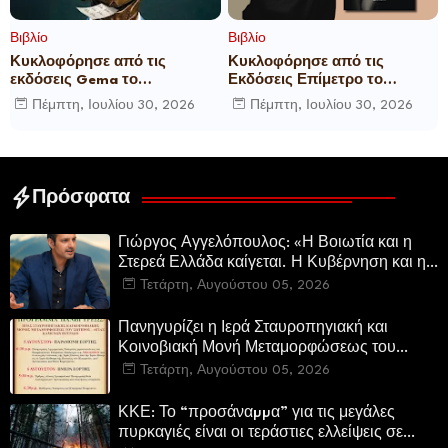
Βιβλίο
Βιβλίο
Κυκλοφόρησε από τις
Κυκλοφόρησε από τις
εκδόσεις Gema το
Εκδόσεις Επίμετρο το
μυθιστόρημα του γνωστού
αστυνομικό μυθιστόρημα της
Πέμπτη, Ιουλίου 30, 2026
Πέμπτη, Ιουλίου 30, 2026
δημοσιογράφου Γεώργιου Θ.
Κατερίνας Πανούση Οι ρόλοι
Συριόπουλου El Funcionario -
Ελεγεία στην Ευρωκρατία
των Βρυξελλών.
Πρόσφατα
Γιώργος Αγγελόπουλος: «Η Βοιωτία και η
Στερεά Ελλάδα καίγεται. Η Κυβέρνηση και η
Περιφερειακή Αρχή αυτοθαυμάζονται.»
Τετάρτη, Αυγούστου 05, 2026
Πανηγυρίζει η Ιερά Σταυροπηγιακή και
Κοινοβιακή Μονή Μεταμορφώσεως του
Σωτήρος Καμενων Βουρλων (Μονή Αγιάς ή
Τετάρτη, Αυγούστου 05, 2026
Καρυάς)
ΚΚΕ: Το “προσάναµµα” για τις μεγάλες
πυρκαγιές είναι οι τεράστιες ελλείψεις σε