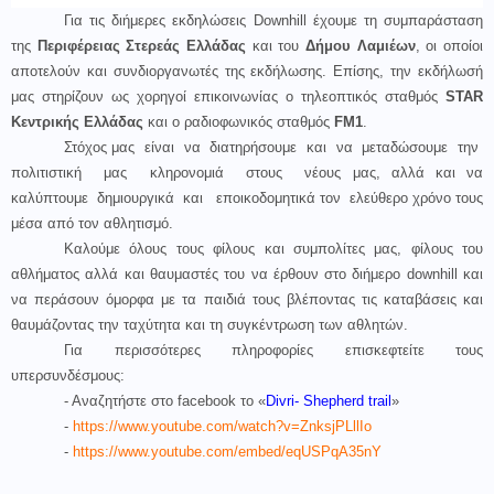
Για τις διήμερες εκδηλώσεις Downhill έχουμε τη συμπαράσταση
της
Περιφέρειας Στερεάς Ελλάδας
και του
Δήμου Λαμιέων
, οι οποίοι
αποτελούν και συνδιοργανωτές της εκδήλωσης. Επίσης, την εκδήλωσή
μας στηρίζουν ως χορηγοί επικοινωνίας ο τηλεοπτικός σταθμός
STAR
Κεντρικής Ελλάδας
και ο ραδιοφωνικός σταθμός
FM
1
.
Στόχος μας
είναι
να
διατηρήσουμε
και
να
μεταδώσουμε
την
πολιτιστική
μας
κληρονομιά
στους
νέους μας, αλλά και να
καλύπτουμε
δημιουργικά
και
εποικοδομητικά τον
ελεύθερο χρόνο τους
μέσα από τον αθλητισμό.
Καλούμε όλους τους φίλους και συμπολίτες μας, φίλους του
αθλήματος αλλά και θαυμαστές του να έρθουν στο διήμερο
downhill
και
να περάσουν όμορφα με τα παιδιά τους βλέποντας τις καταβάσεις και
θαυμάζοντας την ταχύτητα και τη συγκέντρωση των αθλητών.
Για περισσότερες πληροφορίες επισκεφτείτε τους
υπερσυνδέσμους:
- Αναζητήστε στο
facebook
το
«
Divri- Shepherd trail
»
-
https://www.youtube.com/watch?v=ZnksjPLllIo
-
https://www.youtube.com/embed/eqUSPqA35nY