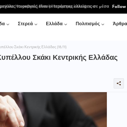
εγάλες πυρκαγιές είναι οι τεράστιες ελλείψεις σε µέσα
Follow
κή και τις δασικές υπηρεσίες
δα
Στερεά
Ελλάδα
Πολιτισμός
Άρθρ
Κυπέλλου Σκάκι Κεντρικής Ελλάδας (18/11)
υ Κυπέλλου Σκάκι Κεντρικής Ελλάδας