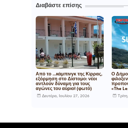
Διαβάστε επίσης
Από το ...κάμπινγκ της Κίρρας,
Ο Δήμο
εξόρμηση στο Δίστομο: νέοι
φιλοξεν
αντλούν δύναμη για τους
προπον
αγώνες του αύριο! (φωτό)
«The L
Δευτέρα, Ιουλίου 27, 2026
Τρίτη