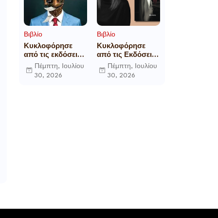
Βιβλίο
Βιβλίο
Κυκλοφόρησε
Κυκλοφόρησε
από τις εκδόσεις
από τις Εκδόσεις
Gema το
Επίμετρο το
Πέμπτη, Ιουλίου
Πέμπτη, Ιουλίου
μυθιστόρημα του
αστυνομικό
30, 2026
30, 2026
γνωστού
μυθιστόρημα της
δημοσιογράφου
Κατερίνας
Γεώργιου Θ.
Πανούση Οι ρόλοι
Συριόπουλου El
Funcionario -
Ελεγεία στην
Ευρωκρατία των
Βρυξελλών.