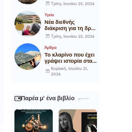
αποξήλωση των
Τρίτη, Ιουνίου 23, 2026
ενεργειακών
υποδομών της
Υγεία
χώρας
Νέα διεθνής
διάκριση για τη δρ
Θάλεια
Τρίτη, Ιουνίου 23, 2026
Πετροπούλου,
Διευθύντρια
Άρθρα
Xειρουργό του
Το κλαρίνο που έχει
Metropolitan
γράψει ιστορία στα
General
χωριά της Ρούμελης
Κυριακή, Ιουνίου 21,
2026
Παρέα μ' ένα βιβλίο