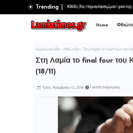
Trending
ΚΚΕ: Το “προσάναµµα” για τις μ
και προσωπικό στην Πυροσβεστι
Home
Φθιώτι
Αρχική σελίδα
Φθιώτιδα
Στη Λαμία το final four του 
Στη Λαμία το final four το
(18/11)
1 λεπτά ανάγνωσης
Τρίτη, Νοεμβρίου 13, 2018