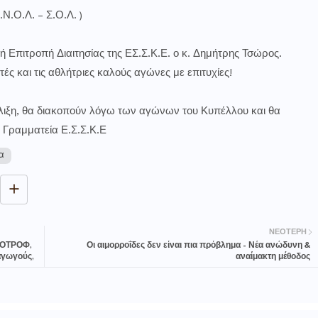
.Ν.Ο.Λ. – Σ.Ο.Λ. )
ή Επιτροπή Διαιτησίας της ΕΣ.Σ.Κ.Ε. ο κ. Δημήτρης Τσώρος.
τές και τις αθλήτριες καλούς αγώνες με επιτυχίες!
έλιξη, θα διακοπούν λόγω των αγώνων του Κυπέλλου και θα
 Γραμματεία Ε.Σ.Σ.Κ.Ε
α
ΝΕΌΤΕΡΗ
ΞΠΟΤΡΟΦ,
Οι αιμορροΐδες δεν είναι πια πρόβλημα - Νέα ανώδυνη &
αγωγούς,
αναίμακτη μέθοδος