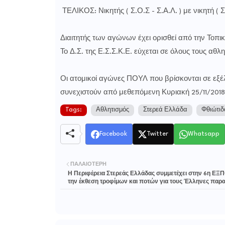
ΤΕΛΙΚΟΣ: Νικητής ( Σ.Ο.Σ - Σ.Α.Λ. ) με νικητή ( Σ
Διαιτητής των αγώνων έχει ορισθεί από την Τοπικ
Το Δ.Σ. της Ε.Σ.Σ.Κ.Ε. εύχεται σε όλους τους αθλη
Οι ατομικοί αγώνες ΠΟΥΛ που βρίσκονται σε εξ
συνεχιστούν από μεθεπόμενη Κυριακή 25/11/2018
Tags:
Αθλητισμός
Στερεά Ελλάδα
Φθιώτιδ
Facebook
Twitter
Whatsapp
ΠΑΛΑΙΌΤΕΡΗ
Η Περιφέρεια Στερεάς Ελλάδας συμμετέχει στην 6η Ε
την έκθεση τροφίμων και ποτών για τους Έλληνες παρ