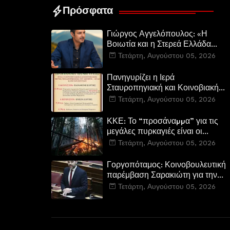
Πρόσφατα
Γιώργος Αγγελόπουλος: «Η
Βοιωτία και η Στερεά Ελλάδα
καίγεται. Η Κυβέρνηση και η
Τετάρτη, Αυγούστου 05, 2026
Περιφερειακή Αρχή
αυτοθαυμάζονται.»
Πανηγυρίζει η Ιερά
Σταυροπηγιακή και Κοινοβιακή
Μονή Μεταμορφώσεως του
Τετάρτη, Αυγούστου 05, 2026
Σωτήρος Καμενων Βουρλων
(Μονή Αγιάς ή Καρυάς)
ΚΚΕ: Το “προσάναµµα” για τις
μεγάλες πυρκαγιές είναι οι
τεράστιες ελλείψεις σε µέσα και
Τετάρτη, Αυγούστου 05, 2026
προσωπικό στην Πυροσβεστική
και τις δασικές υπηρεσίες
Γοργοπόταμος: Κοινοβουλευτική
παρέμβαση Σαρακιώτη για την
προστασία του εμβληματικού
Τετάρτη, Αυγούστου 05, 2026
φυσικού και ιστορικού τοποσήμο