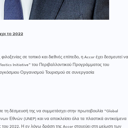
χρι το 2022
λοξενίας σε τοπικό και διεθνές επίπεδο, η Accor έχει δεσμευτεί ν
astics Initiative” του Περιβαλλοντικού Προγράμματος του
αγκόσμιου Οργανισμού Τουρισμού σε συνεργασία
σε τη δέσμευσή της να συμμετάσχει στην πρωτοβουλία “Global
μένων Εθνών (UNEP) και να αποκλείσει όλα τα πλαστικά αντικείμενα
ς του 2022. Η εν λόγω δράση της Accor στοχεύει στη μείωση των