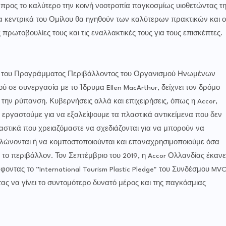
ι προς το καλύτερο την κοινή νοοτροπία παγκοσμίως υιοθετώντας τ
 κεντρικά του Ομίλου θα ηγηθούν των καλύτερων πρακτικών και ο
 πρωτοβουλίες τους και τις εναλλακτικές τους για τους επισκέπτες.
tive” του Προγράμματος Περιβάλλοντος του Οργανισμού Ηνωμένων
σε συνεργασία με το Ίδρυμα Ellen MacArthur, δείχνει τον δρόμο
την ρύπανση. Κυβερνήσεις αλλά και επιχειρήσεις, όπως η Accor,
 εργαστούμε για να εξαλείψουμε τα πλαστικά αντικείμενα που δεν
αστικά που χρειαζόμαστε να σχεδιάζονται για να μπορούν να
λώνονται ή να κομποστοποιούνται και επαναχρησιμοποιούμε όσα
το περιβάλλον. Τον Σεπτέμβριο του 2019, η Accor Ολλανδίας έκανε
ντας το ”International Tourism Plastic Pledge" του Συνδέσμου MV
ντας να γίνει το συντομότερο δυνατό μέρος και της παγκόσμιας