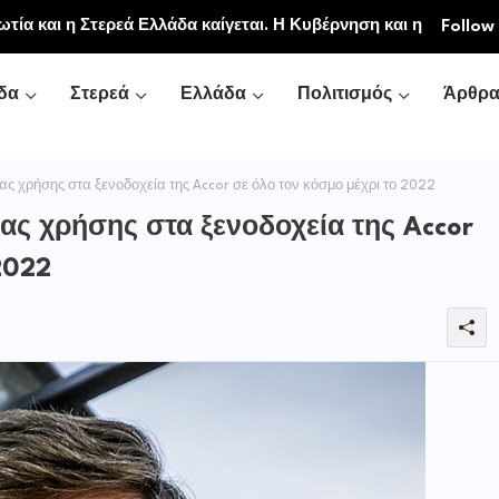
ιακή και Κοινοβιακή Μονή Μεταμορφώσεως του
Follow
νή Αγιάς ή Καρυάς)
δα
Στερεά
Ελλάδα
Πολιτισμός
Άρθρ
ς χρήσης στα ξενοδοχεία της Accor σε όλο τον κόσμο μέχρι το 2022
ας χρήσης στα ξενοδοχεία της Accor
2022