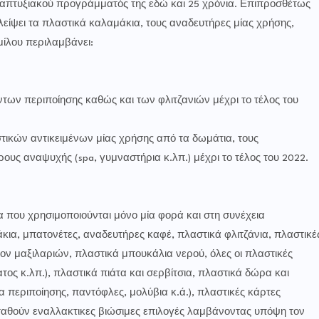
ναπτυξιακού προγράμματός της εδώ και 25 χρόνια. Επιπροσθέτως
είψει τα πλαστικά καλαμάκια, τους αναδευτήρες μίας χρήσης,
μίλου περιλαμβάνει:
ν περιποίησης καθώς και των φλιτζανιών μέχρι το τέλος του
κών αντικειμένων μίας χρήσης από τα δωμάτια, τους
ους αναψυχής (spa, γυμναστήρια κ.λπ.) μέχρι το τέλος του 2022.
να που χρησιμοποιούνται μόνο μία φορά και στη συνέχεια
κια, μπατονέτες, αναδευτήρες καφέ, πλαστικά φλιτζάνια, πλαστικέ
ον μαξιλαριών, πλαστικά μπουκάλια νερού, όλες οι πλαστικές
ος κ.λπ.), πλαστικά πιάτα και σερβίτσια, πλαστικά δώρα και
 περιποίησης, παντόφλες, μολύβια κ.ά.), πλαστικές κάρτες
οταθούν εναλλακτικες βιώσιμες επιλογές λαμβάνοντας υπόψη τον