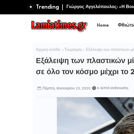
Trending
Πανηγυρίζει η Ιερά Σταυροπηγ
Σωτήρος Καμενων Βουρλων (Μο
Home
Φθιώτι
Αρχική σελίδα
Τουρισμός
Εξάλειψη των πλαστικών μία
Εξάλειψη των πλαστικών μί
σε όλο τον κόσμο μέχρι το 
6 λεπτά ανάγνωσης
Πέμπτη, Ιανουαρίου 23, 2020