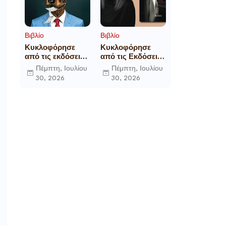
Βιβλίο
Βιβλίο
Κυκλοφόρησε
Κυκλοφόρησε
από τις εκδόσεις
από τις Εκδόσεις
Gema το
Επίμετρο το
Πέμπτη, Ιουλίου
Πέμπτη, Ιουλίου
μυθιστόρημα του
αστυνομικό
30, 2026
30, 2026
γνωστού
μυθιστόρημα της
δημοσιογράφου
Κατερίνας
Γεώργιου Θ.
Πανούση Οι ρόλοι
Συριόπουλου El
Funcionario -
Ελεγεία στην
Ευρωκρατία των
Βρυξελλών.