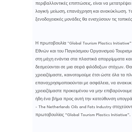
περιβαλλοντικές επιπτώσεις, είναι να μετατρέψε
λογική: μείωση, επανάχρηση και ανακύκλωση. Tα
ξενοδοχειακές μονάδες θα ενισχύσουν τις τοπικές
Η πρωτοβουλία "Global Tourism Plastics Initia
Εθνών και του Παγκόσμιου Οργανισμού Τουρισμού 
στη μάχη ενάντια στα πλαστικά απορρίμματα και 
δεσμεύονται σε μια σειρά φιλόδοξων στόχων. Θα
χρειαζόμαστε, καινοτομούμε έτσι ώστε όλα τα πλ
επαναχρησιμοποιούνται με ασφάλεια, να ανακυκ
χρειαζόμαστε προκειμένου να μην επιβαρύνουμε 
ήδη ένα βήμα προς αυτή την κατεύθυνση υπογράφο
- The Netherlands Oils and Fats Industry στοχεύο
πρωτοβουλίας “Global Tourism Plastics Initiative”.