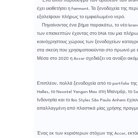
Ένα άλλο παράδειγμα των δράσεων των brands τ
έχει υιοθετήσει η Fairmont. Τα ξενοδοχεία της 
εξαλείψουν πλήρως το εμφιαλωμένο νερό.
Πηγαίνοντας ένα βήμα παρακάτω, το νέο brand τ
των επισκεπτών έχοντας στο DNA του μια πλήρω
κοινόχρηστους χώρους των ξενοδοχείων καταγρά
στα σκεύη που χρησιμοποιούνται στο πρωινό με 
Μέσα στο 2020 η Accor σχεδιάζει να ανοίξει ακό
Επιπλέον, πολλά ξενοδοχεία από το portfolio της 
Halles, το Novotel Yangon Max στη Μιανμάρ, το S
Ινδονησία και το Ibis Styles São Paulo Anhem έ
απαλλαγμένη από πλαστικά μίας χρήσης πραγμα
Ένας εκ των κυριότερων στόχων της Accor, εκτός 