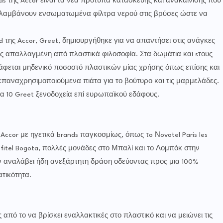
ης Accor είναι τα νέα πρότυπα κατασκευής και ανακαίνισης που
περιλαμβάνουν ενσωματωμένα φίλτρα νερού στις βρύσες ώστε να
ης Accor, Greet, δημιουργήθηκε για να απαντήσει στις ανάγκες
ς απαλλαγμένη από πλαστικά φιλοσοφία. Στα δωμάτια και sτους
φεται μηδενικό ποσοστό πλαστικών μίας χρήσης όπως επίσης και
επαναχρησιμοποιούμενα πιάτα για το βούτυρο και τις μαρμελάδες.
μα 10 Greet ξενοδοχεία επί ευρωπαϊκού εδάφους.
Accor με ηγετικά brands παγκοσμίως, όπως τo Νovotel Paris les
ofitel Bogota, πολλές μονάδες στο Μπαλί και το Λομπόκ στην
χουν αναλάβει ήδη ανεξάρτητη δράση οδεύοντας προς μια 100%
τικότητα.
από το να βρίσκει εναλλακτικές στο πλαστικό και να μειώνει τις