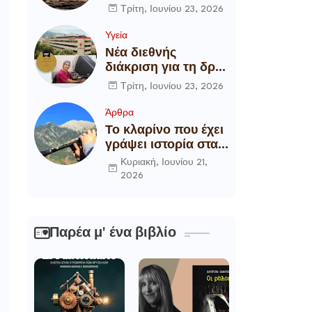
αποξήλωση των
Τρίτη, Ιουνίου 23, 2026
ενεργειακών
υποδομών της
Υγεία
χώρας
Νέα διεθνής
διάκριση για τη δρ
Θάλεια
Τρίτη, Ιουνίου 23, 2026
Πετροπούλου,
Διευθύντρια
Άρθρα
Xειρουργό του
Το κλαρίνο που έχει
α
Metropolitan
γράψει ιστορία στα
General
χωριά της Ρούμελης
Κυριακή, Ιουνίου 21,
2026
Παρέα μ' ένα βιβλίο