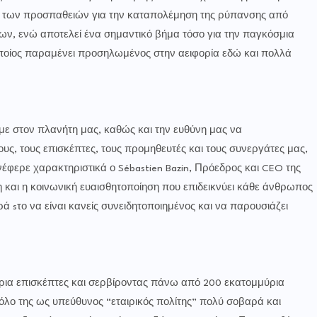
η των προσπαθειών για την καταπολέμηση της ρύπανσης από
, ενώ αποτελεί ένα σημαντικό βήμα τόσο για την παγκόσμια
 οποίος παραμένει προσηλωμένος στην αειφορία εδώ και πολλά
με στον πλανήτη μας, καθώς και την ευθύνη μας να
ς, τους επισκέπτες, τους προμηθευτές και τους συνεργάτες μας,
νέφερε χαρακτηριστικά ο Sébastien Bazin, Πρόεδρος και CEO της
ση και η κοινωνική ευαισθητοποίηση που επιδεικνύει κάθε άνθρωπος
ά sτο να είναι κανείς συνειδητοποιημένος και να παρουσιάζει
ια επισκέπτες και σερβίροντας πάνω από 200 εκατομμύρια
ρόλο της ως υπεύθυνος “εταιρικός πολίτης” πολύ σοβαρά και