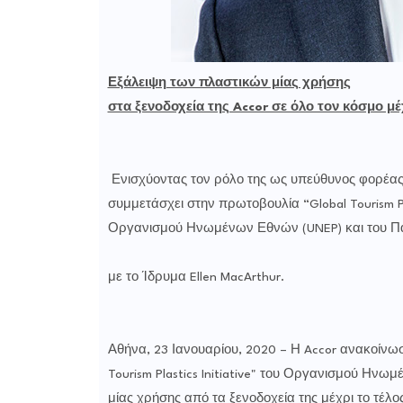
Εξάλειψη των πλαστικών μίας χρήσης
στα ξενοδοχεία της Accor σε όλο τον κόσμο μέ
Ενισχύοντας τον ρόλο της ως υπεύθυνος φορέας φι
συμμετάσχει στην πρωτοβουλία “Global Tourism Pl
Οργανισμού Ηνωμένων Εθνών (UNEP) και του Π
με το Ίδρυμα Ellen MacArthur.
Αθήνα, 23 Ιανουαρίου, 2020 – Η Accor ανακοίνω
Tourism Plastics Initiative" του Οργανισμού Ηνω
μίας χρήσης από τα ξενοδοχεία της μέχρι το τέλο