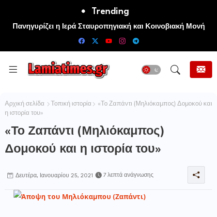
Trending
Πανηγυρίζει η Ιερά Σταυροπηγιακή και Κοινοβιακή Μονή
Μεταμορφώσεως του Σωτήρος Καμενων Βουρλων (Μονή
Αγιάς ή Καρυάς)
Αρχική σελίδα
Τοπική ιστορία
«Το Ζαπάντι (Μηλιόκαμπος) Δομοκού και
η ιστορία του»
«Το Ζαπάντι (Μηλιόκαμπος)
Δομοκού και η ιστορία του»
7 λεπτά ανάγνωσης
Δευτέρα, Ιανουαρίου 25, 2021