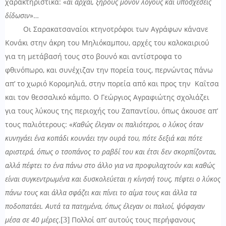
χαρακτηριστικά: «
αι αρχαί, ξηρούς μόνον λόγους και υποσχέσεις
δίδωσιν
»…
Οι Σαρακατσαναίοι κτηνοτρόφοι των Αγράφων κάνανε
Κονάκι στην άκρη του Μηλιόκαμπου, αρχές του καλοκαιριού
για τη μετάβασή τους στο βουνό και αντίστροφα το
φθινόπωρο, και συνέχιζαν την πορεία τους, περνώντας πάνω
απ’ το χωριό Κορομηλιά, στην πορεία από και προς την Καΐτσα
και τον θεσσαλικό κάμπο. Ο Γεώργιος Αγραφιώτης σχολιάζει
για τους λύκους της περιοχής του Ζαπαντίου, όπως άκουσε απ’
τους παλιότερους: «
Καθώς έλεγαν οι παλιότεροι, ο λύκος όταν
κυνηγάει ένα κοπάδι κουνάει την ουρά του, πότε δεξιά και πότε
αριστερά, όπως ο τσοπάνος το ραβδί του και έτσι δεν σκορπίζονται,
αλλά πέφτει το ένα πάνω στο άλλο για να προφυλαχτούν και καθώς
είναι συγκεντρωμένα και δυσκολεύεται η κίνησή τους, πέφτει ο λύκος
πάνω τους και άλλα σφάζει και πίνει το αίμα τους και άλλα τα
ποδοπατάει. Αυτά τα πατημένα, όπως έλεγαν οι παλιοί, ψόφαγαν
μέσα σε 40 μέρες
.
Πολλοί απ’ αυτούς τους περήφανους
[3]