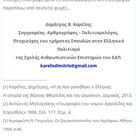
παραπάνω από πενήντα ψυχές…
Δημήτρης Β. Καρέλης
Συγγραφέας -Αρθρογράφος - Πολιτισμολόγος,
Πτυχιούχος του τμήματος Σπουδών στον Ελληνικό
Πολιτισμό
της Σχολής Ανθρωπιστικών Επιστημών του ΕΑΠ.
karelisdimitris@gmail.com
Καρέλης, Δημήτρης, «
Η γη που γεννήθηκε ο Έλληνας:
[1]
Η ιστορία της Βόρειας Φθιώτιδας και του Δομοκού
», Δομοκός, 2013.
Αντώνιος Μηλιαράκης-«Γεωγραφία του νομού Αργολίδος και
[2]
Κορινθίας» 1886, Σελ. 117. Σημ. 4.
Αγραφιώτη Ν. Γεωργίου, Οι Σαρακατσιαναίοι των Αγράφων, Αθήνα,
[3]
1994, σ.49.