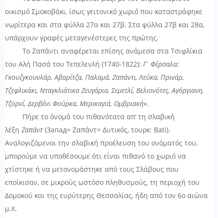
οικισμό Σμοκοβάκι, ίσως γειτονικό χωριό που καταστράφηκε
νωρίτερα και στα φύλλα 27α και 27β. Στα φύλλα 27β και 28α,
υπάρχουν γραφές μεταγενέστερες της πρώτης.
Το Ζαπάντι αναφέρεται επίσης ανάμεσα στα Τσιφλίκια
του Αλή Πασά του Τεπελενλή (1740-1822):
Γ ́ Φέρσαλα:
Γκουζγκουνλάρ, Αβαρίτζα, Παλαμά, Ζαπάντι, Λεύκα, Πρινάρ,
Τζεφλικάκι, Νταγκλιάτικα Ζευγάρια, Σεμετλί, Βελιονότες, Αγόργιανη,
Τζορνί, Δερβένι Φούρκα, Μερικαγιά, Ομβριακή
».
Πήρε το όνομά του πιθανότατα απ’ τη σλαβική
λέξη
Ζαπάντ
(Запад= Ζαπάντ= Δυτικός, τουρκ: Bati).
Αναλογιζόμενοι την σλαβική προέλευση του ονόματός του,
μπορούμε να υποθέσουμε ότι είναι πιθανό το χωριό να
χτίστηκε ή να μετονομάστηκε από τους Σλάβους που
εποίκισαν, σε μικρούς ωστόσο πληθυσμούς, τη περιοχή του
Δομοκού και της ευρύτερης Θεσσαλίας, ήδη από τον 6
ο
αιώνα
μ.Χ.