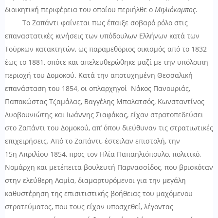
διοικητική περιφέρεια του οποίου περιήλθε ο
Μηλιόκαμπος
.
Το Ζαπάντι φαίνεται πως έπαιξε σοβαρό ρόλο στις
επαναστατικές κινήσεις των υπόδουλων Ελλήνων κατά των
Τούρκων κατακτητών, ως παραμεθόριος οικισμός από το 1832
έως το 1881, οπότε και απελευθερώθηκε μαζί με την υπόλοιπη
περιοχή του Δομοκού. Κατά την αποτυχημένη Θεσσαλική
επανάσταση του 1854, οι οπλαρχηγοί
Νάκος Πανουριάς,
Παπακώστας Τζαμάλας, Βαγγέλης Μπαλατσός, Κωνσταντίνος
Δυοβουνιώτης και Ιωάννης Σιαφάκας, είχαν στρατοπεδεύσει
στο Ζαπάντι του Δομοκού, απ’ όπου διεύθυναν τις στρατιωτικές
επιχειρήσεις. Από το Ζαπάντι, έστειλαν επιστολή, την
15
η
Απριλίου 1854, προς τον Ηλία Παπαηλιόπουλο, πολιτικό,
Νομάρχη και μετέπειτα βουλευτή Παρνασσίδος, που βρισκόταν
στην ελεύθερη Λαμία, διαμαρτυρόμενοι για την μεγάλη
καθυστέρηση της επισιτιστικής βοήθειας του μαχόμενου
στρατεύματος, που τους είχαν υποσχεθεί, λέγοντας