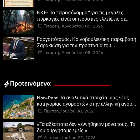
Καρυάς)
ΚΚΕ: Το “προσάναµµα” για τις μεγάλες
πυρκαγιές είναι οι τεράστιες ελλείψεις σε
µέσα και προσωπικό στην Πυροσβεστική και
Τετάρτη, Αυγούστου 05, 2026
τις δασικές υπηρεσίες
Γοργοπόταμος: Κοινοβουλευτική παρέμβαση
Σαρακιώτη για την προστασία του
εμβληματικού φυσικού και ιστορικού
Τετάρτη, Αυγούστου 05, 2026
τοποσήμου
Προτεινόμενα
Non-Dom: Τα αναλυτικά στοιχεία μιας νέας
κατηγορίας αγοραστών στην ελληνική αγορά
πολυτελών κατοικιών
Πέμπτη, Ιουλίου 30, 2026
«Τα αδέσποτα δεν γεννήθηκαν μόνα τους. Τα
δημιουργήσαμε εμείς.»
Δευτέρα, Ιουλίου 27, 2026