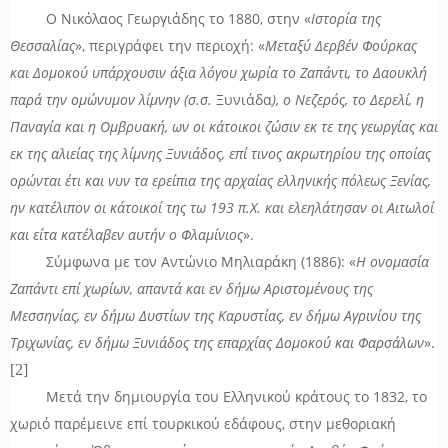
Ο Νικόλαος Γεωργιάδης το 1880, στην «
Ιστορία της
Θεσσαλίας
», περιγράφει την περιοχή: «
Μεταξύ Δερβέν Φούρκας
και Δομοκού υπάρχουσιν άξια λόγου χωρία το Ζαπάντι, το Δαουκλή
παρά την ομώνυμον λίμνην (σ.σ.
Ξυνιάδα
), ο Νεζερός, το Δερελί, η
Παναγία και η Ομβρυακή, ων οι κάτοικοι ζώσιν εκ τε της γεωργίας και
εκ της αλιείας της λίμνης Ξυνιάδος, επί τινος ακρωτηρίου της οποίας
ορώνται έτι και νυν τα ερείπια της αρχαίας ελληνικής πόλεως Ξενίας,
ην κατέλιπον οι κάτοικοί της τω 193 π.Χ. και ελεηλάτησαν οι Αιτωλοί
και είτα κατέλαβεν αυτήν ο Φλαμίνιος
».
Σύμφωνα με τον Αντώνιο Μηλιαράκη (1886): «
Η ονομασία
Ζαπάντι επί χωρίων, απαντά και εν δήμω Αριστομένους της
Μεσσηνίας, εν δήμω Δυστίων της Καρυστίας, εν δήμω Αγρινίου της
Τριχωνίας, εν δήμω Ξυνιάδος της επαρχίας Δομοκού και Φαρσάλων
».
[2]
Μετά την δημιουργία του Ελληνικού κράτους το 1832, το
χωριό παρέμεινε επί τουρκικού εδάφους, στην μεθοριακή