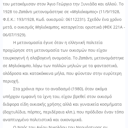
του μετακόμισαν στον Άγιο Γεώργιο την Ξυνιάδα και αλλού. Το
1928 το
Ζαπάντι
μετονομάστηκε σε «
Μηλιόκαμπος
» (11/9/1928,
Φ.Ε.Κ.: 193/1928, Κωδ. οικισμού: 06112231). Σχεδόν ένα χρόνο
μετά, ο οικισμός
Μηλιόκαμπος
, καταργείται οριστικά (ΦΕΚ 221Α -
06/07/1929).
Η μετονομασία έγινε όταν η ελληνική πολιτεία
προχώρησε στη μετονομασία των οικισμών που είχαν
τουρκογενή ή σλαβογενή ονομασία. Το
Ζαπάντι
, μετονομάστηκε
σε
Μηλιόκαμπο
, λόγω των πολλών μηλιών με τα φανταστικά,
ολόδροσα και κατακόκκινα μήλα, που φύονταν στην ευρύτερη
περιοχή.
Στα χρόνια πριν το αναδασμό (1980), όταν ακόμα
υπήρχαν εμφανή τα ίχνη του, είχαν βρεθεί στον οικισμό
διάφορα είδη οικιακής χρήσης αλλά και γυναικεία κοσμήματα
(δαχτυλίδια, πόρπες, περιδέραια κλπ.), που πρόδιδαν έναν τόπο
αναπτυγμένο πολιτιστικά και οικονομικά.
Ο Ναός του Αγίου Νικολάου του Νεομάρτυρος εν