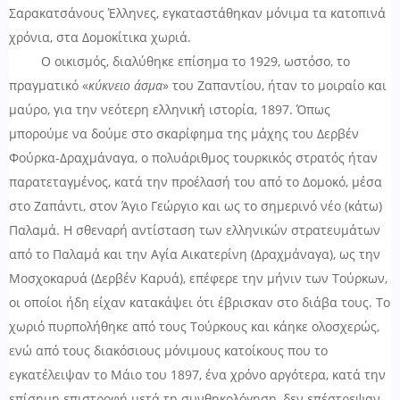
Σαρακατσάνους Έλληνες, εγκαταστάθηκαν μόνιμα τα κατοπινά
χρόνια, στα Δομοκίτικα χωριά.
Ο οικισμός, διαλύθηκε επίσημα το 1929, ωστόσο, το
πραγματικό «
κύκνειο άσμα
» του Ζαπαντίου, ήταν το μοιραίο και
μαύρο, για την νεότερη ελληνική ιστορία, 1897. Όπως
μπορούμε να δούμε στο σκαρίφημα της μάχης του Δερβέν
Φούρκα-Δραχμάναγα, ο πολυάριθμος τουρκικός στρατός ήταν
παρατεταγμένος, κατά την προέλασή του από το Δομοκό, μέσα
στο Ζαπάντι, στον Άγιο Γεώργιο και ως το σημερινό νέο (κάτω)
Παλαμά. Η σθεναρή αντίσταση των ελληνικών στρατευμάτων
από το Παλαμά και την Αγία Αικατερίνη (Δραχμάναγα), ως την
Μοσχοκαρυά (Δερβέν Καρυά), επέφερε την μήνιν των Τούρκων,
οι οποίοι ήδη είχαν κατακάψει ότι έβρισκαν στο διάβα τους. Το
χωριό πυρπολήθηκε από τους Τούρκους και κάηκε ολοσχερώς,
ενώ από τους διακόσιους μόνιμους κατοίκους που το
εγκατέλειψαν το Μάιο του 1897, ένα χρόνο αργότερα, κατά την
επίσημη επιστροφή μετά τη συνθηκολόγηση, δεν επέστρεψαν