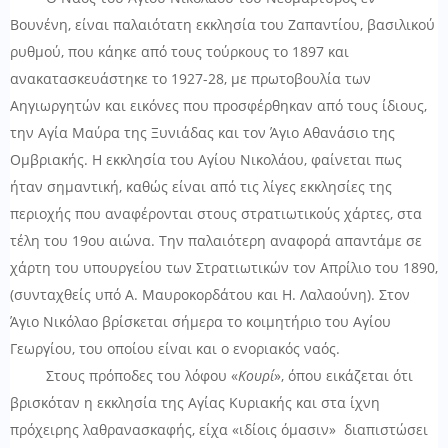
Βουνένη, είναι παλαιότατη εκκλησία του Ζαπαντίου, βασιλικού
ρυθμού, που κάηκε από τους τούρκους το 1897 και
ανακατασκευάστηκε το 1927-28, με πρωτοβουλία των
Αηγιωργητών και εικόνες που προσφέρθηκαν από τους ίδιους,
την Αγία Μαύρα της Ξυνιάδας και τον Άγιο Αθανάσιο της
Ομβριακής. Η εκκλησία του Αγίου Νικολάου, φαίνεται πως
ήταν σημαντική, καθώς είναι από τις λίγες εκκλησίες της
περιοχής που αναφέρονται στους στρατιωτικούς χάρτες, στα
τέλη του 19
ου
αιώνα. Την παλαιότερη αναφορά απαντάμε σε
χάρτη του υπουργείου των Στρατιωτικών τον Απρίλιο του 1890,
(συνταχθείς υπό Α. Μαυροκορδάτου και Η. Λαλαούνη). Στον
Άγιο Νικόλαο βρίσκεται σήμερα το κοιμητήριο του Αγίου
Γεωργίου, του οποίου είναι και ο ενοριακός ναός.
Στους πρόποδες του λόφου «
Κουρί
», όπου εικάζεται ότι
βρισκόταν η εκκλησία της Αγίας Κυριακής και στα ίχνη
πρόχειρης λαθρανασκαφής, είχα «ιδίοις όμασιν»
διαπιστώσει