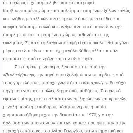
ότι ο χώρος είχε πυρποληθεί και καταστραφεί.
Καρβουνιασμένο χώμα και υπολείμματα καμένων ξύλων καθώς
και πλήθος μεταλλικών αντικειμένων όπως μεντεσέδες και
καρφιά διάσπαρτα αλλά και ανθρώπινα οστά, πρόδιδαν την
ύπαρξη του κατεστραμμένου χώρου, πιθανότατα της
εκκλησίας. Σ’ αυτή τη λαθρανασκαφή είχε αποκαλυφθεί μεγάλο
μέρος του δαπέδου και σε όχι μεγάλο βάθος αλλά και πάλι
σκεπάστηκε από το χρόνο και την αδιαφορία.
Στο παρακείμενο ρέμα, λίγο πιο κάτω από την
«
Περδικόβρυση
», την πηγή όπου ξεδιψούσαν οι πέρδικες από
τους γύρω λόφους, υπήρχε γνωστότατο «
λουτρονέρι
», θειούχα
πηγή που γιάτρευε πολλές δερματικές παθήσεις. Στο χωριό,
έφτανε επίσης, μέσω παλαιότατων σωληνώσεων και κρουνών,
μεγάλη ποσότητα καθαρού, πόσιμου νερού, η οποία
χρησιμοποιήθηκε μέχρι την δεκαετία του 1970, για την
άρδευση των μποστανιών και των κήπων, που φύτευαν στην
περιοχή οι κάτοικοι του Αγίου Γεωργίου, στην κτηματική και