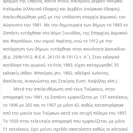
γραμμή της Όθρυος, κοντά στους οικισμούς Δερβέν Φούρκα,
Καλαμάκι (ελληνικό έδαφος) και Δερβένι (τούρκικο έδαφος).
Απελευθερώθηκε μαζί με την υπόλοιπη επαρχία Δομοκού, τον
Αύγουστο του 1881. Με την δημιουργία των δήμων το 1883 το
Ζαπάντι εντάχθηκε στο Δήμο Ξυνιάδας, της Επαρχίας Δομοκού
και Φαρσάλων, του νομού Λαρίσης, ενώ το 1912 με την
κατάργηση των δήμων, εντάχθηκε στην κοινότητα Δαουκλίου
(Β.Δ. 29/8/1912, Φ.Ε.Κ. 261/31-8-19112 τ. Α΄). Στον εκλογικό
κατάλογο του χωριού, το έτος 1883, είχαν καταχωρηθεί 35
εκλογείς (Αθαν. Μπούρας γεν. 1802, αδελφοί Ιωάννης,
Βασίλειος, Αναγνώστης και Σταύρος Ευστ. Καψάλης κλπ.).
Μετά την απελευθέρωση από τους Τούρκους, στην
απογραφή του 1881, το Ζαπάντι εμφανίζεται με 137 κατοίκους,
το 1896 με 202 και το 1907 με μόνο 42, καθώς καταστράφηκε
από την μανία των Τούρκων κατά τον ατυχή πόλεμο του 1897.
Το 1920 στην τελευταία απογραφή που εμφανίζεται, με μόνο
51 κατοίκους, έχει μείνει σχεδόν ακατοίκητο καθώς οι κάτοικοί