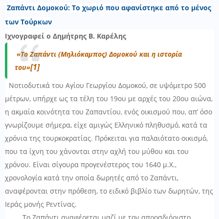
Ζαπάντι Δομοκού: Το χωριό που αφανίστηκε από το μένος
των Τούρκων
Ιχνογραφεί ο Δημήτρης Β. Καρέλης
«Το Ζαπάντι (Μηλιόκαμπος) Δομοκού και η ιστορία
[1]
του»
Νοτιοδυτικά του Αγίου Γεωργίου Δομοκού, σε υψόμετρο 500
μέτρων, υπήρχε ως τα τέλη του 19
ου
με αρχές του 20
ου
αιώνα,
η ακμαία κοινότητα του Ζαπαντίου, ενός οικισμού που, απ’ όσο
γνωρίζουμε σήμερα, είχε αμιγώς Ελληνικό πληθυσμό, κατά τα
χρόνια της τουρκοκρατίας. Πρόκειται για παλαιότατο οικισμό,
που τα ίχνη του χάνονται στην αχλή του μύθου και του
χρόνου. Είναι σίγουρα προγενέστερος του 1640 μ.Χ.,
χρονολογία κατά την οποία δωρητές από το Ζαπάντι,
αναφέρονται στην πρόθεση, το ειδικό βιβλίο των δωρητών, της
Ιεράς μονής Ρεντίνας.
Το Ζαπάντι αναφέρεται μαζί με τον απροσδιόριστο