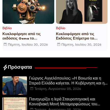
Βιβλίο
Βιβλίο
Κυκλοφόρησε από τις
Κυκλοφόρησε από τις
εκδόσεις Gema το
Εκδόσεις Επίμετρο το
μυθιστόρημα του γνωστού
αστυνομικό μυθιστόρημα της
Πέμπτη, Ιουλίου 30, 2026
Πέμπτη, Ιουλίου 30, 2026
δημοσιογράφου Γεώργιου Θ.
Κατερίνας Πανούση Οι ρόλοι
Συριόπουλου El Funcionario -
Ελεγεία στην Ευρωκρατία
των Βρυξελλών.
Πρόσφατα
Γιώργος Αγγελόπουλος: «Η Βοιωτία και η
Στερεά Ελλάδα καίγεται. Η Κυβέρνηση και η
Περιφερειακή Αρχή αυτοθαυμάζονται.»
Τετάρτη, Αυγούστου 05, 2026
Πανηγυρίζει η Ιερά Σταυροπηγιακή και
Κοινοβιακή Μονή Μεταμορφώσεως του
Σωτήρος Καμενων Βουρλων (Μονή Αγιάς ή
Τετάρτη, Αυγούστου 05, 2026