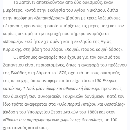
Το Ζαπάντι αποτελούνταν από δύο οικισμούς, έναν
μικρότερο, κοντά στην εκκλησία του Αγίου Νικολάου, δίπλα
στην περίφημη «
Ζαπαντόβρυση
» (βρύση με τρεις λαξεμένους
πέτρινους κρουνούς η οποία υπήρξε ως τις μέρες μας) και τον
κυρίως οικισμό, στην περιοχή που σήμερα ονομάζεται
«
Μουριές
». Εκεί ήταν χτισμένη και η εκκλησία της Αγίας
Κυριακής, στη βάση του λόφου «
Κουρί
», (τουρκ.
κουρί
=δάσος).
Οι επίσημες αναφορές που έχουμε για τον οικισμό του
Ζαπαντίου είναι περιορισμένες, όπως η αναφορά του πρόξενου
της Ελλάδας στη Λάρισα το 1876, σχετικά με τους οικισμούς
της περιοχής, όπου αναφέρεται ότι είχε τότε: «
100 Έλληνες
κατοίκους, 1 Ναό, ρέον ύδωρ και οθωμανική έπαυλη
», προφανώς
του διοικητή των συνοριακών Τουρκικών δυνάμεων. Κατά τον
ίδιο τρόπο αναφέρεται στα «
Οδοιπορικά Ηπείρου και Θεσσαλίας
»
(έκδοση του Υπουργείου Στρατιωτικών του 1880) και στον
«
Πίνακα των παραχωρούμενων χωριών της Θεσσαλίας
», με 100
χριστιανούς κατοίκους.