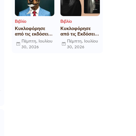
Βιβλίο
Βιβλίο
Κυκλοφόρησε
Κυκλοφόρησε
από τις εκδόσεις
από τις Εκδόσεις
Gema το
Επίμετρο το
Πέμπτη, Ιουλίου
Πέμπτη, Ιουλίου
μυθιστόρημα του
αστυνομικό
30, 2026
30, 2026
γνωστού
μυθιστόρημα της
δημοσιογράφου
Κατερίνας
Γεώργιου Θ.
Πανούση Οι ρόλοι
Συριόπουλου El
Funcionario -
Ελεγεία στην
Ευρωκρατία των
Βρυξελλών.