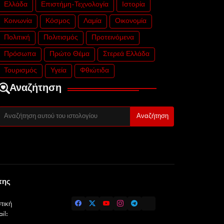
Ελλάδα
Επιστήμη-Τεχνολογία
Ιστορία
Κοινωνία
Κόσμος
Λαμία
Οικονομία
Πολιτική
Πολιτισμός
Προτεινόμενα
Πρόσωπα
Πρώτο Θέμα
Στερεά Ελλάδα
Τουρισμός
Υγεία
Φθιώτιδα
Αναζήτηση
της
τική
il: