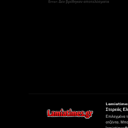
Error:
Δεν βρέθηκαν αποτελέσματα
Lamiatimes
Στερεάς Ε
Επιλεγμένα τ
ατζέντα. Μπο