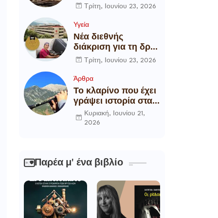
αποξήλωση των
Τρίτη, Ιουνίου 23, 2026
ενεργειακών
υποδομών της
Υγεία
χώρας
Νέα διεθνής
διάκριση για τη δρ
Θάλεια
Τρίτη, Ιουνίου 23, 2026
Πετροπούλου,
Διευθύντρια
Άρθρα
Xειρουργό του
Το κλαρίνο που έχει
Metropolitan
γράψει ιστορία στα
General
χωριά της Ρούμελης
Κυριακή, Ιουνίου 21,
2026
Παρέα μ' ένα βιβλίο