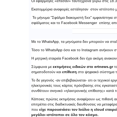
Οι εφαρμογές «έπεσαν» ταυτόχρονα γύρω στις 18.3
Εκατομμύρια αναφορές εστάλησαν στον ιστότοπο μέ
Το μήνυμα "Σφάλμα διακομιστή 5xx" εμφανίστηκε στ
σφάλματος και το Facebook Messenger επίσης αποτ
Με το WhatsApp, τα μηνύματα δεν μπορούν να στα
Τόσο το WhatsApp όσο και το Instagram ανήκουν στ
Η μητρική εταιρεία Facebook δεν έχει ακόμη ανακοι
Σύμφωνα με
εκτιμήσεις ειδικών στο ertnews.gr
τα
σηματοδοτούν και
επίθεση
στο ψηφιακό σύστημα τ
Το δε γεγονός -αν επιβεβαιώνεται- οτι οι τεχνικοί ε
ηλεκτρονικές τους κάρτες πρόσβασης στις εγκαταστά
συνθέτουν σκηνικό «ηλεκτρονικής επίθεσης» κατά 
Κάποιες πρώτες εκτιμήσεις αναφέρουν ως πιθανή α
επιτρέπει στις διαδικτυακές διευθύνσεις να μεταφ
που
είχε παρουσιάσει τον Ιούλιο η cloud εταιρ
μεγάλοι ιστότοποι σε όλο τον κόσμο.