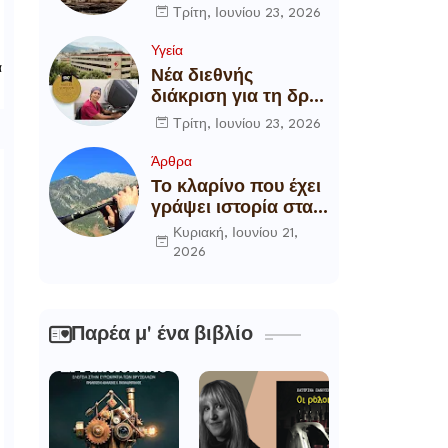
αποξήλωση των
Τρίτη, Ιουνίου 23, 2026
ενεργειακών
υποδομών της
Υγεία
α
χώρας
Νέα διεθνής
διάκριση για τη δρ
Θάλεια
Τρίτη, Ιουνίου 23, 2026
Πετροπούλου,
Διευθύντρια
Άρθρα
Xειρουργό του
Το κλαρίνο που έχει
Metropolitan
γράψει ιστορία στα
General
χωριά της Ρούμελης
Κυριακή, Ιουνίου 21,
2026
Παρέα μ' ένα βιβλίο