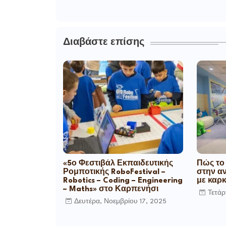
Διαβάστε επίσης
«5ο Φεστιβάλ Εκπαιδευτικής
Πώς το
Ρομποτικής RoboFestival –
στην α
Robotics – Coding – Engineering
με καρκ
– Maths» στο Καρπενήσι
Τετάρ
Δευτέρα, Νοεμβρίου 17, 2025