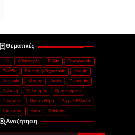
Θεματικές
info
Αθλητισμός
Βιβλίο
Γευσιγνωσία
Ελλάδα
Επιστήμη-Τεχνολογία
Ιστορία
Κοινωνία
Κόσμος
Λαμία
Οικονομία
Πολιτική
Πολιτισμός
Προτεινόμενα
Πρόσωπα
Πρώτο Θέμα
Στερεά Ελλάδα
Τουρισμός
Υγεία
Φθιώτιδα
Αναζήτηση