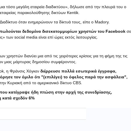
ια τόσο μεγάλη εταιρεία διαδικτύου», δήλωσε από την πλευρά του ο
εταιρείας παρακολούθησης δικτύων Kentik.
 Διαδίκτυο όταν ενημερώνουν τα δίκτυά τους, είπε ο Madory.
πωλούνται δεδομένα δισεκατομμυρίων χρηστών του Facebook
σε
 των social media είναι επί ώρες εκτός λειτουργίας.
 χρηστών διανύει μια από τις χειρότερες κρίσεις για τη φήμη της τις
εων μιας μάρτυρας δημοσίου συμφέροντος.
ok, η Φράνσις Χόγκεν
διέρρευσε πολλά εσωτερικά έγγραφα,
γόρησε τον όμιλο ότι "(επιλέγει) το όφελος παρά την ασφάλεια",
την Κυριακή από το αμερικανικό δίκτυο CBS.
που κατέγραψε ήδη πτώση στην αρχή της συνεδρίασης,
η κατά σχεδόν 6%