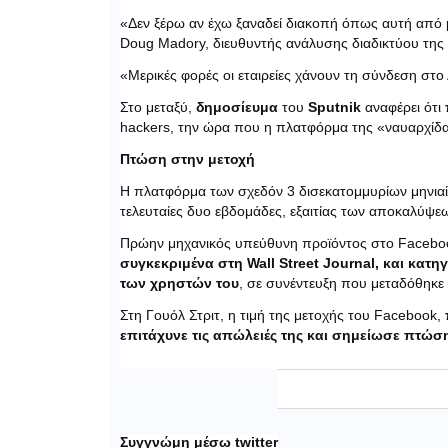
«Δεν ξέρω αν έχω ξαναδεί διακοπή όπως αυτή από μ
Doug Madory, διευθυντής ανάλυσης διαδικτύου της 
«Μερικές φορές οι εταιρείες χάνουν τη σύνδεση στο
Στο μεταξύ,
δημοσίευμα
του
Sputnik
αναφέρει ότι
hackers, την ώρα που η πλατφόρμα της «ναυαρχίδας»
Πτώση στην μετοχή
H πλατφόρμα των σχεδόν 3 δισεκατομμυρίων μηνιαίων
τελευταίες δυο εβδομάδες, εξαιτίας των αποκαλύψ
Πρώην μηχανικός υπεύθυνη προϊόντος στο Facebo
συγκεκριμένα στη Wall Street Journal, και κατη
των χρηστών του
, σε συνέντευξη που μεταδόθηκε 
Στη Γουόλ Στριτ, η τιμή της μετοχής του Facebook,
επιτάχυνε τις απώλειές της και σημείωσε πτώσ
Συγγνώμη μέσω twitter