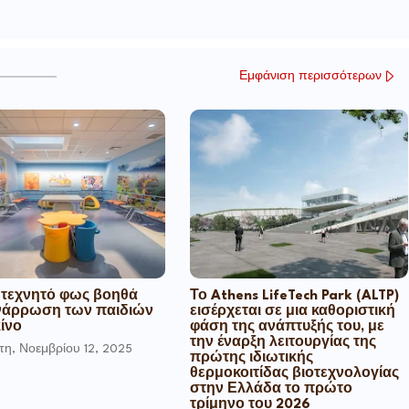
Εμφάνιση περισσότερων
 τεχνητό φως βοηθά
Το Athens LifeTech Park (ALTP)
νάρρωση των παιδιών
εισέρχεται σε μια καθοριστική
ίνο
φάση της ανάπτυξής του, με
την έναρξη λειτουργίας της
τη, Νοεμβρίου 12, 2025
πρώτης ιδιωτικής
θερμοκοιτίδας βιοτεχνολογίας
στην Ελλάδα το πρώτο
τρίμηνο του 2026