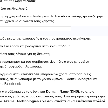
0, επίσης ώρα Ελλάδας.
σα σε λίγα λεπτά.
ην αρχική σελίδα του Instagram. Το Facebook επίσης εμφανίζει μήνυμ
υγχάνει να συνδέσει τους χρήστες.
λούν μέσω της εφαρμογής ή του προγράμματος περιήγησης..
ο Facebook και βασίζονται στην ίδια υποδομή.
νώσει τους λόγους για τη διακοπή.
 χαρακτηριστικά του συμβάντος είναι τέτοια που μπορεί να
ης δημοφιλούς πλατφόρμας.
ργαζόμενοι στην εταιρεία δεν μπορούν να χρησιμοποιήσουν τις
σεις, σε συνδυασμό με το γενικό «μπλακ – άουτ», ενδέχεται να
του
Facebook
.
ιτία πρόβλημα με το
σύστημα Domain Name (DNS)
, το οποίο
έρουν τους χρήστες στους ιστοτόπους τους. Ένα παρόμοιο κρασάρισμα
εία Akamai Technologies είχε σαν συνέπεια να «πέσουν» πολλοί