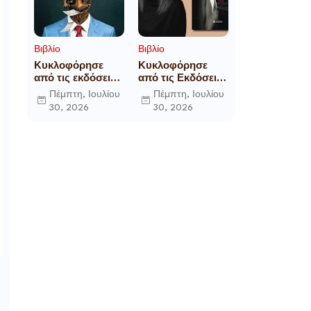
Βιβλίο
Βιβλίο
Κυκλοφόρησε
Κυκλοφόρησε
από τις εκδόσεις
από τις Εκδόσεις
Gema το
Επίμετρο το
Πέμπτη, Ιουλίου
Πέμπτη, Ιουλίου
μυθιστόρημα του
αστυνομικό
30, 2026
30, 2026
γνωστού
μυθιστόρημα της
δημοσιογράφου
Κατερίνας
Γεώργιου Θ.
Πανούση Οι ρόλοι
Συριόπουλου El
Funcionario -
Ελεγεία στην
Ευρωκρατία των
Βρυξελλών.