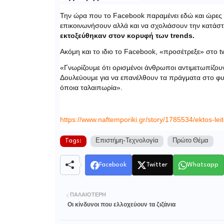
Την ώρα που το Facebook παραμένει εδώ και ώρες εκ
επικοινωνήσουν αλλά και να σχολιάσουν την κατάσ
εκτοξεύθηκαν στον κορυφή των trends.
Ακόμη και το ιδιο το Facebook, «προσέτρεξε» στο t
«Γνωρίζουμε ότι ορισμένοι άνθρωποι αντιμετωπίζο
Δουλεύουμε για να επανέλθουν τα πράγματα στο φυ
όποια ταλαιπωρία».
https://www.naftemporiki.gr/story/1785534/ektos-l
Tags:
Επιστήμη-Τεχνολογία
Πρώτο Θέμα
Facebook
Twitter
Whatsapp
ΠΑΛΑΙΌΤΕΡΗ
Οι κίνδυνοι που ελλοχεύουν τα ζιζάνια