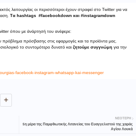
τός λειτουργίας οι περισσότεροι έχουν στραφεί στο Twitter για να
ταση.
Tα hashtags #facebookdown και #instagramdown
witter όπου με άνάρτησή του ανέφερε:
υν πρόβλημα πρόσβασης στις εφαρμογές και τα προϊόντα μας.
σιολογικό το συντομότερο δυνατό και
ζητούμε συγγνώμη
για την
eitourgias-facebook-instagram-whatsapp-kai-messenger
ΝΕΌΤΕΡΗ
5η μέρα της Παμφθιωτικής Λιτανείας του Ευαγγελιστού της χαράς
Αγίου Λουκά