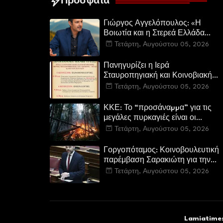
Πρόσφατα
Γιώργος Αγγελόπουλος: «Η
Βοιωτία και η Στερεά Ελλάδα
καίγεται. Η Κυβέρνηση και η
Τετάρτη, Αυγούστου 05, 2026
Περιφερειακή Αρχή
αυτοθαυμάζονται.»
Πανηγυρίζει η Ιερά
Σταυροπηγιακή και Κοινοβιακή
Μονή Μεταμορφώσεως του
Τετάρτη, Αυγούστου 05, 2026
Σωτήρος Καμενων Βουρλων
(Μονή Αγιάς ή Καρυάς)
ΚΚΕ: Το “προσάναµµα” για τις
μεγάλες πυρκαγιές είναι οι
τεράστιες ελλείψεις σε µέσα και
Τετάρτη, Αυγούστου 05, 2026
προσωπικό στην Πυροσβεστική
και τις δασικές υπηρεσίες
Γοργοπόταμος: Κοινοβουλευτική
παρέμβαση Σαρακιώτη για την
προστασία του εμβληματικού
Τετάρτη, Αυγούστου 05, 2026
φυσικού και ιστορικού τοποσήμο
Lamiatimes