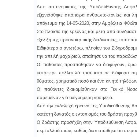
Από αστυνομικούς της Υποδιεύθυνσης Ασφάλ
εξιχνιάσθηκε απόπειρα ανθρωποκτονίας και λη
απόγευμα της 14-05-2020, στην Αμφίκλεια Φθιώτι
Στο πλαίσιο της έρευνας και μετά από συνδυαστ
εξέλιξη της προανακριτικής διαδικασίας, ταυτοπ
Ειδικότερα ο ανωτέρω, πλησίον του Σιδηροδρομι
την απειλή μαχαιριού, απαίτησε να του παραδώσ
Οι παθόντες προσπάθησαν να διαφύγουν, όμως
κατάφερε πολλαπλά τραύματα σε διάφορα σημ
θύματος, χρηματικό ποσό και ένα κινητό τηλέφων
Οι παθόντες διακομίσθηκαν στο Γενικό Νοσο
παρέμειναν για ολιγοήμερη νοσηλεία.
Από την ενδελεχή έρευνα της Υποδιεύθυνσης Ασ
κατέστη δυνατός ο εντοπισμός του δράστη προχθέ
Ο δράστης προσήχθη στην Υποδιεύθυνση Ασφαλ
περί αλλοδαπών, καθώς διαπιστώθηκε ότι στερο