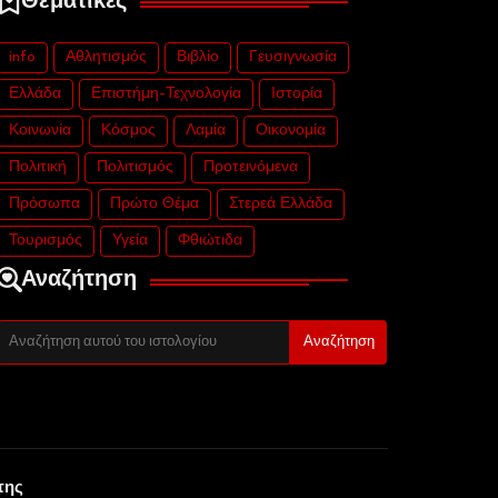
Θεματικές
info
Αθλητισμός
Βιβλίο
Γευσιγνωσία
Ελλάδα
Επιστήμη-Τεχνολογία
Ιστορία
Κοινωνία
Κόσμος
Λαμία
Οικονομία
Πολιτική
Πολιτισμός
Προτεινόμενα
Πρόσωπα
Πρώτο Θέμα
Στερεά Ελλάδα
Τουρισμός
Υγεία
Φθιώτιδα
Αναζήτηση
της