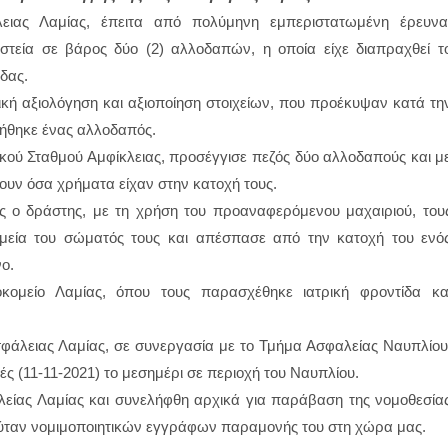
ειας Λαμίας, έπειτα από πολύμηνη εμπεριστατωμένη έρευνα
στεία σε βάρος δύο (2) αλλοδαπών, η οποία είχε διαπραχθεί τ
δας.
ική αξιολόγηση και αξιοποίηση στοιχείων, που προέκυψαν κατά τη
οιήθηκε ένας αλλοδαπός.
κού Σταθμού Αμφίκλειας, προσέγγισε πεζός δύο αλλοδαπούς και μ
ουν όσα χρήματα είχαν στην κατοχή τους.
 ο δράστης, με τη χρήση του προαναφερόμενου μαχαιριού, του
εία του σώματός τους και απέσπασε από την κατοχή του ενό
ο.
κομείο Λαμίας, όπου τους παρασχέθηκε ιατρική φροντίδα κα
φάλειας Λαμίας, σε συνεργασία με το Τμήμα Ασφαλείας Ναυπλίου
ς (11-11-2021) το μεσημέρι σε περιοχή του Ναυπλίου.
είας Λαμίας και συνελήφθη αρχικά για παράβαση της νομοθεσία
ύταν νομιμοποιητικών εγγράφων παραμονής του στη χώρα μας.