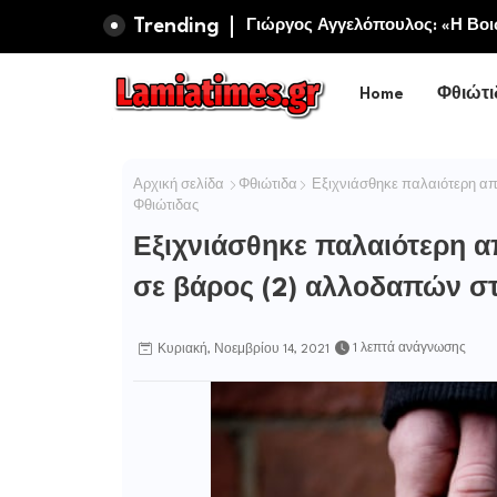
Trending
Πανηγυρίζει η Ιερά Σταυροπηγ
Γιώργος Αγγελόπουλος: «Η Βοι
Σωτήρος Καμενων Βουρλων (Μο
Περιφερειακή Αρχή αυτοθαυμά
Home
Φθιώτι
Αρχική σελίδα
Φθιώτιδα
Εξιχνιάσθηκε παλαιότερη απ
Φθιώτιδας
Εξιχνιάσθηκε παλαιότερη α
σε βάρος (2) αλλοδαπών στ
1 λεπτά ανάγνωσης
Κυριακή, Νοεμβρίου 14, 2021