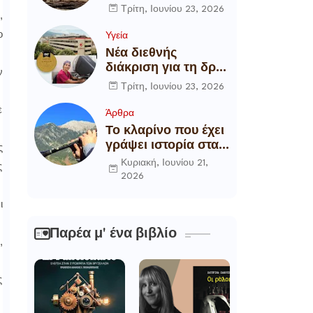
αποξήλωση των
Τρίτη, Ιουνίου 23, 2026
,
ενεργειακών
ο
υποδομών της
Υγεία
χώρας
Νέα διεθνής
διάκριση για τη δρ
ν
Θάλεια
Τρίτη, Ιουνίου 23, 2026
Πετροπούλου,
ε
Διευθύντρια
Άρθρα
Xειρουργό του
Το κλαρίνο που έχει
Metropolitan
γράψει ιστορία στα
ς
General
χωριά της Ρούμελης
Κυριακή, Ιουνίου 21,
ς
2026
ι
Παρέα μ' ένα βιβλίο
,
ς