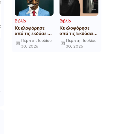
η
Βιβλίο
Βιβλίο
ε
Κυκλοφόρησε
Κυκλοφόρησε
από τις εκδόσεις
από τις Εκδόσεις
Gema το
Επίμετρο το
Πέμπτη, Ιουλίου
Πέμπτη, Ιουλίου
μυθιστόρημα του
αστυνομικό
30, 2026
30, 2026
γνωστού
μυθιστόρημα της
δημοσιογράφου
Κατερίνας
Γεώργιου Θ.
Πανούση Οι ρόλοι
Συριόπουλου El
Funcionario -
Ελεγεία στην
Ευρωκρατία των
Βρυξελλών.