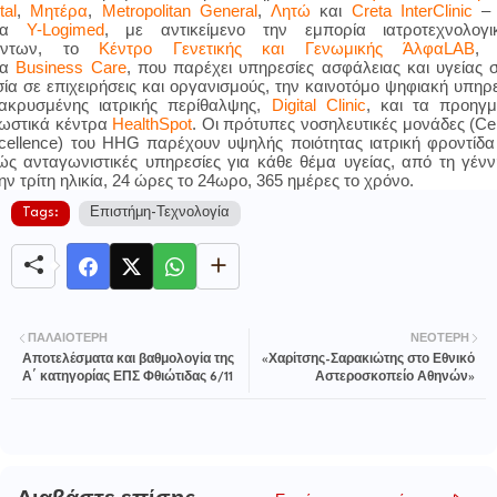
tal
,
Μητέρα
,
Metropolitan General
,
Λητώ
και
Creta Inter
C
linic
–
ρία
Y-Logimed
, με αντικείμενο την εμπορία ιατροτεχνολογι
ϊόντων, το
Κέντρο Γενετικής και Γενωμικής ΆλφαLAB
, 
ία
Business Care
, που παρέχει υπηρεσίες ασφάλειας και υγείας 
ία σε επιχειρήσεις και οργανισμούς, την καινοτόμο ψηφιακή υπηρ
ακρυσμένης ιατρικής περίθαλψης,
Digital Clinic
,
και τα προηγμ
νωστικά κέντρα
HealthSpot
. Οι πρότυπες νοσηλευτικές μονάδες (Ce
cellence) του HHG παρέχουν υψηλής ποιότητας ιατρική φροντίδα
ώς ανταγωνιστικές υπηρεσίες για κάθε θέμα υγείας, από τη γέν
ην τρίτη ηλικία, 24 ώρες το 24ωρο, 365 ημέρες το χρόνο.
Tags:
Επιστήμη-Τεχνολογία
ΠΑΛΑΙΌΤΕΡΗ
ΝΕΌΤΕΡΗ
Αποτελέσματα και βαθμολογία της
«Χαρίτσης-Σαρακιώτης στο Εθνικό
Α΄ κατηγορίας ΕΠΣ Φθιώτιδας 6/11
Αστεροσκοπείο Αθηνών»