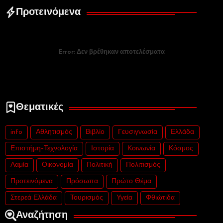
Προτεινόμενα
Error:
Δεν βρέθηκαν αποτελέσματα
Θεματικές
info
Αθλητισμός
Βιβλίο
Γευσιγνωσία
Ελλάδα
Επιστήμη-Τεχνολογία
Ιστορία
Κοινωνία
Κόσμος
Λαμία
Οικονομία
Πολιτική
Πολιτισμός
Προτεινόμενα
Πρόσωπα
Πρώτο Θέμα
Στερεά Ελλάδα
Τουρισμός
Υγεία
Φθιώτιδα
Αναζήτηση