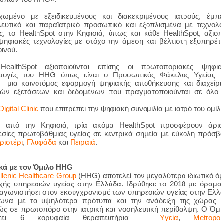
εχωμένο με εξειδικευμένους και διακεκριμένους ιατρούς, έμπ
λευτικό και παραϊατρικό προσωπικό και εξοπλισμένα με τεχνολ
ής, το
HealthSpot
στην Κηφισιά, όπως και κάθε
HealthSpot
,
αξιοπ
ψηφιακές τεχνολογίες με στόχο την άμεση και βέλτιστη εξυπηρέ
οινού.
HealthSpot αξιοποιούνται επίσης οι πρωτοποριακές ψηφια
μογές του
HHG
όπως είναι ο Προσωπικός Φάκελος Υγείας
μια καινοτόμος εφαρμογή ψηφιακής αποθήκευσης και διαχείρ
ικών εξετάσεων και δεδομένων που πραγματοποιούνται σε όλο
,
Digital
Clinic
που επιτρέπει την ψηφιακή συνομιλία με ιατρό του ομίλ
ς από την Κηφισιά, τρία ακόμα HealthSpot προσφέρουν άρισ
εσίες πρωτοβάθμιας υγείας σε κεντρικά σημεία με εύκολη πρόσ
ριστέρι
,
Γλυφάδα
και
Πειραιά
.
ικά με τον Όμιλο HHG
llenic Healthcare Group
(HHG) αποτελεί τον μεγαλύτερο ιδιωτικό ό
χής υπηρεσιών υγείας στην Ελλάδα. Ιδρύθηκε το 2018 με όραμ
αγωνιστήσει στον εκσυγχρονισμό των υπηρεσιών υγείας στην Ελ
ωνα με τα υψηλότερα πρότυπα και την ανάδειξη της χώρας 
ώς σε πρωτοπόρο στην ιατρική και νοσηλευτική περίθαλψη. Ο Όμ
θέτει 6 κορυφαία θεραπευτήρια –
Yγεία
,
Μetropol