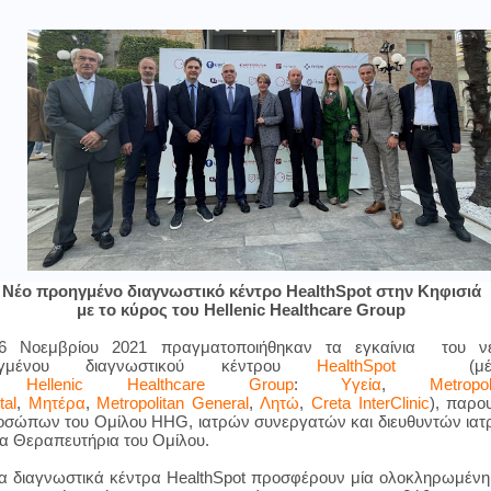
Νέο προηγμένο διαγνωστικό κέντρο
HealthSpot
στην Κηφισιά
με το κύρος του
Hellenic
Healthcare
Group
 6 Νοεμβρίου 2021 πραγματοποιήθηκαν τα εγκαίνια
του ν
ηγμένου διαγνωστικού κέντρου
HealthSpot
(
μ
ου
Hellenic
Healthcare
Group
:
Yγεία
,
Μetropol
tal
,
Μητέρα
,
Metropolitan General
,
Λητώ
,
Creta Inter
C
linic
),
παρου
οσώπων του Ομίλου HHG, ιατρών συνεργατών και διευθυντών ια
α Θεραπευτήρια του Ομίλου.
έα διαγνωστικά κέντρα
HealthSpot
προσφέρουν μία ολοκληρωμένη