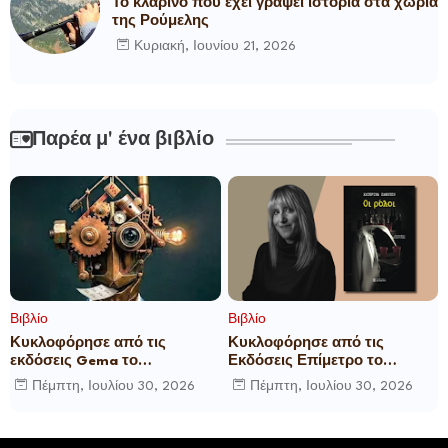
Το κλαρίνο που έχει γράψει ιστορία στα χωριά
της Ρούμελης
Κυριακή, Ιουνίου 21, 2026
Παρέα μ' ένα βιβλίο
Βιβλίο
Βιβλίο
Κυκλοφόρησε από τις
Κυκλοφόρησε από τις
εκδόσεις Gema το
Εκδόσεις Επίμετρο το
μυθιστόρημα του γνωστού
αστυνομικό μυθιστόρημα της
Πέμπτη, Ιουλίου 30, 2026
Πέμπτη, Ιουλίου 30, 2026
δημοσιογράφου Γεώργιου Θ.
Κατερίνας Πανούση Οι ρόλοι
Συριόπουλου El Funcionario -
Ελεγεία στην Ευρωκρατία