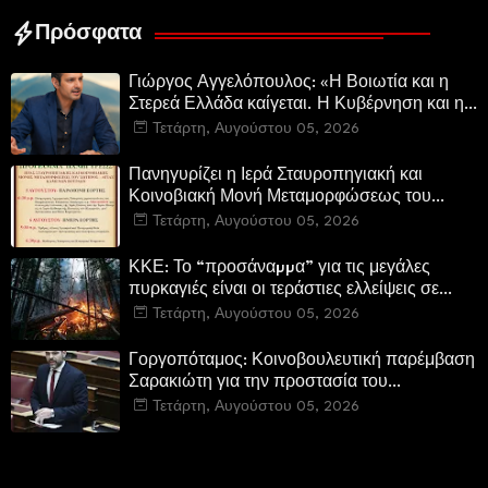
των Βρυξελλών.
Πρόσφατα
Γιώργος Αγγελόπουλος: «Η Βοιωτία και η
Στερεά Ελλάδα καίγεται. Η Κυβέρνηση και η
Περιφερειακή Αρχή αυτοθαυμάζονται.»
Τετάρτη, Αυγούστου 05, 2026
Πανηγυρίζει η Ιερά Σταυροπηγιακή και
Κοινοβιακή Μονή Μεταμορφώσεως του
Σωτήρος Καμενων Βουρλων (Μονή Αγιάς ή
Τετάρτη, Αυγούστου 05, 2026
Καρυάς)
ΚΚΕ: Το “προσάναµµα” για τις μεγάλες
πυρκαγιές είναι οι τεράστιες ελλείψεις σε
µέσα και προσωπικό στην Πυροσβεστική και
Τετάρτη, Αυγούστου 05, 2026
τις δασικές υπηρεσίες
Γοργοπόταμος: Κοινοβουλευτική παρέμβαση
Σαρακιώτη για την προστασία του
εμβληματικού φυσικού και ιστορικού
Τετάρτη, Αυγούστου 05, 2026
τοποσήμου