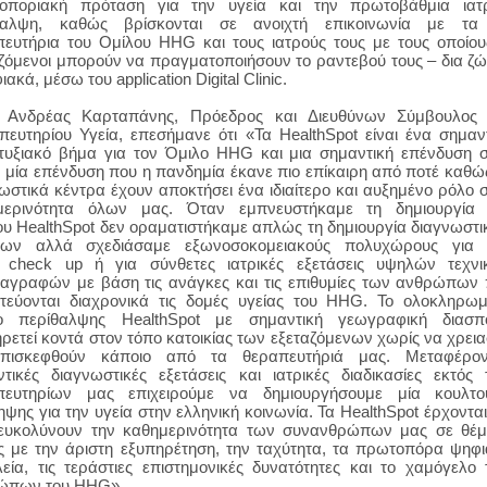
οποριακή πρόταση για την υγεία και την πρωτοβάθμια ιατρ
θαλψη
, καθώς βρίσκονται σε ανοιχτή επικοινωνία με τα 
πευτήρια του Ομίλου
HHG
και τους ιατρούς τους με τους οποίου
ζόμενοι μπορούν να πραγματοποιήσουν το ραντεβού τους – δια ζ
φιακά, μέσω του
application
Digital
Clinic
.
 Ανδρέας Καρταπάνης, Πρόεδρος και Διευθύνων Σύμβουλος 
πευτηρίου Υγεία, επεσήμανε ότι «Τα
HealthSpot
είναι ένα σημαν
τυξιακό βήμα για τον Όμιλο
HHG
και μια σημαντική επένδυση 
, μία επένδυση που η πανδημία έκανε πιο επίκαιρη από ποτέ καθώ
ωστικά κέντρα έχουν αποκτήσει ένα ιδιαίτερο και αυξημένο ρόλο 
μερινότητα όλων μας. Όταν εμπνευστήκαμε τη δημιουργία 
ύου
HealthSpot
δεν οραματιστήκαμε απλώς τη δημιουργία διαγνωστ
ρων αλλά σχεδιάσαμε εξωνοσοκομειακούς πολυχώρους για 
ό
check
up
ή για σύνθετες ιατρικές εξετάσεις υψηλών τεχν
ιαγραφών με βάση τις ανάγκες και τις επιθυμίες των ανθρώπων
τεύονται διαχρονικά τις δομές υγείας του
HHG
. Το ολοκληρωμ
υο περίθαλψης
HealthSpot
με σημαντική γεωγραφική διασπ
ρετεί κοντά στον τόπο κατοικίας των εξεταζόμενων χωρίς να χρεια
πισκεφθούν κάποιο από τα θεραπευτήριά μας. Μεταφέρον
τικές διαγνωστικές εξετάσεις και ιατρικές διαδικασίες εκτός
πευτηρίων μας επιχειρούμε να δημιουργήσουμε μία κουλτο
ψης για την υγεία στην ελληνική κοινωνία. Τα
HealthSpot
έρχονται
ιευκολύνουν την καθημερινότητα των συνανθρώπων μας σε θέ
ς με την άριστη εξυπηρέτηση, την ταχύτητα, τα πρωτοπόρα ψηφ
εία, τις τεράστιες επιστημονικές δυνατότητες και το χαμόγελο
ώπων του
HHG
».