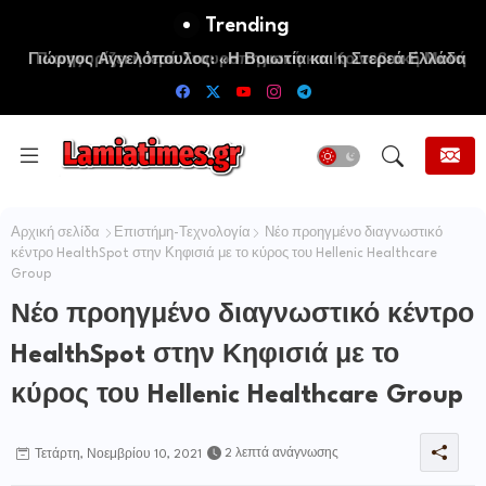
Trending
Πανηγυρίζει η Ιερά Σταυροπηγιακή και Κοινοβιακή Μονή
Μεταμορφώσεως του Σωτήρος Καμενων Βουρλων (Μονή
Αγιάς ή Καρυάς)
Αρχική σελίδα
Επιστήμη-Τεχνολογία
Νέο προηγμένο διαγνωστικό
κέντρο HealthSpot στην Κηφισιά με το κύρος του Hellenic Healthcare
Group
Νέο προηγμένο διαγνωστικό κέντρο
HealthSpot στην Κηφισιά με το
κύρος του Hellenic Healthcare Group
2 λεπτά ανάγνωσης
Τετάρτη, Νοεμβρίου 10, 2021