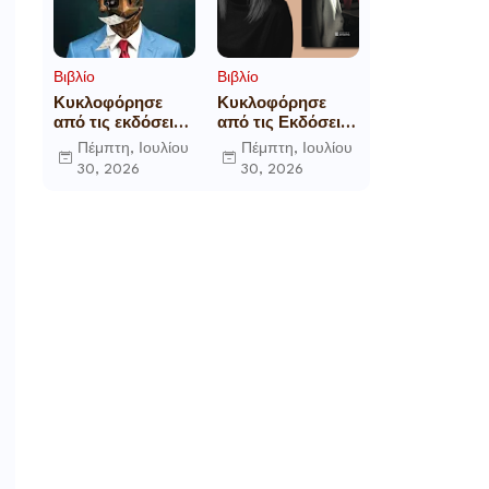
Βιβλίο
Βιβλίο
Κυκλοφόρησε
Κυκλοφόρησε
από τις εκδόσεις
από τις Εκδόσεις
Gema το
Επίμετρο το
Πέμπτη, Ιουλίου
Πέμπτη, Ιουλίου
μυθιστόρημα του
αστυνομικό
30, 2026
30, 2026
γνωστού
μυθιστόρημα της
δημοσιογράφου
Κατερίνας
Γεώργιου Θ.
Πανούση Οι ρόλοι
Συριόπουλου El
Funcionario -
Ελεγεία στην
Ευρωκρατία των
Βρυξελλών.