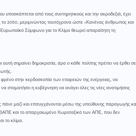
 υποσκάπτεται από τους συντηρητικούς και την ακροδεξιά, έχει
ως το 2050, μεριμνώντας ταυτόχρονα ώστε «Κανένας άνθρωπος και
ο Ευρωπαϊκό Σύμφωνο για το Κλίμα θεωρεί απαραίτητη τη
ι αυτή σημαίνει δημοκρατία, άρα ο κάθε πολίτης πρέπει να έρθει σε
λωτής.
ι φρένο στην κερδοσκοπία των εταιρειών της ενέργειας, να
 να σταματήσει η κυβέρνηση να ανάγει όλες τις νέες ανατιμήσεις
ος πάνε μαζί και επιτυγχάνονται μέσω της υπεύθυνης παραγωγής κα
 βΑΠΕ και το απαρχαιωμένο Χωροταξικό των ΑΠΕ, που δεν
ι το κλίμα.