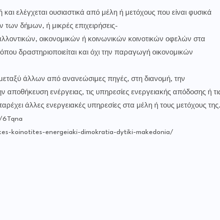
ή και ελέγχεται ουσιαστικά από μέλη ή μετόχους που είναι φυσικά
των δήμων, ή μικρές επιχειρήσεις-
αλλοντικών, οικονομικών ή κοινωνικών κοινοτικών οφελών στα
ς όπου δραστηριοποιείται και όχι την παραγωγή οικονομικών
 μεταξύ άλλων από ανανεώσιμες πηγές, στη διανομή, την
ν αποθήκευση ενέργειας, τις υπηρεσίες ενεργειακής απόδοσης ή τι
ρέχει άλλες ενεργειακές υπηρεσίες στα μέλη ή τους μετόχους της
y/6Tqna
es-koinotites-energeiaki-dimokratia-dytiki-makedonia/