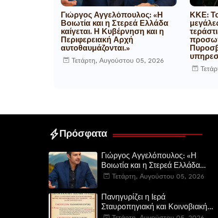
Γιώργος Αγγελόπουλος: «Η
ΚΚΕ: Τ
Βοιωτία και η Στερεά Ελλάδα
μεγάλες
καίγεται. Η Κυβέρνηση και η
τεράστι
Περιφερειακή Αρχή
προσωπ
αυτοθαυμάζονται.»
Πυροσβε
υπηρεσ
Τετάρτη, Αυγούστου 05, 2026
Τετάρ
Πρόσφατα
Γιώργος Αγγελόπουλος: «Η
Βοιωτία και η Στερεά Ελλάδα
καίγεται. Η Κυβέρνηση και η
Τετάρτη, Αυγούστου 05, 2026
Περιφερειακή Αρχή
αυτοθαυμάζονται.»
Πανηγυρίζει η Ιερά
Σταυροπηγιακή και Κοινοβιακή
Μονή Μεταμορφώσεως του