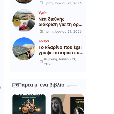
αποξήλωση των
Τρίτη, Ιουνίου 23, 2026
ενεργειακών
υποδομών της
Υγεία
χώρας
Νέα διεθνής
διάκριση για τη δρ
Θάλεια
Τρίτη, Ιουνίου 23, 2026
Πετροπούλου,
Διευθύντρια
Άρθρα
Xειρουργό του
Το κλαρίνο που έχει
Metropolitan
γράψει ιστορία στα
General
χωριά της Ρούμελης
Κυριακή, Ιουνίου 21,
2026
Παρέα μ' ένα βιβλίο
ι