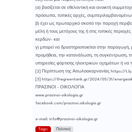
(α) βασίζεται σε εθελοντική και ανοικτή συμμετοχ
πρόσωπα, τοπικές αρχές, συμπεριλαμβανομένων 
β) έχει ως πρωταρχικό σκοπό την παροχή περιβ
μέλη ή τους μετόχους της ή στις τοπικές περιοχέ
κερδών- και
γ) μπορεί να δραστηριοποιείται στην παραγωγή,
προμήθεια, την κατανάλωση, τη συγκέντρωση, τη
υπηρεσίες φόρτισης ηλεκτρικών οχημάτων ή να πα
[2] Περίπτωση της Αιτωλοακαρνανίας https://t.l
[3] https://thegreentank.gr/2024/05/31/energeiak
ΠΡΑΣΙΝΟΙ - ΟΙΚΟΛΟΓΙΑ
www.prasinoi-oikologia.gr
facebook.com/prasinoi.oikologia.gr
e-mail: info@prasinoi-oikologia.gr
Tags:
Πολιτική