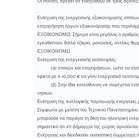
Οι πολίτες πρέπει να ενισχυθούν σε τρεις άξονες:
Ενίσχυση της ενεργειακής εξοικονόμησης σπιτι
επιχορήγηση έργων εξοικονόμησης που περιλαμβ
ΕΞΟΙΚΟΝΟΜΩ. Σήμερα είναι μεγάλος ο αριθμός τ
εγκαθιστούν διπλά τζάμια, μονώσεις, αντλίες θερ
ΕΞΟΙΚΟΝΟΜΩ.
Ενίσχυση της ενεργειακής αυτονομίας:
(α) σπιτιών και επιχειρήσεων, ώστε να είναι
εφικτό με 5-10.000 € να γίνει ενεργειακά αυτόνομ
(β) Στην ίδια κατεύθυνση να παρέχεται ενίσχυ
νησιών.
Ενίσχυση της συλλογικής παραγωγής ενέργειας μ
Σύμφωνα με μελέτη του Τεχνικού Πανεπιστημίου 
μπορούσε να παράγει τη δική του ηλεκτρική ενέργε
σημαντικό ότι 45 Δήμαρχοι της χώρας αρνούντα
Ενέργειας και διεκδικούν ουσιαστική συμμετοχή