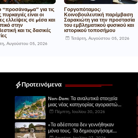
ο “προσάναµµα” για τις
Γοργοπόταμος:
 πυρκαγιές είναι οι
Κοινοβουλευτική παρέμβαση
ες ελλείψεις σε µέσα και
Σαρακιώτη για την προστασία
ικό στην
του εμβληματικού φυσικού και
στική και τις δασικές
ιστορικού τοποσήμου
ίες
Τετάρτη, Αυγούστου 05, 2026
τη, Αυγούστου 05, 2026
Προτεινόμενα
Non-Dom: Τα αναλυτικά στοιχεία
μιας νέας κατηγορίας αγοραστών
στην ελληνική αγορά πολυτελών
Πέμπτη, Ιουλίου 30, 2026
κατοικιών
«Τα αδέσποτα δεν γεννήθηκαν
μόνα τους. Τα δημιουργήσαμε
εμείς.»