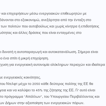
ών και επιχειρήσεων μέσω ενεργειακών επιθεωρητών με
άνονται στο εξοικονομώ, ανεξάρτητα από την ένταξη στο
ων πολιτών που αυτοβούλως και χωρίς κίνητρα ή επιδοτήσεις
μότητας και άλλες δράσεις που είναι ενταγμένες στο
 δυνατή η αυτοπαραγωγή και αυτοκατανάλωση. Σήμερα είναι
ο ένα σπίτι ή μικρή επιχείρηση.
ση για ενεργειακή αυτονομία ολόκληρων περιοχών και ιδιαίτερα
ε ενεργειακές κοινότητες.
του Ντελφτ μέχρι το 2050 κάθε δεύτερος πολίτης της ΕΕ θα
ια και να καλύψει το 45% της ζήτησης της ΕΕ. Γι’ αυτό είναι
ι το πρόγραμμα "Απόλλων", του Υπουργείου Περιβάλλοντος και
 των Δήμων στην αξιοποίηση των ενεργειακών πόρων.