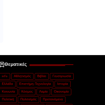
Θεματικές
info
Αθλητισμός
Βιβλίο
Γευσιγνωσία
Ελλάδα
Επιστήμη-Τεχνολογία
Ιστορία
Κοινωνία
Κόσμος
Λαμία
Οικονομία
Πολιτική
Πολιτισμός
Προτεινόμενα