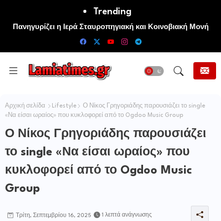
Trending
Πανηγυρίζει η Ιερά Σταυροπηγιακή και Κοινοβιακή Μονή
Μεταμορφώσεως του Σωτήρος Καμενων Βουρλων (Μονή
Αγιάς ή Καρυάς)
Αρχική σελίδα
Lifestyle
Ο Νίκος Γρηγοριάδης παρουσιάζει το single
«Να είσαι ωραίος» που κυκλοφορεί από το Ogdoo Music Group
Ο Νίκος Γρηγοριάδης παρουσιάζει
το single «Να είσαι ωραίος» που
κυκλοφορεί από το Ogdoo Music
Group
1 λεπτά ανάγνωσης
Τρίτη, Σεπτεμβρίου 16, 2025