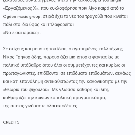
ξεκάθαρες συντεταγμένες. Μετά την κυκλοφορία του single
«Εργαζόμενος Χ», που κυκλοφόρησε πριν λίγο καιρό από το
Ogdoo music group, σειρά έχει το νέο του τραγούδι που κινείται
πάλι στο ίδιο ύφος και τιτλοφορείται
«Να είσαι ωραίος».
Σε στίχους και μουσική του ίδιου, ο αγαπημένος καλλιτέχνης
Νίκος Γρηγοριάδης, παρουσιάζει μια ιστορία φαντασίας με
πολιτικό υπόβαθρο όπου όλοι οι συμμετέχοντες και κυρίως οι
πρωταγωνιστές, επιδίδονται σε επιδόματα επιδομάτων, αενάως
και κατ’ επανάληψη αντικαθιστώντας την κανονικότητα με την
«θεωρία του ψίχουλου». Με γλώσσα καθαρή και λιτή,
καθρεφτίζει την κοινωνικοπολιτική πραγματικότητα,
της οποίας γινόμαστε όλοι αποδέκτες.
CREDITS