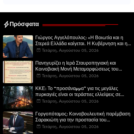
δημοσιογράφου Γεώργιου Θ.
Κατερίνας Πανούση Οι ρόλοι
Συριόπουλου El Funcionario -
Ελεγεία στην Ευρωκρατία
των Βρυξελλών.
Πρόσφατα
Γιώργος Αγγελόπουλος: «Η Βοιωτία και η
Στερεά Ελλάδα καίγεται. Η Κυβέρνηση και η
Περιφερειακή Αρχή αυτοθαυμάζονται.»
Τετάρτη, Αυγούστου 05, 2026
Πανηγυρίζει η Ιερά Σταυροπηγιακή και
Κοινοβιακή Μονή Μεταμορφώσεως του
Σωτήρος Καμενων Βουρλων (Μονή Αγιάς ή
Τετάρτη, Αυγούστου 05, 2026
Καρυάς)
ΚΚΕ: Το “προσάναµµα” για τις μεγάλες
πυρκαγιές είναι οι τεράστιες ελλείψεις σε
µέσα και προσωπικό στην Πυροσβεστική και
Τετάρτη, Αυγούστου 05, 2026
τις δασικές υπηρεσίες
Γοργοπόταμος: Κοινοβουλευτική παρέμβαση
Σαρακιώτη για την προστασία του
εμβληματικού φυσικού και ιστορικού
Τετάρτη, Αυγούστου 05, 2026
τοποσήμου