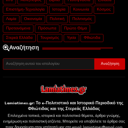
info
Αθλητισμός
Βιβλίο
Γευσιγνωσία
Ελλάδα
Επιστήμη-Τεχνολογία
Ιστορία
Κοινωνία
Κόσμος
Λαμία
Οικονομία
Πολιτική
Πολιτισμός
Προτεινόμενα
Πρόσωπα
Πρώτο Θέμα
Στερεά Ελλάδα
Τουρισμός
Υγεία
Φθιώτιδα
Αναζήτηση
Lamiatimes.gr: Το e-Πολιτιστικό και Ιστορικό Περιοδικό της
Φθιώτιδας και της Στερεάς Ελλάδας
Επιλεγμένα τοπικά, ιστορικά και πολιτιστικά θέματα, άρθρα γνώμης,
ενημέρωση και πολιτιστική ατζέντα. Μπορείτε να υποβάλετε τα άρθρα σας
προς δημοσίευση στον ιστότοπό μας στο email: lamiatimes@gmail.com