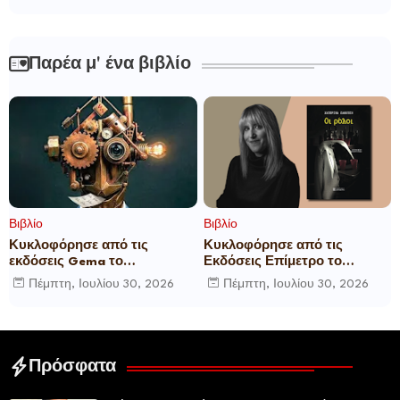
Παρέα μ' ένα βιβλίο
Βιβλίο
Βιβλίο
Κυκλοφόρησε από τις
Κυκλοφόρησε από τις
εκδόσεις Gema το
Εκδόσεις Επίμετρο το
μυθιστόρημα του γνωστού
αστυνομικό μυθιστόρημα της
Πέμπτη, Ιουλίου 30, 2026
Πέμπτη, Ιουλίου 30, 2026
δημοσιογράφου Γεώργιου Θ.
Κατερίνας Πανούση Οι ρόλοι
Συριόπουλου El Funcionario -
Ελεγεία στην Ευρωκρατία
των Βρυξελλών.
Πρόσφατα