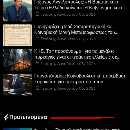
Γιώργος Αγγελόπουλος: «Η Βοιωτία και η
Στερεά Ελλάδα καίγεται. Η Κυβέρνηση και η
Περιφερειακή Αρχή αυτοθαυμάζονται.»
Τετάρτη, Αυγούστου 05, 2026
Πανηγυρίζει η Ιερά Σταυροπηγιακή και
Κοινοβιακή Μονή Μεταμορφώσεως του
Σωτήρος Καμενων Βουρλων (Μονή Αγιάς ή
Τετάρτη, Αυγούστου 05, 2026
Καρυάς)
ΚΚΕ: Το “προσάναµµα” για τις μεγάλες
πυρκαγιές είναι οι τεράστιες ελλείψεις σε
µέσα και προσωπικό στην Πυροσβεστική και
Τετάρτη, Αυγούστου 05, 2026
τις δασικές υπηρεσίες
Γοργοπόταμος: Κοινοβουλευτική παρέμβαση
Σαρακιώτη για την προστασία του
εμβληματικού φυσικού και ιστορικού
Τετάρτη, Αυγούστου 05, 2026
τοποσήμου
Προτεινόμενα