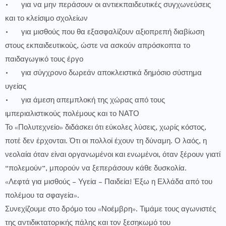
•
για να μην περάσουν οι αντιεκπαιδευτικές συγχωνεύσεις
και το κλείσιμο σχολείων
•
για μισθούς που θα εξασφαλίζουν αξιοπρεπή διαβίωση
στους εκπαιδευτικούς, ώστε να ασκούν απρόσκοπτα το
παιδαγωγικό τους έργο
•
για σύγχρονο δωρεάν αποκλειστικά δημόσιο σύστημα
υγείας
•
για άμεση απεμπλοκή της χώρας από τους
ιμπεριαλιστικούς πολέμους και το ΝΑΤΟ
Το «Πολυτεχνείο» διδάσκει ότι εύκολες λύσεις, χωρίς κόστος,
ποτέ δεν έρχονται. Ότι οι πολλοί έχουν τη δύναμη. Ο λαός, η
νεολαία όταν είναι οργανωμένοι και ενωμένοι, όταν ξέρουν γιατί
“πολεμούν”, μπορούν να ξεπεράσουν κάθε δυσκολία.
«Λεφτά για μισθούς – Υγεία – Παιδεία! Έξω η Ελλάδα από του
πολέμου τα σφαγεία».
Συνεχίζουμε στο δρόμο του «Νοέμβρη». Τιμάμε τους αγωνιστές
της αντιδικτατορικής πάλης και τον ξεσηκωμό του