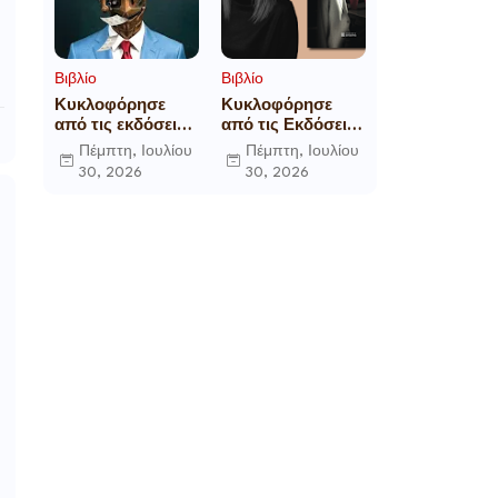
Βιβλίο
Βιβλίο
Κυκλοφόρησε
Κυκλοφόρησε
από τις εκδόσεις
από τις Εκδόσεις
Gema το
Επίμετρο το
Πέμπτη, Ιουλίου
Πέμπτη, Ιουλίου
μυθιστόρημα του
αστυνομικό
30, 2026
30, 2026
γνωστού
μυθιστόρημα της
δημοσιογράφου
Κατερίνας
Γεώργιου Θ.
Πανούση Οι ρόλοι
Συριόπουλου El
Funcionario -
Ελεγεία στην
Ευρωκρατία των
Βρυξελλών.