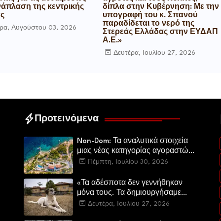
νάπλαση της κεντρικής
δίπλα στην Κυβέρνηση: Με την
ας
υπογραφή του κ. Σπανού
παραδίδεται το νερό της
ρα, Αυγούστου 03, 2026
Στερεάς Ελλάδας στην ΕΥΔΑΠ
Α.Ε.»
Δευτέρα, Ιουλίου 27, 2026
Προτεινόμενα
Non-Dom: Τα αναλυτικά στοιχεία
μιας νέας κατηγορίας αγοραστών
στην ελληνική αγορά πολυτελών
Πέμπτη, Ιουλίου 30, 2026
κατοικιών
«Τα αδέσποτα δεν γεννήθηκαν
μόνα τους. Τα δημιουργήσαμε
εμείς.»
Δευτέρα, Ιουλίου 27, 2026