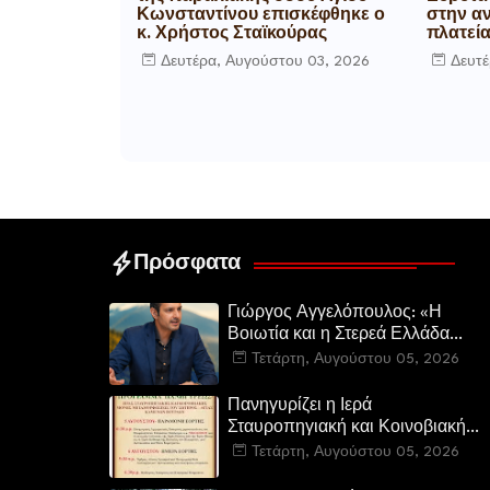
Κωνσταντίνου επισκέφθηκε ο
στην α
κ. Χρήστος Σταϊκούρας
πλατεί
Δευτέρα, Αυγούστου 03, 2026
Δευτέ
Πρόσφατα
Γιώργος Αγγελόπουλος: «Η
Βοιωτία και η Στερεά Ελλάδα
καίγεται. Η Κυβέρνηση και η
Τετάρτη, Αυγούστου 05, 2026
Περιφερειακή Αρχή
αυτοθαυμάζονται.»
Πανηγυρίζει η Ιερά
Σταυροπηγιακή και Κοινοβιακή
Μονή Μεταμορφώσεως του
Τετάρτη, Αυγούστου 05, 2026
Σωτήρος Καμενων Βουρλων