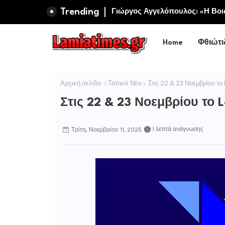
Trending
Πανηγυρίζει η Ιερά Σταυροπηγ
Γιώργος Αγγελόπουλος: «Η Βοι
Σωτήρος Καμενων Βουρλων (Μο
Περιφερειακή Αρχή αυτοθαυμά
Home
Φθιώτι
Αρχική σελίδα
Τοπικά Νέα
Στις 22 & 23 Νοεμβρίου το
Στις 22 & 23 Νοεμβρίου το 
1 λεπτά ανάγνωσης
Τρίτη, Νοεμβρίου 11, 2025