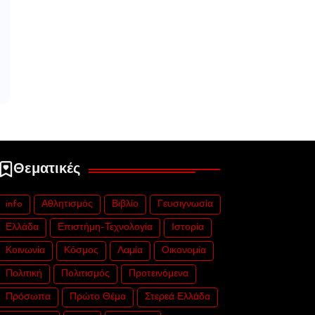
Θεματικές
info
Αθλητισμός
Βιβλίο
Γευσιγνωσία
Ελλάδα
Επιστήμη-Τεχνολογία
Ιστορία
Κοινωνία
Κόσμος
Λαμία
Οικονομία
Πολιτική
Πολιτισμός
Προτεινόμενα
Πρόσωπα
Πρώτο Θέμα
Στερεά Ελλάδα