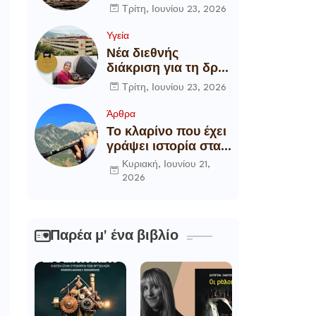
αποξήλωση των
Τρίτη, Ιουνίου 23, 2026
ενεργειακών
υποδομών της
Υγεία
χώρας
Νέα διεθνής
διάκριση για τη δρ
Θάλεια
Τρίτη, Ιουνίου 23, 2026
Πετροπούλου,
Διευθύντρια
Άρθρα
Xειρουργό του
Το κλαρίνο που έχει
Metropolitan
γράψει ιστορία στα
General
χωριά της Ρούμελης
Κυριακή, Ιουνίου 21,
2026
Παρέα μ' ένα βιβλίο