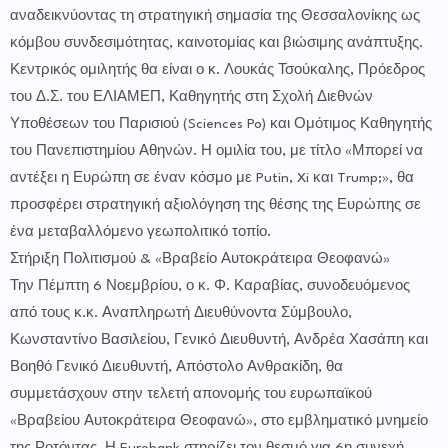
αναδεικνύοντας τη στρατηγική σημασία της Θεσσαλονίκης ως
κόμβου συνδεσιμότητας, καινοτομίας και βιώσιμης ανάπτυξης.
Κεντρικός ομιλητής θα είναι ο κ. Λουκάς Τσούκαλης, Πρόεδρος
του Δ.Σ. του ΕΛΙΑΜΕΠ, Καθηγητής στη Σχολή Διεθνών
Υποθέσεων του Παρισιού (Sciences Po) και Ομότιμος Καθηγητής
του Πανεπιστημίου Αθηνών. Η ομιλία του, με τίτλο «Μπορεί να
αντέξει η Ευρώπη σε έναν κόσμο με Putin, Xi και Trump;», θα
προσφέρει στρατηγική αξιολόγηση της θέσης της Ευρώπης σε
ένα μεταβαλλόμενο γεωπολιτικό τοπίο.
Στήριξη Πολιτισμού & «Βραβείο Αυτοκράτειρα Θεοφανώ»
Την Πέμπτη 6 Νοεμβρίου, ο κ. Φ. Καραβίας, συνοδευόμενος
από τους κ.κ. Αναπληρωτή Διευθύνοντα Σύμβουλο,
Κωνσταντίνο Βασιλείου, Γενικό Διευθυντή, Ανδρέα Χασάπη και
Βοηθό Γενικό Διευθυντή, Απόστολο Ανθρακίδη, θα
συμμετάσχουν στην τελετή απονομής του ευρωπαϊκού
«Βραβείου Αυτοκράτειρα Θεοφανώ», στο εμβληματικό μνημείο