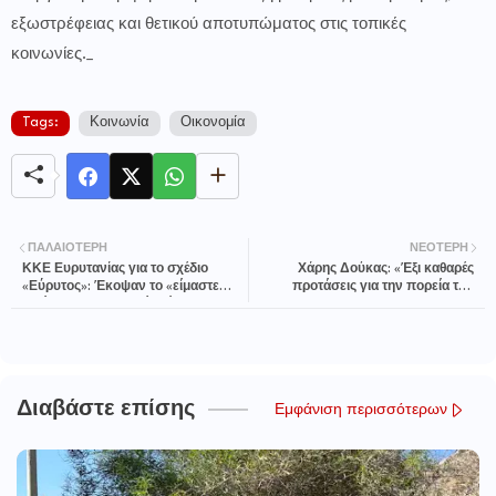
εξωστρέφειας και θετικού αποτυπώματος στις τοπικές
κοινωνίες._
Tags:
Κοινωνία
Οικονομία
ΠΑΛΑΙΌΤΕΡΗ
ΝΕΌΤΕΡΗ
ΚΚΕ Ευρυτανίας για το σχέδιο
Χάρης Δούκας: «Έξι καθαρές
«Εύρυτος»: Έκοψαν το «είμαστε
προτάσεις για την πορεία του
αντίθετοι» στο τελικό κείμενο του
ΠΑΣΟΚ»
ψηφίσματος του Δήμου
Καρπενησίου
Διαβάστε επίσης
Εμφάνιση περισσότερων