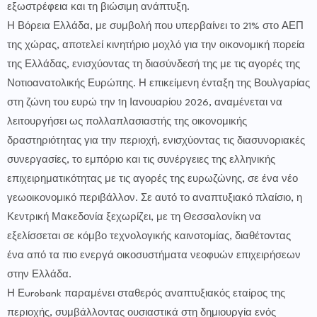
εξωστρέφεια και τη βιώσιμη ανάπτυξη.
Η Βόρεια Ελλάδα, με συμβολή που υπερβαίνει το 21% στο ΑΕΠ
της χώρας, αποτελεί κινητήριο μοχλό για την οικονομική πορεία
της Ελλάδας, ενισχύοντας τη διασύνδεσή της με τις αγορές της
Νοτιοανατολικής Ευρώπης. Η επικείμενη ένταξη της Βουλγαρίας
στη ζώνη του ευρώ την 1η Ιανουαρίου 2026, αναμένεται να
λειτουργήσει ως πολλαπλασιαστής της οικονομικής
δραστηριότητας για την περιοχή, ενισχύοντας τις διασυνοριακές
συνεργασίες, το εμπόριο και τις συνέργειες της ελληνικής
επιχειρηματικότητας με τις αγορές της ευρωζώνης, σε ένα νέο
γεωοικονομικό περιβάλλον. Σε αυτό το αναπτυξιακό πλαίσιο, η
Κεντρική Μακεδονία ξεχωρίζει, με τη Θεσσαλονίκη να
εξελίσσεται σε κόμβο τεχνολογικής καινοτομίας, διαθέτοντας
ένα από τα πιο ενεργά οικοσυστήματα νεοφυών επιχειρήσεων
στην Ελλάδα.
Η Εurobank παραμένει σταθερός αναπτυξιακός εταίρος της
περιοχής, συμβάλλοντας ουσιαστικά στη δημιουργία ενός