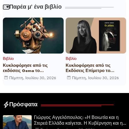
Παρέα μ' ένα βιβλίο
Βιβλίο
Βιβλίο
Κυκλοφόρησε από τις
Κυκλοφόρησε από τις
εκδόσεις Gema το
Εκδόσεις Επίμετρο το
μυθιστόρημα του γνωστού
αστυνομικό μυθιστόρημα της
Πέμπτη, Ιουλίου 30, 2026
Πέμπτη, Ιουλίου 30, 2026
δημοσιογράφου Γεώργιου Θ.
Κατερίνας Πανούση Οι ρόλοι
Συριόπουλου El Funcionario -
Ελεγεία στην Ευρωκρατία
των Βρυξελλών.
Πρόσφατα
Γιώργος Αγγελόπουλος: «Η Βοιωτία και η
Στερεά Ελλάδα καίγεται. Η Κυβέρνηση και η