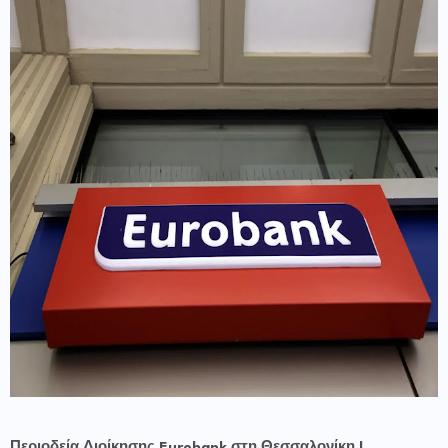
Περιοδεία Διοίκησης Eurobank στη Θεσσαλονίκη |