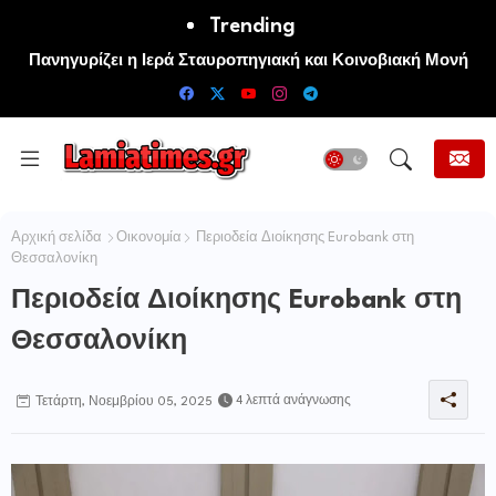
Trending
ΚΚΕ: Το “προσάναµµα” για τις μεγάλες πυρκαγιές είναι οι
τεράστιες ελλείψεις σε µέσα και προσωπικό στην
Πυροσβεστική και τις δασικές υπηρεσίες
Αρχική σελίδα
Οικονομία
Περιοδεία Διοίκησης Eurobank στη
Θεσσαλονίκη
Περιοδεία Διοίκησης Eurobank στη
Θεσσαλονίκη
4 λεπτά ανάγνωσης
Τετάρτη, Νοεμβρίου 05, 2025