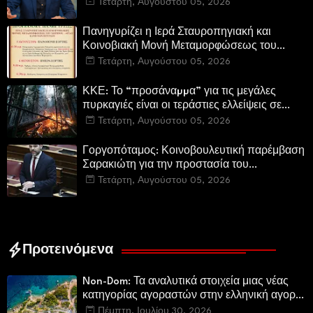
Περιφερειακή Αρχή αυτοθαυμάζονται.»
Τετάρτη, Αυγούστου 05, 2026
Πανηγυρίζει η Ιερά Σταυροπηγιακή και
Κοινοβιακή Μονή Μεταμορφώσεως του
Σωτήρος Καμενων Βουρλων (Μονή Αγιάς ή
Τετάρτη, Αυγούστου 05, 2026
Καρυάς)
ΚΚΕ: Το “προσάναµµα” για τις μεγάλες
πυρκαγιές είναι οι τεράστιες ελλείψεις σε
µέσα και προσωπικό στην Πυροσβεστική και
Τετάρτη, Αυγούστου 05, 2026
τις δασικές υπηρεσίες
Γοργοπόταμος: Κοινοβουλευτική παρέμβαση
Σαρακιώτη για την προστασία του
εμβληματικού φυσικού και ιστορικού
Τετάρτη, Αυγούστου 05, 2026
τοποσήμου
Προτεινόμενα
Non-Dom: Τα αναλυτικά στοιχεία μιας νέας
κατηγορίας αγοραστών στην ελληνική αγορά
πολυτελών κατοικιών
Πέμπτη, Ιουλίου 30, 2026