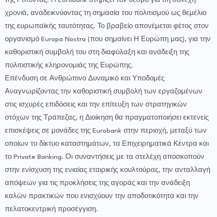
της Ροτόντας. Η Eurobank στηρίζει τον θεσμό για 6η συνεχή
χρονιά, αναδεικνύοντας τη σημασία του πολιτισμού ως θεμέλιο
της ευρωπαϊκής ταυτότητας. Το βραβείο απονέμεται φέτος στον
οργανισμό Europa Nostra (που σημαίνει Η Ευρώπη μας), για την
καθοριστική συμβολή του στη διαφύλαξη και ανάδειξη της
πολιτιστικής κληρονομιάς της Ευρώπης.
Επένδυση σε Ανθρώπινο Δυναμικό και Υποδομές
Αναγνωρίζοντας την καθοριστική συμβολή των εργαζομένων
στις ισχυρές επιδόσεις και την επίτευξη των στρατηγικών
στόχων της Τράπεζας, η Διοίκηση θα πραγματοποιήσει εκτενείς
επισκέψεις σε μονάδες της Eurobank στην περιοχή, μεταξύ των
οποίων το δίκτυο καταστημάτων, τα Επιχειρηματικά Κέντρα και
το Private Banking. Οι συναντήσεις με τα στελέχη αποσκοπούν
στην ενίσχυση της ενιαίας εταιρικής κουλτούρας, την ανταλλαγή
απόψεων για τις προκλήσεις της αγοράς και την ανάδειξη
καλών πρακτικών που ενισχύουν την αποδοτικότητα και την
πελατοκεντρική προσέγγιση.