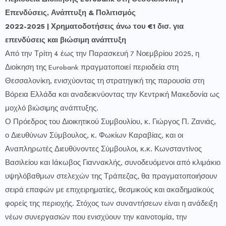
Επενδύσεις, Ανάπτυξη & Πολιτισμός
2022-2025 | Χρηματοδοτήσεις άνω του €1 δισ. για
επενδύσεις και βιώσιμη ανάπτυξη
Από την Τρίτη 4 έως την Παρασκευή 7 Νοεμβρίου 2025, η
Διοίκηση της Eurobank πραγματοποιεί περιοδεία στη
Θεσσαλονίκη, ενισχύοντας τη στρατηγική της παρουσία στη
Βόρεια Ελλάδα και αναδεικνύοντας την Κεντρική Μακεδονία ως
μοχλό βιώσιμης ανάπτυξης.
Ο Πρόεδρος του Διοικητικού Συμβουλίου, κ. Γιώργος Π. Ζανιάς,
ο Διευθύνων Σύμβουλος, κ. Φωκίων Καραβίας, και οι
Αναπληρωτές Διευθύνοντες Σύμβουλοι, κ.κ. Κωνσταντίνος
Βασιλείου και Ιάκωβος Γιαννακλής, συνοδευόμενοι από κλιμάκιο
υψηλόβαθμων στελεχών της Τράπεζας, θα πραγματοποιήσουν
σειρά επαφών με επιχειρηματίες, θεσμικούς και ακαδημαϊκούς
φορείς της περιοχής. Στόχος των συναντήσεων είναι η ανάδειξη
νέων συνεργασιών που ενισχύουν την καινοτομία, την