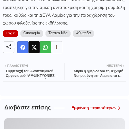
κινδύνων και τον κ. Β. Μπιλικαϊδη, εππικεφαλής συναλλακτικής
τραπεζικής για την άμεση ανταπόκριση και τη χρήσιμη συμβολή
τους, καθώς και τη ΔΕΥΑ Λαμίας για την παραχώρηση του
χώρου φιλοξενίας της εκδήλωσης.
Tags:
Οικονομία
Τοπικά Νέα
Φθιώτιδα
ΠΑΛΑΙΌΤΕΡΗ
ΝΕΌΤΕΡΗ
Συμμετοχή του Αναπτυξιακού
Αύριο η ημερίδα για τη Τεχνητή
Οργανισμού "ΑΜΦΙΚΤΥΟΝΙΕΣ
Νοημοσύνη στη Λαμία υπό την
Α.Ε." στην 7η Διακρατική
αιγίδα του Επιμελητηρίου
Συνάντηση του δικτύου
Φθιώτιδας
Cities@Heart στο Παρίσι
Διαβάστε επίσης
Εμφάνιση περισσότερων