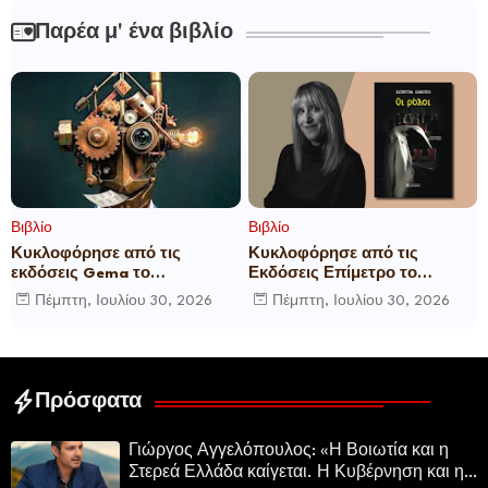
Παρέα μ' ένα βιβλίο
Βιβλίο
Βιβλίο
Κυκλοφόρησε από τις
Κυκλοφόρησε από τις
εκδόσεις Gema το
Εκδόσεις Επίμετρο το
μυθιστόρημα του γνωστού
αστυνομικό μυθιστόρημα της
Πέμπτη, Ιουλίου 30, 2026
Πέμπτη, Ιουλίου 30, 2026
δημοσιογράφου Γεώργιου Θ.
Κατερίνας Πανούση Οι ρόλοι
Συριόπουλου El Funcionario -
Ελεγεία στην Ευρωκρατία
των Βρυξελλών.
Πρόσφατα
Γιώργος Αγγελόπουλος: «Η Βοιωτία και η
Στερεά Ελλάδα καίγεται. Η Κυβέρνηση και η