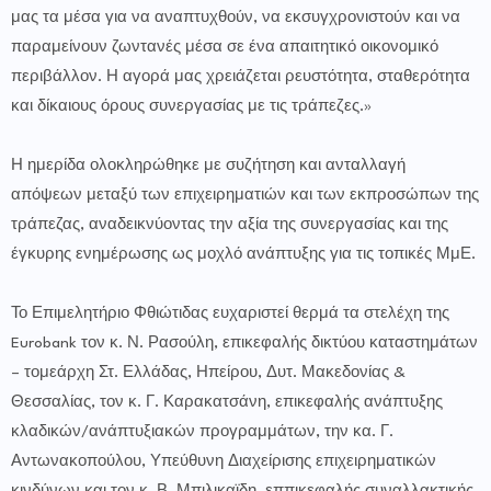
μας τα μέσα για να αναπτυχθούν, να εκσυγχρονιστούν και να
παραμείνουν ζωντανές μέσα σε ένα απαιτητικό οικονομικό
περιβάλλον. Η αγορά μας χρειάζεται ρευστότητα, σταθερότητα
και δίκαιους όρους συνεργασίας με τις τράπεζες.»
Η ημερίδα ολοκληρώθηκε με συζήτηση και ανταλλαγή
απόψεων μεταξύ των επιχειρηματιών και των εκπροσώπων της
τράπεζας, αναδεικνύοντας την αξία της συνεργασίας και της
έγκυρης ενημέρωσης ως μοχλό ανάπτυξης για τις τοπικές ΜμΕ.
Το Επιμελητήριο Φθιώτιδας ευχαριστεί θερμά τα στελέχη της
Eurobank τον κ. Ν. Ρασούλη, επικεφαλής δικτύου καταστημάτων
– τομεάρχη Στ. Ελλάδας, Ηπείρου, Δυτ. Μακεδονίας &
Θεσσαλίας, τον κ. Γ. Καρακατσάνη, επικεφαλής ανάπτυξης
κλαδικών/ανάπτυξιακών προγραμμάτων, την κα. Γ.
Αντωνακοπούλου, Υπεύθυνη Διαχείρισης επιχειρηματικών