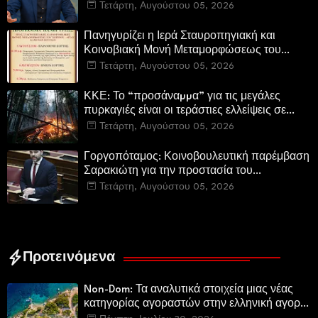
Περιφερειακή Αρχή αυτοθαυμάζονται.»
Τετάρτη, Αυγούστου 05, 2026
Πανηγυρίζει η Ιερά Σταυροπηγιακή και
Κοινοβιακή Μονή Μεταμορφώσεως του
Σωτήρος Καμενων Βουρλων (Μονή Αγιάς ή
Τετάρτη, Αυγούστου 05, 2026
Καρυάς)
ΚΚΕ: Το “προσάναµµα” για τις μεγάλες
πυρκαγιές είναι οι τεράστιες ελλείψεις σε
µέσα και προσωπικό στην Πυροσβεστική και
Τετάρτη, Αυγούστου 05, 2026
τις δασικές υπηρεσίες
Γοργοπόταμος: Κοινοβουλευτική παρέμβαση
Σαρακιώτη για την προστασία του
εμβληματικού φυσικού και ιστορικού
Τετάρτη, Αυγούστου 05, 2026
τοποσήμου
Προτεινόμενα
Non-Dom: Τα αναλυτικά στοιχεία μιας νέας
κατηγορίας αγοραστών στην ελληνική αγορά