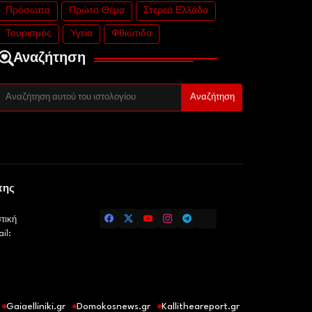
Πρόσωπα
Πρώτο Θέμα
Στερεά Ελλάδα
Τουρισμός
Υγεία
Φθιώτιδα
Αναζήτηση
της
τική
il:
Gaiaelliniki.gr
Domokosnews.gr
Kallitheareport.gr