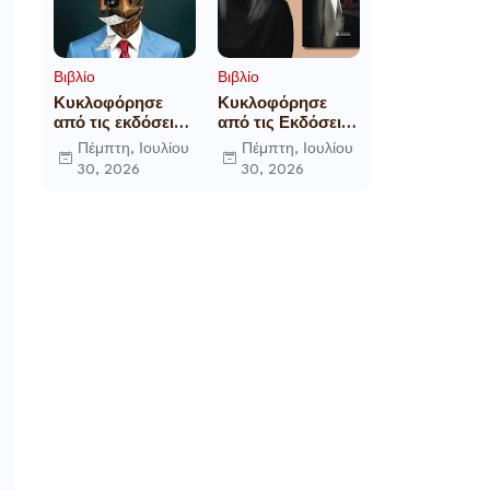
Βιβλίο
Βιβλίο
Κυκλοφόρησε
Κυκλοφόρησε
από τις εκδόσεις
από τις Εκδόσεις
Gema το
Επίμετρο το
Πέμπτη, Ιουλίου
Πέμπτη, Ιουλίου
μυθιστόρημα του
αστυνομικό
30, 2026
30, 2026
γνωστού
μυθιστόρημα της
δημοσιογράφου
Κατερίνας
Γεώργιου Θ.
Πανούση Οι ρόλοι
Συριόπουλου El
Funcionario -
Ελεγεία στην
Ευρωκρατία των
Βρυξελλών.