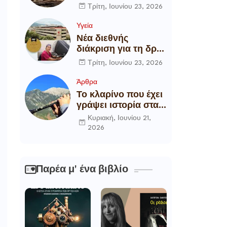
αποξήλωση των
Τρίτη, Ιουνίου 23, 2026
ενεργειακών
υποδομών της
Υγεία
χώρας
Νέα διεθνής
διάκριση για τη δρ
Θάλεια
Τρίτη, Ιουνίου 23, 2026
Πετροπούλου,
Διευθύντρια
Άρθρα
Xειρουργό του
Το κλαρίνο που έχει
Metropolitan
γράψει ιστορία στα
General
χωριά της Ρούμελης
Κυριακή, Ιουνίου 21,
ν
2026
Παρέα μ' ένα βιβλίο