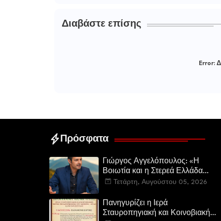
Διαβάστε επίσης
Error:
Δ
Πρόσφατα
Γιώργος Αγγελόπουλος: «Η
Βοιωτία και η Στερεά Ελλάδα
καίγεται. Η Κυβέρνηση και η
Τετάρτη, Αυγούστου 05, 2026
Περιφερειακή Αρχή
αυτοθαυμάζονται.»
Πανηγυρίζει η Ιερά
Σταυροπηγιακή και Κοινοβιακή