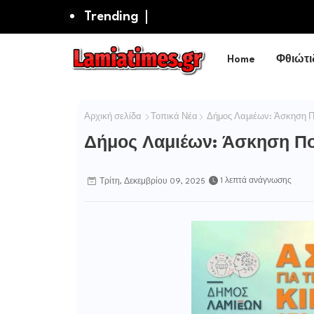
Trending
Home
Φθιώτι
Αρχική σελίδα
Τοπικά Νέα
Δήμος Λαμιέων: Άσκηση Π
Δήμος Λαμιέων: Άσκηση Πο
1 λεπτά ανάγνωσης
Τρίτη, Δεκεμβρίου 09, 2025