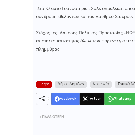
·Στο Κλειστό Γυμναστήριο «Χαλκιοπούλειο», όπου
συνδρομή εθελοντών και του Ερυθρού Σταυρού.
Στόχος της Άσκησης Πολιτικής Προστασίας «ΝΩΕ 2
αποτελεσματικότητας όλων των φορέων για την π
πλημμύρας.
Tags:
Δήμος Λαμιέων
Κοινωνία
Τοπικά Ν
Facebook
Twitter
Whatsapp
ΠΑΛΑΙΌΤΕΡΗ