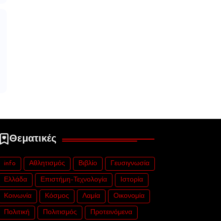
Θεματικές
info
Αθλητισμός
Βιβλίο
Γευσιγνωσία
Ελλάδα
Επιστήμη-Τεχνολογία
Ιστορία
Κοινωνία
Κόσμος
Λαμία
Οικονομία
Πολιτική
Πολιτισμός
Προτεινόμενα