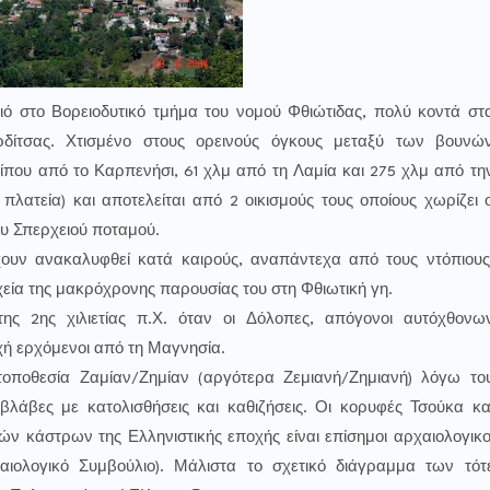
ριό στο Βορειοδυτικό τμήμα του νομού Φθιώτιδας, πολύ κοντά στ
δίτσας. Χτισμένο στους ορεινούς όγκους μεταξύ των βουνώ
που από το Καρπενήσι, 61 χλμ από τη Λαμία και 275 χλμ από τη
πλατεία) και αποτελείται από 2 οικισμούς τους οποίους χωρίζει 
υ Σπερχειού ποταμού.
ουν ανακαλυφθεί κατά καιρούς, αναπάντεχα από τους ντόπιους
εία της μακρόχρονης παρουσίας του στη Φθιωτική γη.
της 2ης χιλιετίας π.Χ. όταν οι Δόλοπες, απόγονοι αυτόχθονω
ή ερχόμενοι από τη Μαγνησία.
τοποθεσία Ζαμίαν/Ζημίαν (αργότερα Ζεμιανή/Ζημιανή) λόγω το
λάβες με κατολισθήσεις και καθιζήσεις. Οι κορυφές Τσούκα κα
ν κάστρων της Ελληνιστικής εποχής είναι επίσημοι αρχαιολογικο
ιολογικό Συμβούλιο). Μάλιστα το σχετικό διάγραμμα των τότ