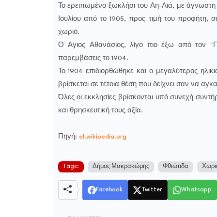
Το ερειπωμένο ξωκλήσι του Αη-Λιά, με άγνωστη 
Ιουλίου από το 1905, προς τιμή του προφήτη, 
χωριό.
Ο Αγιος Αθανάσιος, λίγο πιο έξω από τον "Π
παρεμβάσεις το 1904.
Το 1904 επιδιορθώθηκε και ο μεγαλύτερος ηλικ
βρίσκεται σε τέτοια θέση που δείχνει σαν να αγκ
Όλες οι εκκλησίες βρίσκονται υπό συνεχή συντήρ
και θρησκευτική τους αξία.
Πηγή:
el.wikipedia.org
Tags:
Δήμος Μακρακώμης
Φθιώτιδα
Χωρι
Facebook
Twitter
Whatsapp