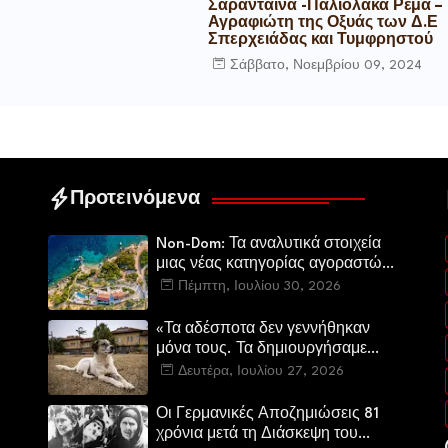
Σαράνταινα -Παλιόλακα Ρέμα –
Αγραφιώτη της Οξυάς των Δ.Ε
Σπερχειάδας και Τυμφρηστού
Σάββατο, Νοεμβρίου 09, 2024
Προτεινόμενα
Non-Dom: Τα αναλυτικά στοιχεία
μιας νέας κατηγορίας αγοραστών
στην ελληνική αγορά πολυτελών
Πέμπτη, Ιουλίου 30, 2026
κατοικιών
«Τα αδέσποτα δεν γεννήθηκαν
μόνα τους. Τα δημιουργήσαμε
εμείς.»
Δευτέρα, Ιουλίου 27, 2026
Οι Γερμανικές Αποζημιώσεις 81
χρόνια μετά τη Διάσκεψη του