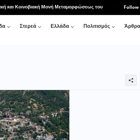
εγάλες πυρκαγιές είναι οι τεράστιες ελλείψεις σε µέσα
Follow
κή και τις δασικές υπηρεσίες
δα
Στερεά
Ελλάδα
Πολιτισμός
Άρθρ