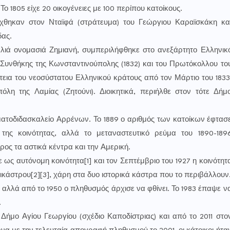
 1805 είχε 20 οικογένειες με 100 περίπου κατοίκους.
τάχθηκαν στον Νταϊφά (στράτευμα) του Γεώργιου Καραϊσκάκη κα
δας.
αλιά ονομασιά Ζημιανή, συμπεριλήφθηκε στο ανεξάρτητο Ελληνικ
 Συνθήκης της Κωνσταντινούπολης (1832) και του Πρωτόκολλου το
άτεια του νεοσύστατου Ελληνικού κράτους από τον Μάρτιο του 1833
λη της Λαμίας (Ζητούνι). Διοικητικά, περιήλθε στον τότε Δήμ
ματοδιδασκαλείο Αρρένων. Το 1889 ο αριθμός των κατοίκων έφτασ
 της κοινότητας, αλλά το μεταναστευτικό ρεύμα του 1890-189
ος τα αστικά κέντρα και την Αμερική.
 ως αυτόνομη κοινότητα[1] και τον Σεπτέμβριο του 1927 η κοινότητ
κάστρου[2][3], χάρη στα δυο ιστορικά κάστρα που το περιβάλλουν
 αλλά από το 1950 ο πληθυσμός άρχισε να φθίνει. Το 1983 έπαψε ν
.
Δήμο Αγίου Γεωργίου (σχέδιο Καποδίστριας) και από το 2011 στο