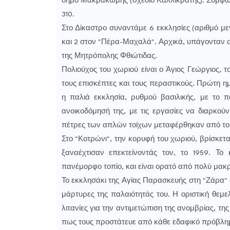
δήμο Μακρακώμης (σχέδιο Καλλικράτης). Σύμφωνα
310.
Στο Δίκαστρο συναντάμε 6 εκκλησίες (αριθμό μεγ
και 2 στον "Πέρα-Μαχαλά". Αρχικά, υπάγονταν σ
της Μητρόπολης Φθιώτιδας.
Πολιούχος του χωριού είναι ο Άγιος Γεώργιος, 
τους επισκέπτες και τους περαστικούς. Πρώτη η
η παλιά εκκλησία, ρυθμού βασιλικής, με το 
ανοικοδόμησή της, με τις εργασίες να διαρκού
πέτρες των απλών τοίχων μεταφέρθηκαν από το 
Στο "Κοτρώνι", την κορυφή του χωριού, βρίσκετα
ξαναέχτισαν επεκτείνοντάς τον, το 1959. Το
πανέμορφο τοπίο, και είναι ορατό από πολύ μακρ
Το εκκλησάκι της Αγίας Παρασκευής στη "Ζάρα" 
μάρτυρες της παλαιότητάς του. Η οριστική θεμελ
λιτανίες για την αντιμετώπιση της ανομβρίας, τ
πως τους προστάτευε από κάθε εδαφικό πρόβλημ