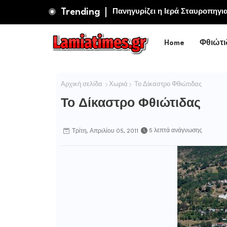
Trending
ΚΚΕ: Το “προσάναµµα” για τις μ
και προσωπικό στην Πυροσβεστι
Home
Φθιώτι
Αρχική σελίδα
Χωριά
Το Δίκαστρο Φθιώτιδας
Το Δίκαστρο Φθιώτιδας
5 λεπτά ανάγνωσης
Τρίτη, Απριλίου 05, 2011