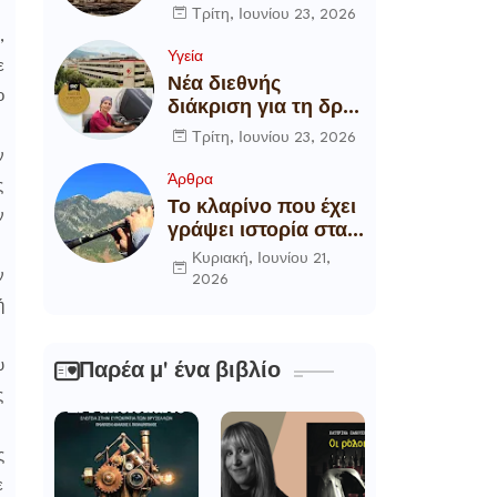
αποξήλωση των
Τρίτη, Ιουνίου 23, 2026
ενεργειακών
,
υποδομών της
Υγεία
ε
χώρας
Νέα διεθνής
ο
διάκριση για τη δρ
Θάλεια
Τρίτη, Ιουνίου 23, 2026
Πετροπούλου,
ν
Διευθύντρια
Άρθρα
ς
Xειρουργό του
Το κλαρίνο που έχει
ν
Metropolitan
γράψει ιστορία στα
General
χωριά της Ρούμελης
Κυριακή, Ιουνίου 21,
ν
2026
ή
υ
Παρέα μ' ένα βιβλίο
ς
ς
ε