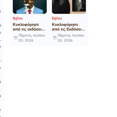
ι
Βιβλίο
Βιβλίο
Κυκλοφόρησε
Κυκλοφόρησε
ό
από τις εκδόσεις
από τις Εκδόσεις
υ
Gema το
Επίμετρο το
Πέμπτη, Ιουλίου
Πέμπτη, Ιουλίου
μυθιστόρημα του
αστυνομικό
,
30, 2026
30, 2026
γνωστού
μυθιστόρημα της
ο
δημοσιογράφου
Κατερίνας
Γεώργιου Θ.
Πανούση Οι ρόλοι
Συριόπουλου El
ε
Funcionario -
Ελεγεία στην
6
Ευρωκρατία των
Βρυξελλών.
α
.
α
ν