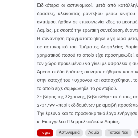
Ειδικότερα οι αστυνομικοί, μετά από κατάλλη
δράστες, κλείνοντας ραντεβού μέσω κινητού 
αντιτίμου, ήρθαν σε επικοινωνία χθες το μεση
Λαμίας, με σκοπό την ερωτική συνεύρεση, έναντ
Η συνάντηση πραγματοποιήθηκε λίγη ώρα μετά,
σε αστυνομικό του Τμήματος Ασφαλείας Λαμία
χρηματικού ποσού το οποίο είχε προσημειωθεί,
τον χώρο προκειμένου να γίνει με ασφάλεια η σ
Άμεσα οι δύο δράστες ακινητοποιήθηκαν και σ
στην κατοχή του 40χρονου και κατασχέθηκαν, το
το οποίο είχε συμφωνηθεί το ραντεβού.
Σε βάρος της 32χρονης, βεβαιώθηκε από τους α
2734/99 «περί εκδιδομένων με αμοιβή προσώπω
Την έρευνα και το προανακριτικό έργο ενήργησε
κ. Εισαγγελέα Πλημμελειοδικών Λαμίας.
Tags:
Αστυνομικά
Λαμία
Τοπικά Νέα