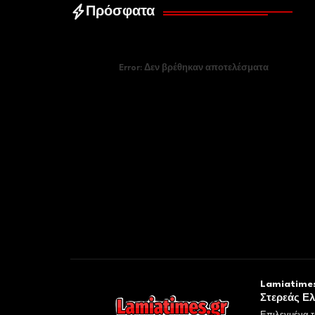
Πρόσφατα
Error:
Δεν βρέθηκαν αποτελέσματα
Lamiatimes
Στερεάς Ε