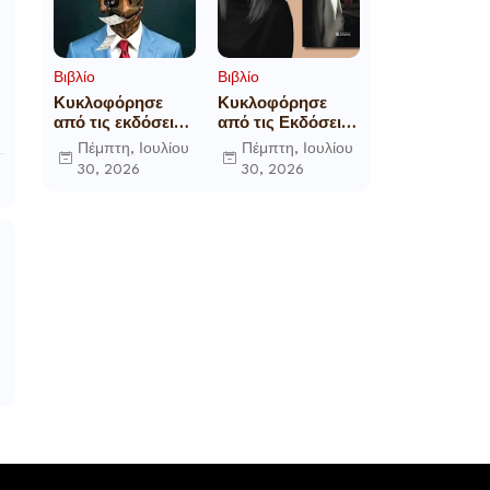
Βιβλίο
Βιβλίο
Κυκλοφόρησε
Κυκλοφόρησε
από τις εκδόσεις
από τις Εκδόσεις
Gema το
Επίμετρο το
Πέμπτη, Ιουλίου
Πέμπτη, Ιουλίου
μυθιστόρημα του
αστυνομικό
30, 2026
30, 2026
γνωστού
μυθιστόρημα της
δημοσιογράφου
Κατερίνας
Γεώργιου Θ.
Πανούση Οι ρόλοι
Συριόπουλου El
Funcionario -
Ελεγεία στην
Ευρωκρατία των
Βρυξελλών.