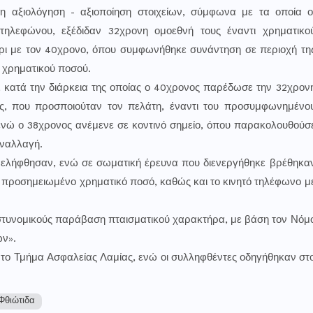
λη αξιολόγηση - αξιοποίηση στοιχείων, σύμφωνα με τα οποία ο
τηλεφώνου, εξέδιδαν 32χρονη ομοεθνή τους έναντι χρηματικο
μέρι με τον 40χρονο, όπου συμφωνήθηκε συνάντηση σε περιοχή τη
ι χρηματικού ποσού.
 κατά την διάρκεια της οποίας ο 40χρονος παρέδωσε την 32χρον
ς, που προσποιούταν τον πελάτη, έναντι του προσυμφωνημένο
 ενώ ο 38χρονος ανέμενε σε κοντινό σημείο, όπου παρακολουθούσ
υναλλαγή.
υνελήφθησαν, ενώ σε σωματική έρευνα που διενεργήθηκε βρέθηκα
 προσημειωμένο χρηματικό ποσό, καθώς και το κινητό τηλέφωνο μ
στυνομικούς παράβαση πταισματικού χαρακτήρα, με βάση τον Νόμ
ν».
 το Τμήμα Ασφαλείας Λαμίας, ενώ οι συλληφθέντες οδηγήθηκαν στ
Φθιώτιδα