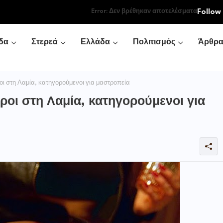
Follow
Error:
Δεν βρέθηκαν αποτελέσματα
δα
Στερεά
Ελλάδα
Πολιτισμός
Άρθρ
 στη Λαμία, κατηγορούμενοι για μαστροπεία
οι στη Λαμία, κατηγορούμενοι για