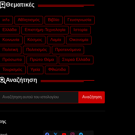
Θεματικές
info
Αθλητισμός
Βιβλίο
Γευσιγνωσία
Ελλάδα
Επιστήμη-Τεχνολογία
Ιστορία
Κοινωνία
Κόσμος
Λαμία
Οικονομία
Πολιτική
Πολιτισμός
Προτεινόμενα
Πρόσωπα
Πρώτο Θέμα
Στερεά Ελλάδα
Τουρισμός
Υγεία
Φθιώτιδα
Αναζήτηση
της