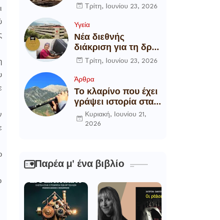
αποξήλωση των
Τρίτη, Ιουνίου 23, 2026
ι
ενεργειακών
ύ
υποδομών της
Υγεία
χώρας
ς
Νέα διεθνής
διάκριση για τη δρ
Θάλεια
Τρίτη, Ιουνίου 23, 2026
η
Πετροπούλου,
υ
Διευθύντρια
Άρθρα
Xειρουργό του
ε
Το κλαρίνο που έχει
Metropolitan
γράψει ιστορία στα
General
χωριά της Ρούμελης
Κυριακή, Ιουνίου 21,
ν
2026
ε
ο
Παρέα μ' ένα βιβλίο
ο