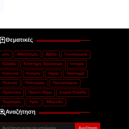
Θεματικές
info
Αθλητισμός
Βιβλίο
Γευσιγνωσία
Ελλάδα
Επιστήμη-Τεχνολογία
Ιστορία
Κοινωνία
Κόσμος
Λαμία
Οικονομία
Πολιτική
Πολιτισμός
Προτεινόμενα
Πρόσωπα
Πρώτο Θέμα
Στερεά Ελλάδα
Τουρισμός
Υγεία
Φθιώτιδα
Αναζήτηση