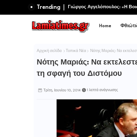
Trending
Γιώργος Αγγελόπουλος: «Η Βοιω
Περιφερειακή Αρχή αυτοθαυμάζ
Home
Φθιώτι
Αρχική σελίδα
Τοπικά Νέα
Νότης Μαριάς: Να εκτελεσ
Νότης Μαριάς: Να εκτελεστ
τη σφαγή του Διστόμου
1 λεπτά ανάγνωσης
Τρίτη, Ιουνίου 10, 2014