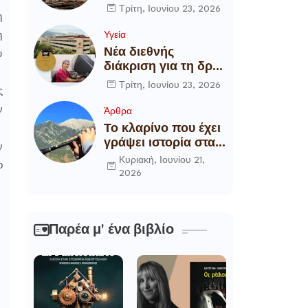
αποξήλωση των
Τρίτη, Ιουνίου 23, 2026
η
ενεργειακών
υποδομών της
Υγεία
η
χώρας
Νέα διεθνής
υ
διάκριση για τη δρ
Θάλεια
Τρίτη, Ιουνίου 23, 2026
ς
Πετροπούλου,
Διευθύντρια
ν
Άρθρα
Xειρουργό του
Το κλαρίνο που έχει
Metropolitan
γράψει ιστορία στα
ν
General
χωριά της Ρούμελης
Κυριακή, Ιουνίου 21,
ο
2026
Παρέα μ' ένα βιβλίο