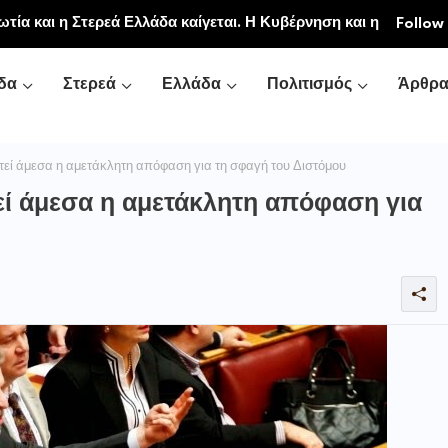
τία και η Στερεά Ελλάδα καίγεται. Η Κυβέρνηση και η
Follow
ονται.»
δα
Στερεά
Ελλάδα
Πολιτισμός
Άρθρ
τεί άμεσα η αμετάκλητη απόφαση για τη σφαγή του Διστόμου
εί άμεσα η αμετάκλητη απόφαση για