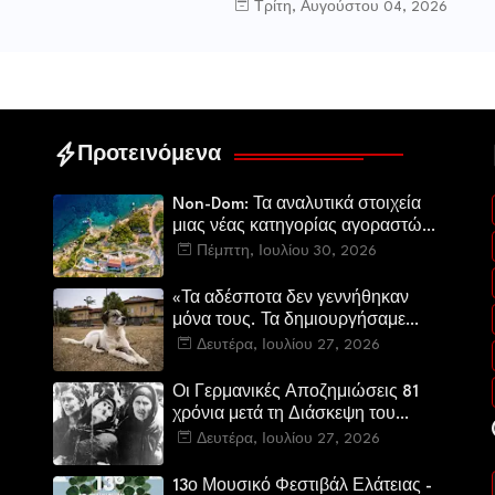
Τρίτη, Αυγούστου 04, 2026
Προτεινόμενα
Non-Dom: Τα αναλυτικά στοιχεία
μιας νέας κατηγορίας αγοραστών
στην ελληνική αγορά πολυτελών
Πέμπτη, Ιουλίου 30, 2026
κατοικιών
«Τα αδέσποτα δεν γεννήθηκαν
μόνα τους. Τα δημιουργήσαμε
εμείς.»
Δευτέρα, Ιουλίου 27, 2026
Οι Γερμανικές Αποζημιώσεις 81
χρόνια μετά τη Διάσκεψη του
Πότσνταμ
Δευτέρα, Ιουλίου 27, 2026
13ο Μουσικό Φεστιβάλ Ελάτειας -