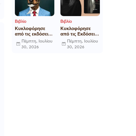
Βιβλίο
Βιβλίο
Κυκλοφόρησε
Κυκλοφόρησε
από τις εκδόσεις
από τις Εκδόσεις
Gema το
Επίμετρο το
Πέμπτη, Ιουλίου
Πέμπτη, Ιουλίου
μυθιστόρημα του
αστυνομικό
30, 2026
30, 2026
γνωστού
μυθιστόρημα της
δημοσιογράφου
Κατερίνας
Γεώργιου Θ.
Πανούση Οι ρόλοι
Συριόπουλου El
Funcionario -
Ελεγεία στην
Ευρωκρατία των
Βρυξελλών.