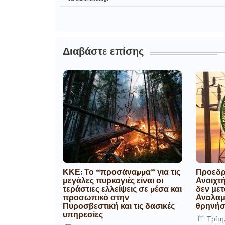
Διαβάστε επίσης
ΚΚΕ: Το “προσάναµµα” για τις
Προεδρ
μεγάλες πυρκαγιές είναι οι
Ανοιχτή
τεράστιες ελλείψεις σε µέσα και
δεν μετ
προσωπικό στην
Αναλαμ
Πυροσβεστική και τις δασικές
θρηνήσ
υπηρεσίες
Τρίτη