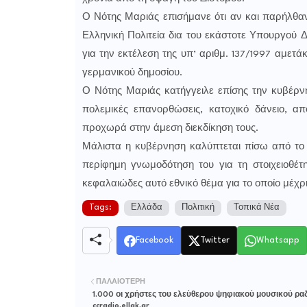
Ο Νότης Μαριάς επισήμανε ότι αν και παρήλθαν
Ελληνική Πολιτεία δια του εκάστοτε Υπουργού Δ
για την εκτέλεση της υπ’ αριθμ. 137/1997 αμετ
γερμανικού δημοσίου.
Ο Νότης Μαριάς κατήγγειλε επίσης την κυβέρν
πολεμικές επανορθώσεις, κατοχικό δάνειο, α
προχωρά στην άμεση διεκδίκηση τους.
Μάλιστα η κυβέρνηση καλύπτεται πίσω από το 
περίφημη γνωμοδότηση του για τη στοιχειοθέ
κεφαλαιώδες αυτό εθνικό θέμα για το οποίο μέχρι σ
Tags:
Ελλάδα
Πολιτική
Τοπικά Νέα
Facebook
Twitter
Whatsapp
ΠΑΛΑΙΌΤΕΡΗ
1.000 οι χρήστες του ελεύθερου ψηφιακού μουσικού ρ
ccradio.ellak.gr