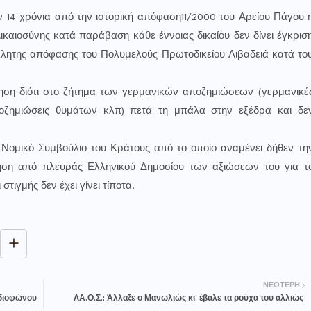
 14 χρόνια από την ιστορική απόφαση11/2000 του Αρείου Πάγου 
ικαιοσύνης κατά παράβαση κάθε έννοιας δικαίου δεν δίνει έγκρισ
άκλητης απόφασης του Πολυμελούς Πρωτοδικείου Λιβαδειά κατά το
ηση διότι στο ζήτημα των γερμανικών αποζημιώσεων (γερμανικέ
ποζημιώσεις θυμάτων κλπ) πετά τη μπάλα στην εξέδρα και δε
Νομικό Συμβούλιο του Κράτους από το οποίο αναμένει δήθεν τη
τηση από πλευράς Ελληνικού Δημοσίου των αξιώσεων του για τ
τιγμής δεν έχει γίνει τίποτα.
ΝΕΌΤΕΡΗ
αδιοφώνου
ΛΑ.Ο.Σ.: Άλλαξε ο Μανωλιώς κι’ έβαλε τα ρούχα του αλλιώς