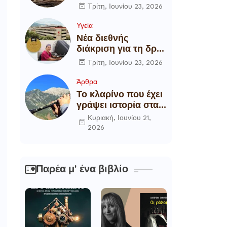
αποξήλωση των
Τρίτη, Ιουνίου 23, 2026
ενεργειακών
υποδομών της
Υγεία
χώρας
Νέα διεθνής
διάκριση για τη δρ
Θάλεια
Τρίτη, Ιουνίου 23, 2026
Πετροπούλου,
Διευθύντρια
Άρθρα
Xειρουργό του
Το κλαρίνο που έχει
Metropolitan
γράψει ιστορία στα
General
χωριά της Ρούμελης
Κυριακή, Ιουνίου 21,
2026
Παρέα μ' ένα βιβλίο