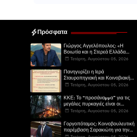
Πρόσφατα
Γιώργος Αγγελόπουλος: «Η
Βοιωτία και η Στερεά Ελλάδα
καίγεται. Η Κυβέρνηση και η
Τετάρτη, Αυγούστου 05, 2026
Περιφερειακή Αρχή
αυτοθαυμάζονται.»
Πανηγυρίζει η Ιερά
Σταυροπηγιακή και Κοινοβιακή
Μονή Μεταμορφώσεως του
Τετάρτη, Αυγούστου 05, 2026
Σωτήρος Καμενων Βουρλων
(Μονή Αγιάς ή Καρυάς)
ΚΚΕ: Το “προσάναµµα” για τις
μεγάλες πυρκαγιές είναι οι
τεράστιες ελλείψεις σε µέσα και
Τετάρτη, Αυγούστου 05, 2026
προσωπικό στην Πυροσβεστική
και τις δασικές υπηρεσίες
Γοργοπόταμος: Κοινοβουλευτική
παρέμβαση Σαρακιώτη για την
προστασία του εμβληματικού