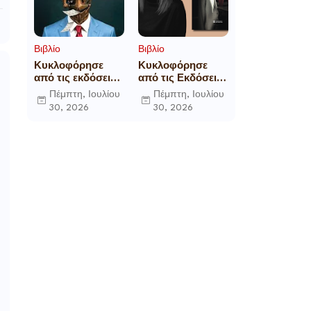
Βιβλίο
Βιβλίο
Κυκλοφόρησε
Κυκλοφόρησε
από τις εκδόσεις
από τις Εκδόσεις
Gema το
Επίμετρο το
Πέμπτη, Ιουλίου
Πέμπτη, Ιουλίου
μυθιστόρημα του
αστυνομικό
30, 2026
30, 2026
γνωστού
μυθιστόρημα της
δημοσιογράφου
Κατερίνας
Γεώργιου Θ.
Πανούση Οι ρόλοι
Συριόπουλου El
Funcionario -
Ελεγεία στην
Ευρωκρατία των
Βρυξελλών.