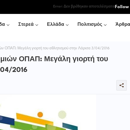
Follow
Error:
Δεν βρέθηκαν αποτελέσματα
δα
Στερεά
Ελλάδα
Πολιτισμός
Άρθρ
ν ΟΠΑΠ: Μεγάλη γιορτή του αθλητισμού στην Λάρισα 3/04/2016
μιών ΟΠΑΠ: Μεγάλη γιορτή του
/04/2016