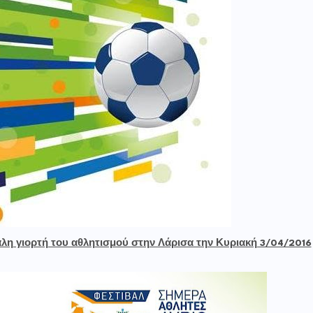
η γιορτή του αθλητισμού στην Λάρισα την Κυριακή 3/04/2016