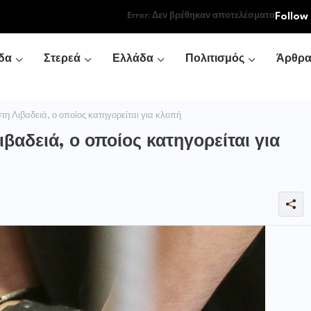
Follow
Error:
Δεν βρέθηκαν αποτελέσματα
δα
Στερεά
Ελλάδα
Πολιτισμός
Άρθρ
η Λιβαδειά, ο οποίος κατηγορείται για κλοπή
αδειά, ο οποίος κατηγορείται για