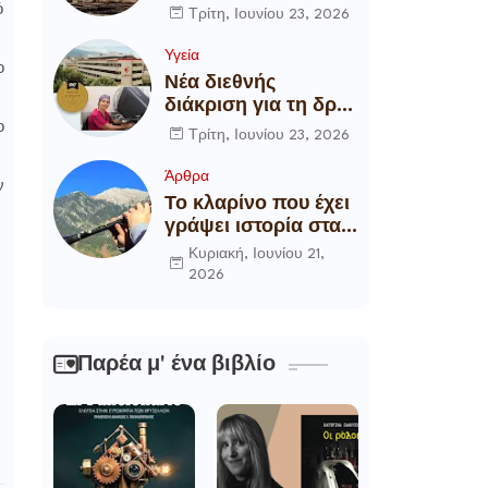
αποξήλωση των
ό
Τρίτη, Ιουνίου 23, 2026
ενεργειακών
υποδομών της
Υγεία
ο
χώρας
Νέα διεθνής
διάκριση για τη δρ
Θάλεια
ο
Τρίτη, Ιουνίου 23, 2026
Πετροπούλου,
Διευθύντρια
Άρθρα
ν
Xειρουργό του
Το κλαρίνο που έχει
Metropolitan
γράψει ιστορία στα
General
χωριά της Ρούμελης
Κυριακή, Ιουνίου 21,
2026
Παρέα μ' ένα βιβλίο