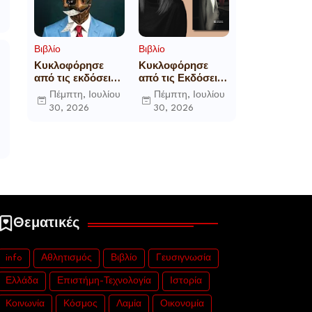
Βιβλίο
Βιβλίο
Κυκλοφόρησε
Κυκλοφόρησε
από τις εκδόσεις
από τις Εκδόσεις
Gema το
Επίμετρο το
Πέμπτη, Ιουλίου
Πέμπτη, Ιουλίου
μυθιστόρημα του
αστυνομικό
30, 2026
30, 2026
γνωστού
μυθιστόρημα της
δημοσιογράφου
Κατερίνας
Γεώργιου Θ.
Πανούση Οι ρόλοι
Συριόπουλου El
Funcionario -
Ελεγεία στην
Ευρωκρατία των
Βρυξελλών.
Θεματικές
info
Αθλητισμός
Βιβλίο
Γευσιγνωσία
Ελλάδα
Επιστήμη-Τεχνολογία
Ιστορία
Κοινωνία
Κόσμος
Λαμία
Οικονομία