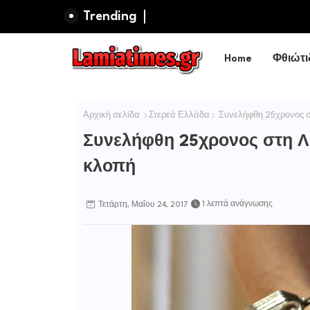
Trending
Home
Φθιώτι
Αρχική σελίδα
Στερεά Ελλάδα
Συνελήφθη 25χρονος στ
Συνελήφθη 25χρονος στη Λιβ
κλοπή
1 λεπτά ανάγνωσης
Τετάρτη, Μαΐου 24, 2017