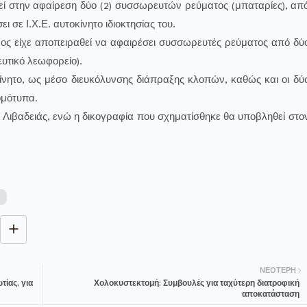
εί στην αφαίρεση δύο (2) συσσωρευτών ρεύματος (μπαταρίες), απ
ι σε Ι.Χ.Ε. αυτοκίνητο ιδιοκτησίας του.
νος είχε αποπειραθεί να αφαιρέσει συσσωρευτές ρεύματος από δύ
ευτικό λεωφορείο).
νητο, ως μέσο διευκόλυνσης διάπραξης κλοπών, καθώς και οι δύ
ομότυπα.
Λιβαδειάς, ενώ η δικογραφία που σχηματίσθηκε θα υποβληθεί στο
ΝΕΌΤΕΡΗ
ίας, για
Χολοκυστεκτομή: Συμβουλές για ταχύτερη διατροφική
αποκατάσταση