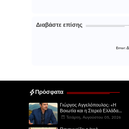
Διαβάστε επίσης
Error:
Δ
Πρόσφατα
Γιώργος Αγγελόπουλος: «Η
Βοιωτία και η Στερεά Ελλάδα
καίγεται. Η Κυβέρνηση και η
Τετάρτη, Αυγούστου 05, 2026
Περιφερειακή Αρχή
αυτοθαυμάζονται.»