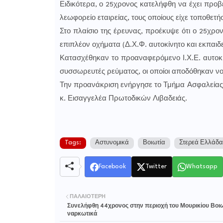
Ειδικότερα, ο 25χρονος κατελήφθη να έχει προβ
λεωφορείο εταιρείας, τους οποίους είχε τοποθετήσε
Στο πλαίσιο της έρευνας, προέκυψε ότι ο 25χρο
επιπλέον οχήματα (Δ.Χ.Φ. αυτοκίνητο και εκπαιδ
Κατασχέθηκαν το προαναφερόμενο Ι.Χ.Ε. αυτοκί
συσσωρευτές ρεύματος, οι οποίοι αποδόθηκαν ν
Την προανάκριση ενήργησε το Τμήμα Ασφαλείας 
κ. Εισαγγελέα Πρωτοδικών Λιβαδειάς.
Tags:
Αστυνομικά
Βοιωτία
Στερεά Ελλάδα
Facebook
Twitter
Whatsapp
ΠΑΛΑΙΌΤΕΡΗ
Συνελήφθη 44χρονος στην περιοχή του Μουρικίου Βοιωτ
ναρκωτικά