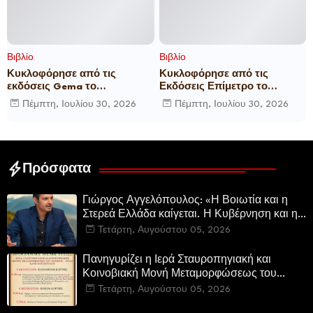
Βιβλίο
Βιβλίο
Κυκλοφόρησε από τις
Κυκλοφόρησε από τις
εκδόσεις Gema το
Εκδόσεις Επίμετρο το
μυθιστόρημα του γνωστού
αστυνομικό μυθιστόρημα της
Πέμπτη, Ιουλίου 30, 2026
Πέμπτη, Ιουλίου 30, 2026
δημοσιογράφου Γεώργιου Θ.
Κατερίνας Πανούση Οι ρόλοι
Συριόπουλου El Funcionario -
Ελεγεία στην Ευρωκρατία
των Βρυξελλών.
Πρόσφατα
Γιώργος Αγγελόπουλος: «Η Βοιωτία και η
Στερεά Ελλάδα καίγεται. Η Κυβέρνηση και η
Περιφερειακή Αρχή αυτοθαυμάζονται.»
Τετάρτη, Αυγούστου 05, 2026
Πανηγυρίζει η Ιερά Σταυροπηγιακή και
Κοινοβιακή Μονή Μεταμορφώσεως του
Σωτήρος Καμενων Βουρλων (Μονή Αγιάς ή
Τετάρτη, Αυγούστου 05, 2026
Καρυάς)