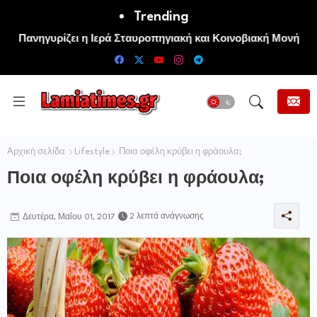
Trending
Πανηγυρίζει η Ιερά Σταυροπηγιακή και Κοινοβιακή Μονή
Μεταμορφώσεως του Σωτήρος Καμενων Βουρλων (Μονή
Αγιάς ή Καρυάς)
Αρχική σελίδα
Lifestyle
Ποια οφέλη κρύβει η φράουλα;
Ποια οφέλη κρύβει η φράουλα;
2 λεπτά ανάγνωσης
Δευτέρα, Μαΐου 01, 2017