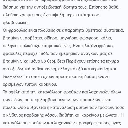
διάσημα για την αντιοξειδωτική ιδιότητά τους. Επίσης το βαθύ,
πλούσιο χρώμα τους έχει υψηλή περιεκτικότητα σε
φλαβονοειδή!
Οι φράουλες είναι πλούσιες σε απαραίτητα θρεπτικά συστατικά,
βιταμίνη C, ασβέστιο, σίδηρο, μαγνήσιο, φώσφορο, κάλιο,
σελήνιο, φολικό οξύ και φυτικές ίνες. Ενα φλιτζάνι φρέσκες
φράουλες περιέχει 160% των ημερήσιων αναγκών μας σε
βιταμίνη C και μόνο 50 θερμίδες! Περιέχουν επίσης τα ισχυρά
αντιοξειδωτικά ανθοκυανίνη, ελλαγικό οξύ και κερκετίνη και
kaempferol, τα οποία έχουν προστατευτική δράση έναντι
ορισμένων τύπων καρκίνου.
Τα οφέλη από την κατανάλωση φρούτων και λαχανικών όλων
των ειδών, συμπεριλαμβανομένων των φραουλών, είναι
πολλά. Οσο αυξάνεται η κατανάλωση αυτών των τροφών, τόσο
ο κίνδυνος καρδιακής νόσου, διαβήτη και καρκίνου μειώνεται. Η
κατανάλωση φρούτων και λαχανικών προσφέρει επίσης υγιές