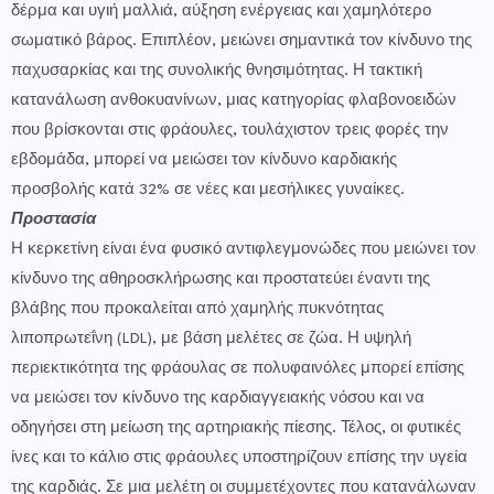
δέρμα και υγιή μαλλιά, αύξηση ενέργειας και χαμηλότερο
σωματικό βάρος. Επιπλέον, μειώνει σημαντικά τον κίνδυνο της
παχυσαρκίας και της συνολικής θνησιμότητας. Η τακτική
κατανάλωση ανθοκυανίνων, μιας κατηγορίας φλαβονοειδών
που βρίσκονται στις φράουλες, τουλάχιστον τρεις φορές την
εβδομάδα, μπορεί να μειώσει τον κίνδυνο καρδιακής
προσβολής κατά 32% σε νέες και μεσήλικες γυναίκες.
Προστασία
Η κερκετίνη είναι ένα φυσικό αντιφλεγμονώδες που μειώνει τον
κίνδυνο της αθηροσκλήρωσης και προστατεύει έναντι της
βλάβης που προκαλείται από χαμηλής πυκνότητας
λιποπρωτεΐνη (LDL), με βάση μελέτες σε ζώα. Η υψηλή
περιεκτικότητα της φράουλας σε πολυφαινόλες μπορεί επίσης
να μειώσει τον κίνδυνο της καρδιαγγειακής νόσου και να
οδηγήσει στη μείωση της αρτηριακής πίεσης. Τέλος, οι φυτικές
ίνες και το κάλιο στις φράουλες υποστηρίζουν επίσης την υγεία
της καρδιάς. Σε μια μελέτη οι συμμετέχοντες που κατανάλωναν