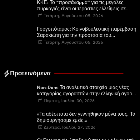
ΚΚΕ: Το “προσάναµµα” για τις μεγάλες
πυρκαγιές είναι οι τεράστιες ελλείψεις σε
µέσα και προσωπικό στην Πυροσβεστική και
Τετάρτη, Αυγούστου 05, 2026
τις δασικές υπηρεσίες
Γοργοπόταμος: Κοινοβουλευτική παρέμβαση
Σαρακιώτη για την προστασία του
εμβληματικού φυσικού και ιστορικού
Τετάρτη, Αυγούστου 05, 2026
τοποσήμου
Προτεινόμενα
Non-Dom: Τα αναλυτικά στοιχεία μιας νέας
κατηγορίας αγοραστών στην ελληνική αγορά
πολυτελών κατοικιών
Πέμπτη, Ιουλίου 30, 2026
«Τα αδέσποτα δεν γεννήθηκαν μόνα τους. Τα
δημιουργήσαμε εμείς.»
Δευτέρα, Ιουλίου 27, 2026