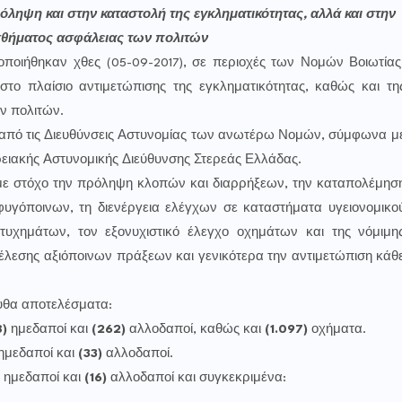
ληψη και στην καταστολή της εγκληματικότητας, αλλά και στην
σθήματος ασφάλειας των πολιτών
οποιήθηκαν χθες (05-09-2017), σε περιοχές των Νομών Βοιωτίας
στο πλαίσιο αντιμετώπισης της εγκληματικότητας, καθώς και τη
ν πολιτών.
 από τις Διευθύνσεις Αστυνομίας των ανωτέρω Νομών, σύμφωνα μ
ρειακής Αστυνομικής Διεύθυνσης Στερεάς Ελλάδας.
με στόχο την πρόληψη κλοπών και διαρρήξεων, την καταπολέμησ
φυγόποινων, τη διενέργεια ελέγχων σε καταστήματα υγειονομικο
υχημάτων, τον εξονυχιστικό έλεγχο οχημάτων και της νόμιμη
λεσης αξιόποινων πράξεων και γενικότερα την αντιμετώπιση κάθ
υθα αποτελέσματα:
)
ημεδαποί και
(262)
αλλοδαποί, καθώς και
(1.097)
οχήματα.
ημεδαποί και
(33)
αλλοδαποί.
ημεδαποί και
(16)
αλλοδαποί και συγκεκριμένα: