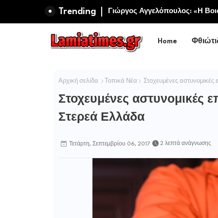
Trending
Πανηγυρίζει η Ιερά Σταυροπηγ
Σωτήρος Καμενων Βουρλων (Μο
Home
Φθιώτι
Αρχική σελίδα
Τοπικά Νέα
Στοχευμένες αστυνομικές ε
Στοχευμένες αστυνομικές ε
Στερεά Ελλάδα
2 λεπτά ανάγνωσης
Τετάρτη, Σεπτεμβρίου 06, 2017