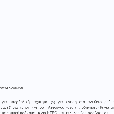
συγκεκριμένα:
3) για υπερβολική ταχύτητα, (5) για κίνηση στο αντίθετο ρεύμ
μα, (3) για χρήση κινητού τηλεφώνου κατά την οδήγηση, (8) για μ
τατευτικού κράνους, (1) για ΚΤΕΟ και (197) λοιπές παραβάσεις.}