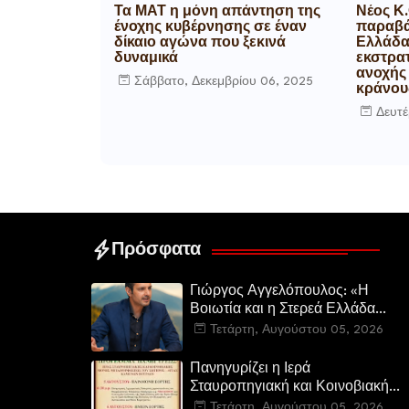
Τα ΜΑΤ η μόνη απάντηση της
Νέος Κ.
ένοχης κυβέρνησης σε έναν
παραβά
δίκαιο αγώνα που ξεκινά
Ελλάδα,
δυναμικά
εκστρα
ανοχής
Σάββατο, Δεκεμβρίου 06, 2025
κράνου
Δευτέ
Πρόσφατα
Γιώργος Αγγελόπουλος: «Η
Βοιωτία και η Στερεά Ελλάδα
καίγεται. Η Κυβέρνηση και η
Τετάρτη, Αυγούστου 05, 2026
Περιφερειακή Αρχή
αυτοθαυμάζονται.»
Πανηγυρίζει η Ιερά
Σταυροπηγιακή και Κοινοβιακή
Μονή Μεταμορφώσεως του
Τετάρτη, Αυγούστου 05, 2026