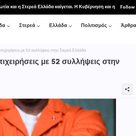
ιακή και Κοινοβιακή Μονή Μεταμορφώσεως του
Follow
νή Αγιάς ή Καρυάς)
δα
Στερεά
Ελλάδα
Πολιτισμός
Άρθρ
πιχειρήσεις με 52 συλλήψεις στην Στερεά Ελλάδα
πιχειρήσεις με 52 συλλήψεις στην