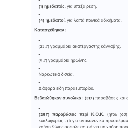
(1) ημεδαπός,
για υπεξαίρεση.
(4) ημεδαποί,
για λοιπά ποινικά αδικήματα.
Κατασχέθηκαν
:
(23,7) γραμμάρια ακατέργαστης κάνναβης.
(9,7) γραμμάρια ηρωίνης.
Ναρκωτικά δισκία.
Διάφορα είδη παραεμπορίου.
Βεβαιώθηκαν συνολικά
:
(317)
παραβάσεις και 
(287) παραβάσεις περί Κ.Ο.Κ.
{ήτοι: (6
κυκλοφορίας , (1) για αντικανονικό προσπέρασ
χρήση ζώνης ασφαλείας, (9) για μη χρήση προσ