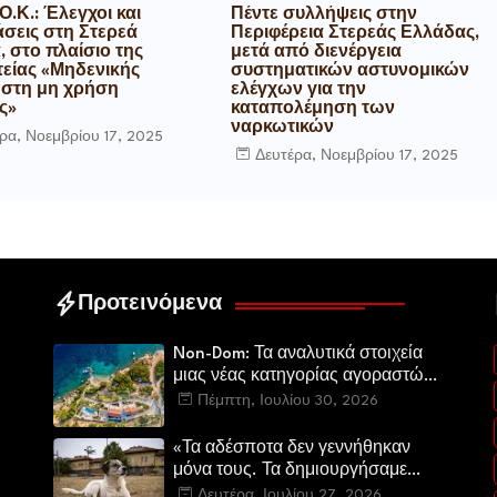
Ο.Κ.: Έλεγχοι και
Πέντε συλλήψεις στην
σεις στη Στερεά
Περιφέρεια Στερεάς Ελλάδας,
 στο πλαίσιο της
μετά από διενέργεια
τείας «Μηδενικής
συστηματικών αστυνομικών
 στη μη χρήση
ελέγχων για την
ς»
καταπολέμηση των
ναρκωτικών
ρα, Νοεμβρίου 17, 2025
Δευτέρα, Νοεμβρίου 17, 2025
Προτεινόμενα
Non-Dom: Τα αναλυτικά στοιχεία
μιας νέας κατηγορίας αγοραστών
στην ελληνική αγορά πολυτελών
Πέμπτη, Ιουλίου 30, 2026
κατοικιών
«Τα αδέσποτα δεν γεννήθηκαν
μόνα τους. Τα δημιουργήσαμε
εμείς.»
Δευτέρα, Ιουλίου 27, 2026