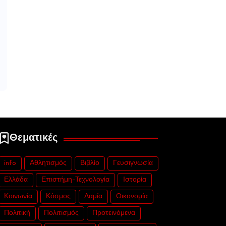
Θεματικές
info
Αθλητισμός
Βιβλίο
Γευσιγνωσία
Ελλάδα
Επιστήμη-Τεχνολογία
Ιστορία
Κοινωνία
Κόσμος
Λαμία
Οικονομία
Πολιτική
Πολιτισμός
Προτεινόμενα