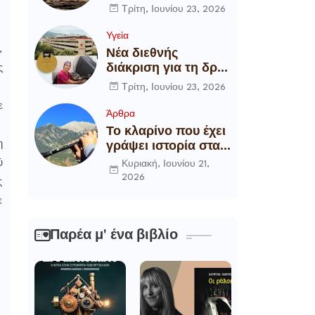
αποξήλωση των
Τρίτη, Ιουνίου 23, 2026
ενεργειακών
υποδομών της
Υγεία
χώρας
,
Νέα διεθνής
διάκριση για τη δρ
ς
Θάλεια
Τρίτη, Ιουνίου 23, 2026
Πετροπούλου,
ε
Διευθύντρια
Άρθρα
Xειρουργό του
Το κλαρίνο που έχει
Metropolitan
η
γράψει ιστορία στα
General
χωριά της Ρούμελης
ύ
Κυριακή, Ιουνίου 21,
2026
ς
ε
Παρέα μ' ένα βιβλίο