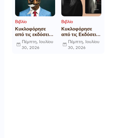
Βιβλίο
Βιβλίο
Κυκλοφόρησε
Κυκλοφόρησε
από τις εκδόσεις
από τις Εκδόσεις
Gema το
Επίμετρο το
Πέμπτη, Ιουλίου
Πέμπτη, Ιουλίου
μυθιστόρημα του
αστυνομικό
30, 2026
30, 2026
γνωστού
μυθιστόρημα της
δημοσιογράφου
Κατερίνας
Γεώργιου Θ.
Πανούση Οι ρόλοι
Συριόπουλου El
Funcionario -
Ελεγεία στην
Ευρωκρατία των
Βρυξελλών.