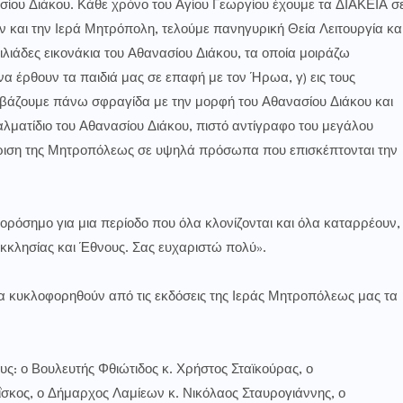
ίου Διάκου. Κάθε χρόνο του Αγίου Γεωργίου έχουμε τα ΔΙΑΚΕΙΑ σ
 και την Ιερά Μητρόπολη, τελούμε πανηγυρική Θεία Λειτουργία κα
ιλιάδες εικονάκια του Αθανασίου Διάκου, τα οποία μοιράζω
α έρθουν τα παιδιά μας σε επαφή με τον Ήρωα, γ) εις τους
βάζουμε πάνω σφραγίδα με την μορφή του Αθανασίου Διάκου και
γαλματίδιο του Αθανασίου Διάκου, πιστό αντίγραφο του μεγάλου
άκριση της Μητροπόλεως σε υψηλά πρόσωπα που επισκέπτονται την
ημο για μια περίοδο που όλα κλονίζονται και όλα καταρρέουν,
κκλησίας και Έθνους. Σας ευχαριστώ πολύ».
κυκλοφορηθούν από τις εκδόσεις της Ιεράς Μητροπόλεως μας τα
ο Βουλευτής Φθιώτιδος κ. Χρήστος Σταϊκούρας, ο
ΐσκος, ο Δήμαρχος Λαμίεων κ. Νικόλαος Σταυρογιάννης, ο