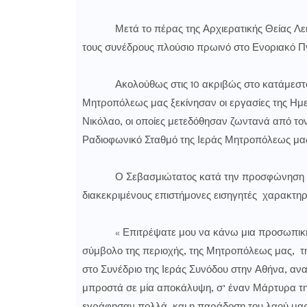
Μετά το πέρας της Αρχιερατικής Θείας Λειτου
τους συνέδρους πλούσιο πρωινό στο Ενοριακό Π
Ακολούθως στις 10 ακριβώς στο κατάμεστο Αμ
Μητροπόλεως μας ξεκίνησαν οι εργασίες της Ημε
Νικόλαο, οι οποίες μετεδόθησαν ζωντανά από τον
Ραδιοφωνικό Σταθμό της Ιεράς Μητροπόλεως μας 
Ο Σεβασμιώτατος κατά την προσφώνηση του 
διακεκριμένους επιστήμονες εισηγητές χαρακτηρ
« Επιτρέψατε μου να κάνω μια προσωπική ε
σύμβολο της περιοχής, της Μητροπόλεως μας, τ
στο Συνέδριο της Ιεράς Συνόδου στην Αθήνα, α
μπροστά σε μία αποκάλυψη, σ’ έναν Μάρτυρα της