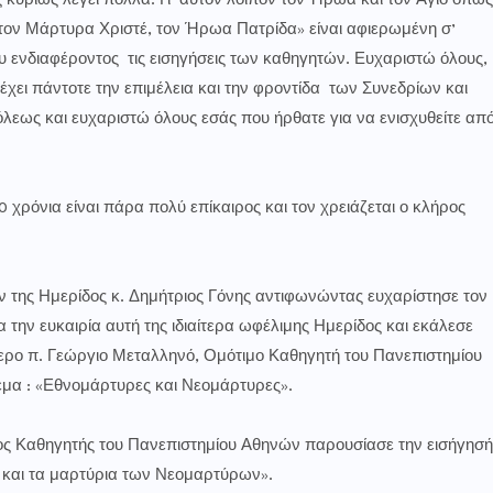
υρίως λέγει πολλά. Γι’ αυτόν λοιπόν τον Ήρωα και τον Άγιο όπως
 τον Μάρτυρα Χριστέ, τον Ήρωα Πατρίδα» είναι αφιερωμένη σ’
 ενδιαφέροντος τις εισηγήσεις των καθηγητών. Ευχαριστώ όλους,
 έχει πάντοτε την επιμέλεια και την φροντίδα των Συνεδρίων και
λεως και ευχαριστώ όλους εσάς που ήρθατε για να ενισχυθείτε απ
ια είναι πάρα πολύ επίκαιρος και τον χρειάζεται ο κλήρος
 Ημερίδος κ. Δημήτριος Γόνης αντιφωνώντας ευχαρίστησε τον
την ευκαιρία αυτή της ιδιαίτερα ωφέλιμης Ημερίδος και εκάλεσε
ρο π. Γεώργιο Μεταλληνό, Ομότιμο Καθηγητή του Πανεπιστημίου
έμα : «Εθνομάρτυρες και Νεομάρτυρες».
Καθηγητής του Πανεπιστημίου Αθηνών παρουσίασε την εισήγησή
υ και τα μαρτύρια των Νεομαρτύρων».