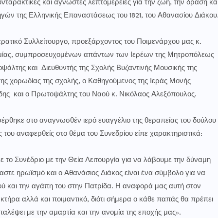
ταρακτικές και άγνωστες λεπτομέρειες για την ζωή, την δράση κα
γών της Ελληνικής Επαναστάσεως του 1821, του Αθανασίου Διάκου
τικό Συλλείτουργο, προεξάρχοντος του Ποιμενάρχου μας κ.
Λαμίας, συμπροσευχομένων απάντων των Ιερέων της Μητροπόλεως
ψάλτης και Διευθυντής της Σχολής Βυζαντινής Μουσικής της
ης χορωδίας της σχολής, ο Καθηγούμενος της Ιεράς Μονής
ίδης και ο Πρωτοψάλτης του Ναού κ. Νικόλαος Αλεξόπουλος.
κε στο αναγνωσθέν ιερό ευαγγέλιο της θεραπείας του δούλου
 του αναφερθείς στο θέμα του Συνεδρίου είπε χαρακτηριστικά:
 Συνέδριο με την Θεία Λειτουργία για να λάβουμε την δύναμη
αστε ηρωϊσμό και ο Αθανάσιος Διάκος είναι ένα σύμβολο για να
ού και την αγάπη του στην Πατρίδα. Η αναφορά μας αυτή στον
κτήρα αλλά και ποιμαντικό, διότι σήμερα ο κάθε παπάς θα πρέπει
παλέψει με την αμαρτία και την ανομία της εποχής μας».