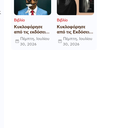
ς
Βιβλίο
Βιβλίο
Κυκλοφόρησε
Κυκλοφόρησε
από τις εκδόσεις
από τις Εκδόσεις
Gema το
Επίμετρο το
Πέμπτη, Ιουλίου
Πέμπτη, Ιουλίου
μυθιστόρημα του
αστυνομικό
30, 2026
30, 2026
γνωστού
μυθιστόρημα της
δημοσιογράφου
Κατερίνας
Γεώργιου Θ.
Πανούση Οι ρόλοι
Συριόπουλου El
Funcionario -
Ελεγεία στην
Ευρωκρατία των
Βρυξελλών.