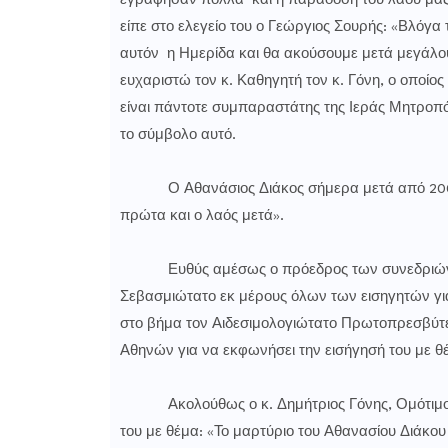
εγράφησαν πολλά και η παράδοση του λαού μας κ
είπε στο ελεγείο του ο Γεώργιος Σουρής: «Βλόγα
αυτόν η Ημερίδα και θα ακούσουμε μετά μεγάλου
ευχαριστώ τον κ. Καθηγητή τον κ. Γόνη, ο οποίος
είναι πάντοτε συμπαραστάτης της Ιεράς Μητροπό
το σύμβολο αυτό.
Ο Αθανάσιος Διάκος σήμερα μετά από 200 χρόν
πρώτα και ο λαός μετά».
Ευθύς αμέσως ο πρόεδρος των συνεδριών της
Σεβασμιώτατο εκ μέρους όλων των εισηγητών για 
στο βήμα τον Αιδεσιμολογιώτατο Πρωτοπρεσβύτε
Αθηνών για να εκφωνήσει την εισήγησή του με θ
Ακολούθως ο κ. Δημήτριος Γόνης, Ομότιμος 
του με θέμα: «Το μαρτύριο του Αθανασίου Διάκο