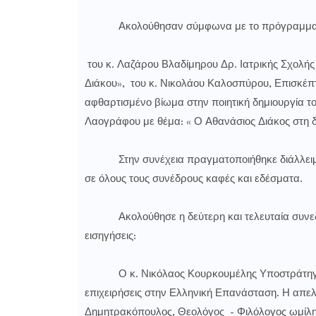
Ακολούθησαν σύμφωνα με το πρόγραμμα οι
του κ. Λαζάρου Βλαδίμηρου Δρ. Ιατρικής Σχολή
Διάκου», του κ. Νικολάου Καλοσπύρου, Επισκέπτ
αφθαρτισμένο βίωμα στην ποιητική δημιουργία τ
Λαογράφου με θέμα: « Ο Αθανάσιος Διάκος στη δ
Στην συνέχεια πραγματοποιήθηκε διάλλειμα 
σε όλους τους συνέδρους καφές και εδέσματα.
Ακολούθησε η δεύτερη και τελευταία συνεδρία
εισηγήσεις:
Ο κ. Νικόλαος Κουρκουμέλης Υποστράτηγος ε.α
επιχειρήσεις στην Ελληνική Επανάσταση. Η απε
Δημητρακόπουλος, Θεολόγος - Φιλόλογος ωμίλησ