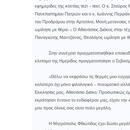
εφημερίδες της 40ετίας 1821 – 1861. Ο κ. Σταύρ
Πανεπιστημίου Πατρών και ο κ. Ιωάννης Περράκ
του Προδρόμου στην Αρτοτίνα, Μονή μετανοίας 
ωμίλησε με θέμα: « Ο Αθανάσιος Διάκος στην τέχ
Παναγιώτης Μαντζάνας, Θεολόγος ωμίλησε με θέ
Στην συνέχεια πραγματοποιήθηκε εποικοδομητ
κλείσιμο της Ημερίδος πραγματοποίησε ο Σεβασμ
«Θέλω να εκφράσω τις θερμές μου ευχαριστίε
καλύτερο όχι μόνο φιλολογικό – πνευματικό αλλ
Εκκλησίας μας, Αθανάσιο Διάκο. Προσωπικώς έμα
εκράτησαν έντονο το ενδιαφέρον μας, είχαν την 
μου προς όλους σας είναι πολύ μεγάλη.
Η Μητρόπολις Φθιώτιδος έχει δώσει μεγάλη σ