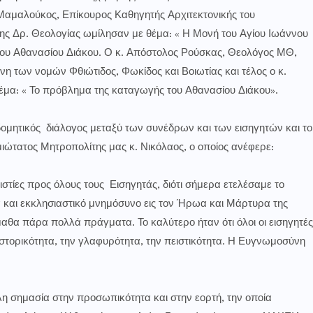
ος Μαμαλούκος, Επίκουρος Καθηγητής Αρχιτεκτονικής του
ης Δρ. Θεολογίας ωμίλησαν με θέμα: « Η Μονή του Αγίου Ιωάννου
του Αθανασίου Διάκου. Ο κ. Απόστολος Ρούσκας, Θεολόγος ΜΘ,
νη των νομών Φθιώτιδος, Φωκίδος και Βοιωτίας και τέλος ο κ.
μα: « Το πρόβλημα της καταγωγής του Αθανασίου Διάκου».
ικός διάλογος μεταξύ των συνέδρων και των εισηγητών και το
ιώτατος Μητροπολίτης μας κ. Νικόλαος, ο οποίος ανέφερε:
ς προς όλους τους Εισηγητάς, διότι σήμερα ετελέσαμε το
ά και εκκλησιαστικό μνημόσυνο εις τον Ήρωα και Μάρτυρα της
θα πάρα πολλά πράγματα. Το καλύτερο ήταν ότι όλοι οι εισηγητές
ιστορικότητα, την γλαφυρότητα, την πειστικότητα. Η Ευγνωμοσύνη
ημασία στην προσωπικότητα και στην εορτή, την οποία