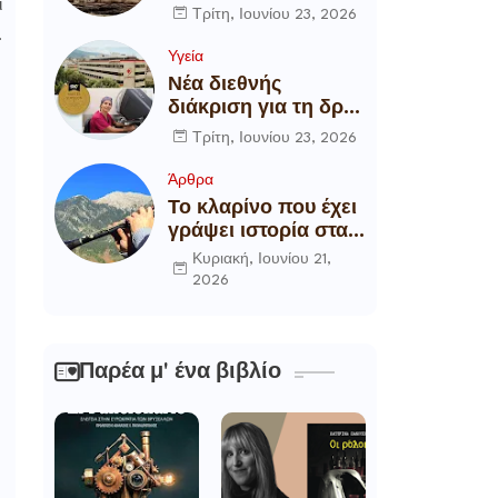
ι
αποξήλωση των
Τρίτη, Ιουνίου 23, 2026
ενεργειακών
.
υποδομών της
Υγεία
χώρας
Νέα διεθνής
διάκριση για τη δρ
Θάλεια
Τρίτη, Ιουνίου 23, 2026
Πετροπούλου,
Διευθύντρια
Άρθρα
Xειρουργό του
Το κλαρίνο που έχει
Metropolitan
γράψει ιστορία στα
General
χωριά της Ρούμελης
Κυριακή, Ιουνίου 21,
2026
Παρέα μ' ένα βιβλίο