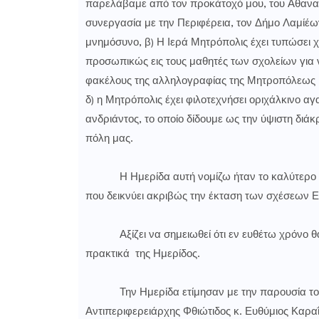
παρελάβαμε από τον προκάτοχό μου, του Αθανασ
συνεργασία με την Περιφέρεια, τον Δήμο Λαμίέων
μνημόσυνο, β) Η Ιερά Μητρόπολις έχει τυπώσει χ
προσωπικώς εις τους μαθητές των σχολείων για ν
φακέλους της αλληλογραφίας της Μητροπόλεως 
δ) η Μητρόπολις έχει φιλοτεχνήσει οριχάλκινο α
ανδριάντος, το οποίο δίδουμε ως την ύψιστη δι
πόλη μας.
Η Ημερίδα αυτή νομίζω ήταν το καλύτερο ορόσ
που δεικνύει ακριβώς την έκταση των σχέσεων Ε
Αξίζει να σημειωθεί ότι εν ευθέτω χρόνο θα 
πρακτικά της Ημερίδος.
Την Ημερίδα ετίμησαν με την παρουσία τους: 
Αντιπεριφερειάρχης Φθιώτιδος κ. Ευθύμιος Καρα