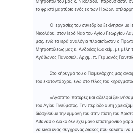
Μητροπολίτου μας κ. Νικολάου, παρουσίασαν συν
το φρικτό μαρτύριο ενός εκ των Ηρώων οπλαρχη
Οι εργασίες του συνεδρίου ξεκίνησαν με Ιερα
Νικολάου, στον Ιερό Ναό του Αγίου Γεωργίου 
μας, ενώ τα ιερά αναλόγια πλααισίωσαν ο Πρωτο
Μητροπόλεως μας κ. Ανδρέας Ιωακείμ, με μέλη τ
Αγάθωνος Πανοσιολ. Αρχιμ. π. Γερμανός Γιαντσ
Στο κήρυγμά του ο Ποιμενάρχης μας αναφέρθη
του εκατοντάρχου, ενώ στο τέλος του κηρύγματος
«Αγαπητοί πατέρες και αδελφοί ξεκινήσαμε το
του Αγίου Πνεύματος. Την περίοδο αυτή χρειαζόμ
διδαχθούμε την εμμονή του στην πίστη του Χριστ
Αθανάσιο Διάκο δεν έχει μόνο επιστημονικό χαρα
να είναι ένας σύγχρονος Διάκος που καλείται να 