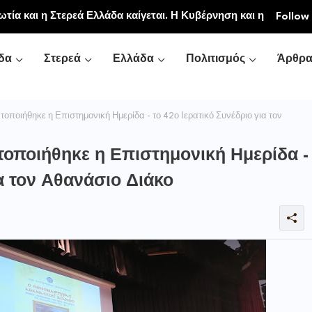
ιακή και Κοινοβιακή Μονή Μεταμορφώσεως του
Follow
νή Αγιάς ή Καρυάς)
δα
Στερεά
Ελλάδα
Πολιτισμός
Άρθρ
οποιήθηκε η Επιστημονική Ημερίδα - το 42ο Ιερατικό Συνέδριο για τον
τοποιήθηκε η Επιστημονική Ημερίδα -
ια τον Αθανάσιο Διάκο