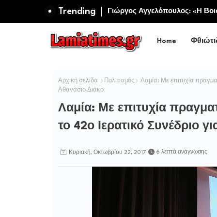
Trending
Πανηγυρίζει η Ιερά Σταυροπηγ
Σωτήρος Καμενων Βουρλων (Μο
Home
Φθιώτι
Αρχική σελίδα
Πολιτισμός
Λαμία: Με επιτυχία πραγματ
Αθανάσιο Διάκο
Λαμία: Με επιτυχία πραγμα
το 42ο Ιερατικό Συνέδριο γ
6 λεπτά ανάγνωσης
Κυριακή, Οκτωβρίου 22, 2017