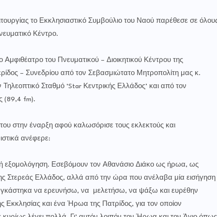
ργίας το Εκκλησιαστικό Συμβούλιο του Ναού παρέθεσε σε όλου
νευματικό Κέντρο.
φιθέατρο του Πνευματικού – Διοικητικού Κέντρου της
ρίδος – Συνεδρίου από τον Σεβασμιώτατο Μητροπολίτη μας κ.
 Τηλεοπτικό Σταθμό ‘Star Κεντρικής Ελλάδος’ και από τον
(89,4 fm).
στην έναρξη αφού καλωσόρισε τους εκλεκτούς και
ιστικά ανέφερε:
ξομολόγηση. Εσεβόμουν τον Αθανάσιο Διάκο ως ήρωα, ως
ης Στερεάς Ελλάδος, αλλά από την ώρα που ανέλαβα μία εισήγηση
ναγκάστηκα να ερευνήσω, να μελετήσω, να ψάξω και ευρέθην
 Εκκλησίας και ένα Ήρωα της Πατρίδος, για τον οποίον