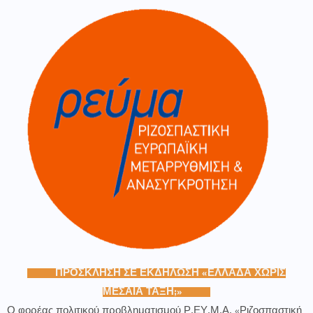
ΠΡΟΣΚΛΗΣΗ ΣΕ ΕΚΔΗΛΩΣΗ «ΕΛΛΑΔΑ ΧΩΡΙΣ
ΜΕΣΑΙΑ ΤΑΞΗ;»
Ο φορέας πολιτικού προβληματισμού Ρ.ΕΥ.Μ.Α. «Ριζοσπαστική