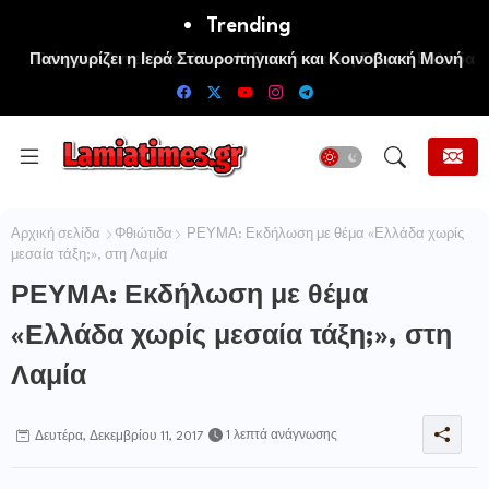
Trending
Πανηγυρίζει η Ιερά Σταυροπηγιακή και Κοινοβιακή Μονή
Μεταμορφώσεως του Σωτήρος Καμενων Βουρλων (Μονή
Αγιάς ή Καρυάς)
Αρχική σελίδα
Φθιώτιδα
ΡΕΥΜΑ: Εκδήλωση με θέμα «Ελλάδα χωρίς
μεσαία τάξη;», στη Λαμία
ΡΕΥΜΑ: Εκδήλωση με θέμα
«Ελλάδα χωρίς μεσαία τάξη;», στη
Λαμία
1 λεπτά ανάγνωσης
Δευτέρα, Δεκεμβρίου 11, 2017