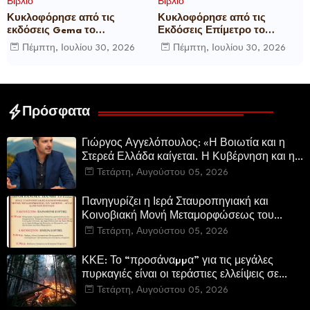
Βιβλίο
Βιβλίο
Κυκλοφόρησε από τις
Κυκλοφόρησε από τις
εκδόσεις Gema το
Εκδόσεις Επίμετρο το
μυθιστόρημα του γνωστού
αστυνομικό μυθιστόρημα της
Πέμπτη, Ιουλίου 30, 2026
Πέμπτη, Ιουλίου 30, 2026
δημοσιογράφου Γεώργιου Θ.
Κατερίνας Πανούση Οι ρόλοι
Συριόπουλου El Funcionario -
Ελεγεία στην Ευρωκρατία
των Βρυξελλών.
Πρόσφατα
Γιώργος Αγγελόπουλος: «Η Βοιωτία και η
Στερεά Ελλάδα καίγεται. Η Κυβέρνηση και η
Περιφερειακή Αρχή αυτοθαυμάζονται.»
Τετάρτη, Αυγούστου 05, 2026
Πανηγυρίζει η Ιερά Σταυροπηγιακή και
Κοινοβιακή Μονή Μεταμορφώσεως του
Σωτήρος Καμενων Βουρλων (Μονή Αγιάς ή
Τετάρτη, Αυγούστου 05, 2026
Καρυάς)
ΚΚΕ: Το “προσάναµµα” για τις μεγάλες
πυρκαγιές είναι οι τεράστιες ελλείψεις σε
µέσα και προσωπικό στην Πυροσβεστική και
Τετάρτη, Αυγούστου 05, 2026
τις δασικές υπηρεσίες