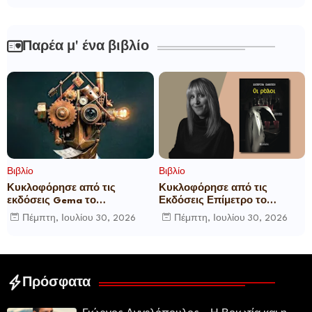
Παρέα μ' ένα βιβλίο
Βιβλίο
Βιβλίο
Κυκλοφόρησε από τις
Κυκλοφόρησε από τις
εκδόσεις Gema το
Εκδόσεις Επίμετρο το
μυθιστόρημα του γνωστού
αστυνομικό μυθιστόρημα της
Πέμπτη, Ιουλίου 30, 2026
Πέμπτη, Ιουλίου 30, 2026
δημοσιογράφου Γεώργιου Θ.
Κατερίνας Πανούση Οι ρόλοι
Συριόπουλου El Funcionario -
Ελεγεία στην Ευρωκρατία
των Βρυξελλών.
Πρόσφατα