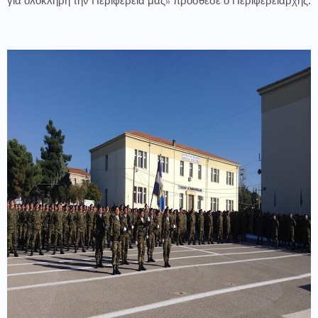
για ολόκληρη την Περιφέρειά μας» πρόσθεσε ο Περιφερειάρχης.