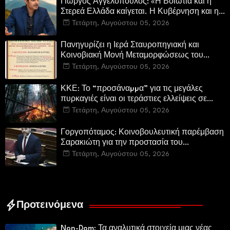
Γιώργος Αγγελόπουλος: «Η Βοιωτία και η
Στερεά Ελλάδα καίγεται. Η Κυβέρνηση και η
Περιφερειακή Αρχή αυτοθαυμάζονται.»
Τετάρτη, Αυγούστου 05, 2026
Πανηγυρίζει η Ιερά Σταυροπηγιακή και
Κοινοβιακή Μονή Μεταμορφώσεως του
Σωτήρος Καμενων Βουρλων (Μονή Αγιάς ή
Τετάρτη, Αυγούστου 05, 2026
Καρυάς)
ΚΚΕ: Το “προσάναµµα” για τις μεγάλες
πυρκαγιές είναι οι τεράστιες ελλείψεις σε
µέσα και προσωπικό στην Πυροσβεστική και
Τετάρτη, Αυγούστου 05, 2026
τις δασικές υπηρεσίες
Γοργοπόταμος: Κοινοβουλευτική παρέμβαση
Σαρακιώτη για την προστασία του
εμβληματικού φυσικού και ιστορικού
Τετάρτη, Αυγούστου 05, 2026
τοποσήμου
Προτεινόμενα
Non-Dom: Τα αναλυτικά στοιχεία μιας νέας