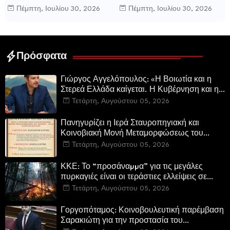
μυθιστόρημα του γνωστού
αστυνομικό μυθιστόρημα της
Πέμπτη, Ιουλίου 30, 2026
Πέμπτη, Ιουλίου 30, 2026
δημοσιογράφου Γεώργιου Θ.
Κατερίνας Πανούση Οι ρόλοι
Συριόπουλου El Funcionario -
Ελεγεία στην Ευρωκρατία
των Βρυξελλών.
Πρόσφατα
Γιώργος Αγγελόπουλος: «Η Βοιωτία και η
Στερεά Ελλάδα καίγεται. Η Κυβέρνηση και η
Περιφερειακή Αρχή αυτοθαυμάζονται.»
Τετάρτη, Αυγούστου 05, 2026
Πανηγυρίζει η Ιερά Σταυροπηγιακή και
Κοινοβιακή Μονή Μεταμορφώσεως του
Σωτήρος Καμενων Βουρλων (Μονή Αγιάς ή
Τετάρτη, Αυγούστου 05, 2026
Καρυάς)
ΚΚΕ: Το “προσάναµµα” για τις μεγάλες
πυρκαγιές είναι οι τεράστιες ελλείψεις σε
µέσα και προσωπικό στην Πυροσβεστική και
Τετάρτη, Αυγούστου 05, 2026
τις δασικές υπηρεσίες
Γοργοπόταμος: Κοινοβουλευτική παρέμβαση
Σαρακιώτη για την προστασία του