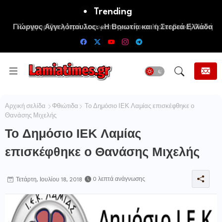
Trending
Πανηγυρίζει η Ιερά Σταυροπηγιακή και Κοινοβιακή Μονή
Μεταμορφώσεως του Σωτήρος Καμενων Βουρλων (Μονή
Αγιάς ή Καρυάς)
Αρχική σελίδα
Φθιώτιδα
Το Δημόσιο ΙΕΚ Λαμίας επισκέφθηκε ο
Θανάσης Μιχελής
Το Δημόσιο ΙΕΚ Λαμίας
επισκέφθηκε ο Θανάσης Μιχελής
0 λεπτά ανάγνωσης
Τετάρτη, Ιουλίου 18, 2018