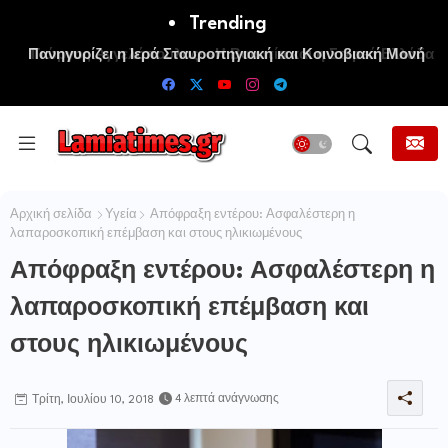
Trending
Πανηγυρίζει η Ιερά Σταυροπηγιακή και Κοινοβιακή Μονή
Μεταμορφώσεως του Σωτήρος Καμενων Βουρλων (Μονή
Αγιάς ή Καρυάς)
Αρχική σελίδα
Υγεία
Απόφραξη εντέρου: Ασφαλέστερη η
λαπαροσκοπική επέμβαση και στους ηλικιωμένους
Απόφραξη εντέρου: Ασφαλέστερη η
λαπαροσκοπική επέμβαση και
στους ηλικιωμένους
4 λεπτά ανάγνωσης
Τρίτη, Ιουλίου 10, 2018