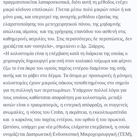
πραγματοποιείται λαπαροσκοπικά, διότι αυτή τη μέθοδος ενέχει
μικρό κίνδυνο επιπλοκών. Γίνεται μέσω πολύ μικρών οπών ή και
μόνο μιας, και υπερτερεί της ανοιχτής μεθόδου εξαιτίας της
ελαχιστοποίησης του μετεγχειρητικού πόνου, της μηδαμινής
απώλειας αίματος
και της γρήγορης επανόδου του ασθενή στις
καθημερινές ασχολίες του. Στις περισσότερες δε περιπτώσεις, δεν
χρειάζεται καν νοσηλεία», σημειώνει ο Δρ. Ξιάρχος.
«Η κολοστομία είναι η επέμβαση κατά τη διάρκεια της οποίας ο
χειρουργός δημιουργεί μια οπή στον κοιλιακό τοίχωμα και φέρνει
έξω το ένα άκρο του υγιούς παχέος εντέρου διαμέσου της οπής
αυτής και το ράβει στο δέρμα. Τα άτομα με προσωρινές ή μόνιμες
κολοστομίες έχουν μικρούς σάκους τοποθετημένους στο σημείο
για τη συλλογή των περιττωμάτων. Υπάρχουν πολλοί λόγοι για
τους οποίους καθίσταται απαραίτητη μια κολοστομία, μεταξύ
αυτών είναι ο τραυματισμός, η εντερική απόφραξη, οι συγγενείς
ανωμαλίες, η νόσος του
Crohn
, η ακράτεια, η εκκολπωματίτιδα
και
ο καρκίνος του παχέος εντέρου, του ορθού ή του πρωκτού.
Ωστόσο, υπάρχει μια νέα μέθοδος ελάχιστα επεμβατική, η οποία
ονομάζεται Διαπρωκτική Ενδοσκοπική Μικροχειρουργική (ΤΕΜ),