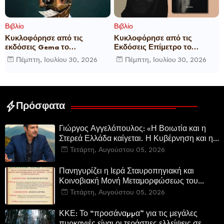
Βιβλίο
Βιβλίο
Κυκλοφόρησε από τις
Κυκλοφόρησε από τις
εκδόσεις Gema το
Εκδόσεις Επίμετρο το
μυθιστόρημα του γνωστού
αστυνομικό μυθιστόρημα της
Πέμπτη, Ιουλίου 30, 2026
Πέμπτη, Ιουλίου 30, 2026
δημοσιογράφου Γεώργιου Θ.
Κατερίνας Πανούση Οι ρόλοι
Συριόπουλου El Funcionario -
Ελεγεία στην Ευρωκρατία
των Βρυξελλών.
Πρόσφατα
Γιώργος Αγγελόπουλος: «Η Βοιωτία και η
Στερεά Ελλάδα καίγεται. Η Κυβέρνηση και η
Περιφερειακή Αρχή αυτοθαυμάζονται.»
Τετάρτη, Αυγούστου 05, 2026
Πανηγυρίζει η Ιερά Σταυροπηγιακή και
Κοινοβιακή Μονή Μεταμορφώσεως του
Σωτήρος Καμενων Βουρλων (Μονή Αγιάς ή
Τετάρτη, Αυγούστου 05, 2026
Καρυάς)
ΚΚΕ: Το “προσάναµµα” για τις μεγάλες