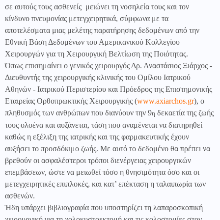
σε αυτούς τους ασθενείς
μειώνει τη νοσηλεία τους και τον
κίνδυνο πνευμονίας μετεγχειρητικά, σύμφωνα με τα
αποτελέσματα μιας μελέτης παρατήρησης δεδομένων από την
Εθνική Βάση Δεδομένων του Αμερικανικού Κολλεγίου
Χειρουργών για τη Χειρουργική Βελτίωση της Ποιότητας.
Όπως επισημαίνει ο γενικός χειρουργός Δρ. Αναστάσιος Ξιάρχος -
Διευθυντής της χειρουργικής κλινικής του Ομίλου Ιατρικού
Αθηνών - Ιατρικού Περιστερίου και Πρόεδρος της Επιστημονικής
Εταιρείας Ορθοπρωκτικής Χειρουργικής
(
www.axiarchos.gr
)
, ο
πληθυσμός των ανθρώπων που διανύουν την 9
δεκαετία της ζωής
η
τους ολοένα και αυξάνεται, τάση που αναμένεται να διατηρηθεί
καθώς η εξέλιξη της ιατρικής και της φαρμακευτικής έχουν
αυξήσει το προσδόκιμο ζωής. Με αυτό το δεδομένο θα πρέπει να
βρεθούν οι ασφαλέστεροι τρόποι διενέργειας χειρουργικών
επεμβάσεων, ώστε να μειωθεί τόσο η θνησιμότητα όσο και οι
μετεγχειρητικές επιπλοκές, και κατ’ επέκταση η ταλαιπωρία των
ασθενών.
Ήδη υπάρχει βιβλιογραφία που υποστηρίζει τη λαπαροσκοπική
χειρουργική για τη χολοκυστοεκτομή και τις κολοστομίες στον