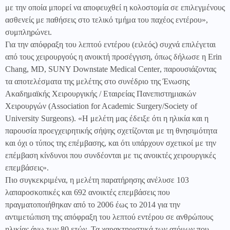
με την οποία μπορεί να αποφευχθεί η κολοστομία σε επιλεγμένους
ασθενείς με παθήσεις στο τελικό τμήμα του παχέος εντέρου»,
συμπληρώνει.
Για την απόφραξη του λεπτού εντέρου (ειλεός) συχνά επιλέγεται
από τους χειρουργούς η ανοικτή προσέγγιση, όπως δήλωσε η
Erin
Chang
,
MD
,
SUNY
Downstate
Medical
Center
, παρουσιάζοντας
τα αποτελέσματα της μελέτης στο συνέδριο της Ένωσης
Ακαδημαϊκής Χειρουργικής / Εταιρείας Πανεπιστημιακών
Χειρουργών (
Association
for
Academic
Surgery
/
Society
of
University
Surgeons
). «Η μελέτη μας έδειξε ότι η ηλικία και η
παρουσία προεγχειρητικής σήψης σχετίζονται με τη θνησιμότητα
και όχι ο τύπος της επέμβασης, και ότι υπάρχουν σχετικοί με την
επέμβαση κίνδυνοι που συνδέονται με τις ανοικτές χειρουργικές
επεμβάσεις».
Πιο συγκεκριμένα, η μελέτη παρατήρησης ανέλυσε 103
λαπαροσκοπικές και 692 ανοικτές επεμβάσεις που
πραγματοποιήθηκαν από το 2006 έως το 2014 για την
αντιμετώπιση της απόφραξη του λεπτού εντέρου σε ανθρώπους
ηλικίας άνω των 80 ετών. Τα χαρακτηριστικά των ατόμων που