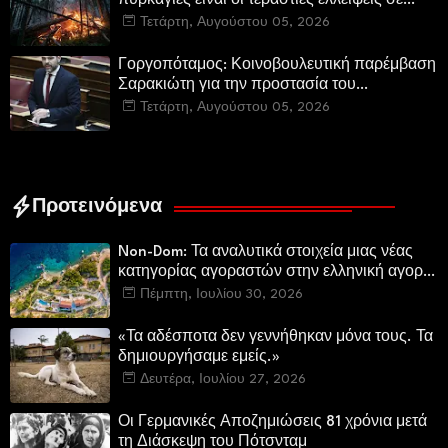
πυρκαγιές είναι οι τεράστιες ελλείψεις σε
µέσα και προσωπικό στην Πυροσβεστική και
Τετάρτη, Αυγούστου 05, 2026
τις δασικές υπηρεσίες
Γοργοπόταμος: Κοινοβουλευτική παρέμβαση
Σαρακιώτη για την προστασία του
εμβληματικού φυσικού και ιστορικού
Τετάρτη, Αυγούστου 05, 2026
τοποσήμου
Προτεινόμενα
Non-Dom: Τα αναλυτικά στοιχεία μιας νέας
κατηγορίας αγοραστών στην ελληνική αγορά
πολυτελών κατοικιών
Πέμπτη, Ιουλίου 30, 2026
«Τα αδέσποτα δεν γεννήθηκαν μόνα τους. Τα
δημιουργήσαμε εμείς.»
Δευτέρα, Ιουλίου 27, 2026
Οι Γερμανικές Αποζημιώσεις 81 χρόνια μετά
τη Διάσκεψη του Πότσνταμ