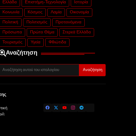
Ελλάδα
Επιστήμη-Τεχνολογία
Ιστορία
Κοινωνία
Κόσμος
Λαμία
Οικονομία
Πολιτική
Πολιτισμός
Προτεινόμενα
Πρόσωπα
Πρώτο Θέμα
Στερεά Ελλάδα
Τουρισμός
Υγεία
Φθιώτιδα
Αναζήτηση
της
τική
il: