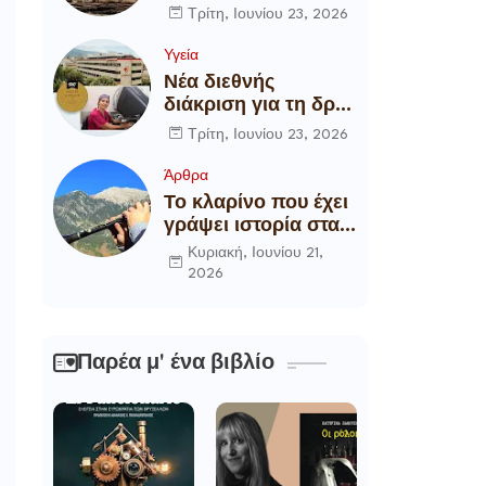
αποξήλωση των
Τρίτη, Ιουνίου 23, 2026
ενεργειακών
υποδομών της
Υγεία
χώρας
Νέα διεθνής
διάκριση για τη δρ
Θάλεια
Τρίτη, Ιουνίου 23, 2026
Πετροπούλου,
Διευθύντρια
Άρθρα
Xειρουργό του
Το κλαρίνο που έχει
Metropolitan
γράψει ιστορία στα
General
χωριά της Ρούμελης
Κυριακή, Ιουνίου 21,
2026
Παρέα μ' ένα βιβλίο