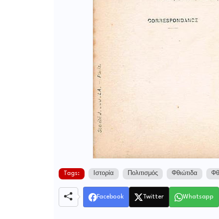
Tags:
Ιστορία
Πολιτισμός
Φθιώτιδα
Φθ
Facebook
Twitter
Whatsapp