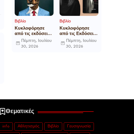
Βιβλίο
Βιβλίο
Κυκλοφόρησε
Κυκλοφόρησε
από τις εκδόσεις
από τις Εκδόσεις
Gema το
Επίμετρο το
Πέμπτη, Ιουλίου
Πέμπτη, Ιουλίου
μυθιστόρημα του
αστυνομικό
30, 2026
30, 2026
γνωστού
μυθιστόρημα της
δημοσιογράφου
Κατερίνας
Γεώργιου Θ.
Πανούση Οι ρόλοι
Συριόπουλου El
Funcionario -
Ελεγεία στην
Ευρωκρατία των
Βρυξελλών.
Θεματικές
info
Αθλητισμός
Βιβλίο
Γευσιγνωσία