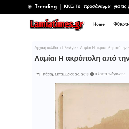
Trending
ΚΚΕ: Το “προσάναµµα” για τις μ
και προσωπικό στην Πυροσβεστι
Home
Φθιώτι
Αρχική σελίδα
Lifestyle
Λαμία: Η ακρόπολη από την κ
Λαμία: Η ακρόπολη από την
0 λεπτά ανάγνωσης
Τετάρτη, Σεπτεμβρίου 26, 2018