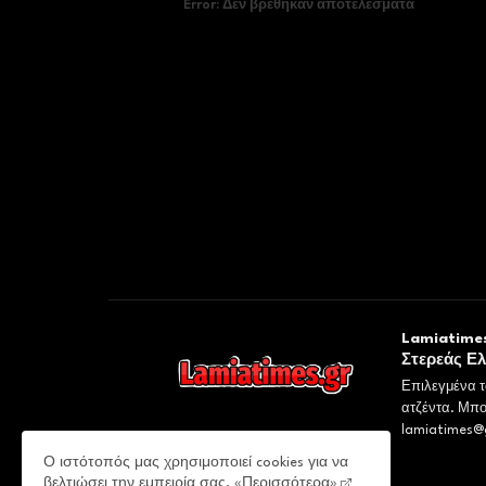
Error:
Δεν βρέθηκαν αποτελέσματα
Lamiatimes
Στερεάς Ε
Επιλεγμένα τ
ατζέντα. Μπο
lamiatimes@
Ο ιστότοπός μας χρησιμοποιεί cookies για να
βελτιώσει την εμπειρία σας.
«Περισσότερα»