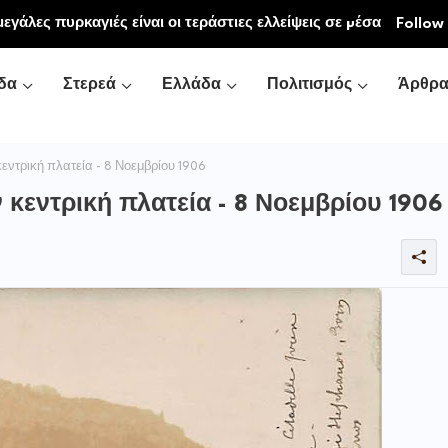
εγάλες πυρκαγιές είναι οι τεράστιες ελλείψεις σε µέσα
Follow
κή και τις δασικές υπηρεσίες
δα
Στερεά
Ελλάδα
Πολιτισμός
Άρθρ
εντρική πλατεία - 8 Νοεμβρίου 1906
 κεντρική πλατεία - 8 Νοεμβρίου 1906