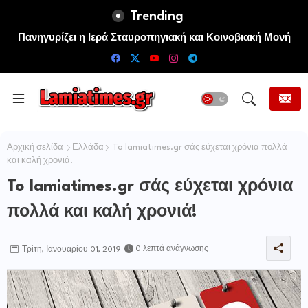
Trending
Πανηγυρίζει η Ιερά Σταυροπηγιακή και Κοινοβιακή Μονή
Μεταμορφώσεως του Σωτήρος Καμενων Βουρλων (Μονή
Αγιάς ή Καρυάς)
Αρχική σελίδα
Ελλάδα
To lamiatimes.gr σάς εύχεται χρόνια πολλά
και καλή χρονιά!
To lamiatimes.gr σάς εύχεται χρόνια
πολλά και καλή χρονιά!
0 λεπτά ανάγνωσης
Τρίτη, Ιανουαρίου 01, 2019