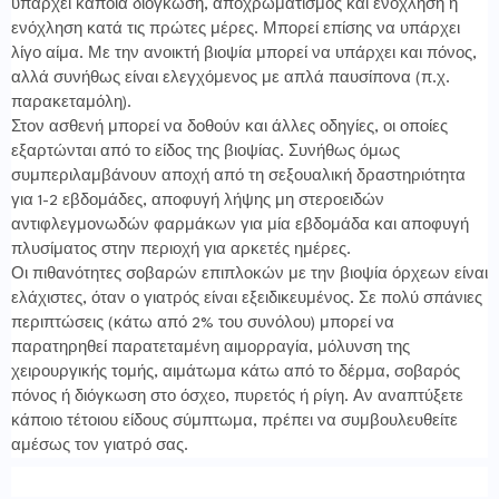
υπάρχει κάποια διόγκωση, αποχρωματισμός και ενόχληση ή
ενόχληση κατά τις πρώτες μέρες. Μπορεί επίσης να υπάρχει
λίγο αίμα. Με την ανοικτή βιοψία μπορεί να υπάρχει και πόνος,
αλλά συνήθως είναι ελεγχόμενος με απλά παυσίπονα (π.χ.
παρακεταμόλη).
Στον ασθενή μπορεί να δοθούν και άλλες οδηγίες, οι οποίες
εξαρτώνται από το είδος της βιοψίας. Συνήθως όμως
συμπεριλαμβάνουν αποχή από τη σεξουαλική δραστηριότητα
για 1-2 εβδομάδες, αποφυγή λήψης μη στεροειδών
αντιφλεγμονωδών φαρμάκων για μία εβδομάδα και αποφυγή
πλυσίματος στην περιοχή για αρκετές ημέρες.
Οι πιθανότητες σοβαρών επιπλοκών με την βιοψία όρχεων είναι
ελάχιστες, όταν ο γιατρός είναι εξειδικευμένος. Σε πολύ σπάνιες
περιπτώσεις (κάτω από 2% του συνόλου) μπορεί να
παρατηρηθεί παρατεταμένη αιμορραγία, μόλυνση της
χειρουργικής τομής, αιμάτωμα κάτω από το δέρμα, σοβαρός
πόνος ή διόγκωση στο όσχεο, πυρετός ή ρίγη. Αν αναπτύξετε
κάποιο τέτοιου είδους σύμπτωμα, πρέπει να συμβουλευθείτε
αμέσως τον γιατρό σας.