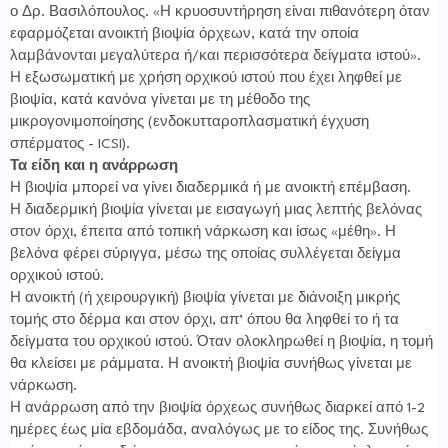
ο Δρ. Βασιλόπουλος. «Η κρυοσυντήρηση είναι πιθανότερη όταν
εφαρμόζεται ανοικτή βιοψία όρχεων, κατά την οποία
λαμβάνονται μεγαλύτερα ή/και περισσότερα δείγματα ιστού».
Η εξωσωματική με χρήση ορχικού ιστού που έχει ληφθεί με
βιοψία, κατά κανόνα γίνεται με τη μέθοδο της
μικρογονιμοποίησης (ενδοκυτταροπλασματική έγχυση
σπέρματος -
ICSI
).
Τα είδη και η ανάρρωση
Η βιοψία μπορεί να γίνει διαδερμικά ή με ανοικτή επέμβαση.
Η διαδερμική βιοψία γίνεται με εισαγωγή μιας λεπτής βελόνας
στον όρχι, έπειτα από τοπική νάρκωση και ίσως «μέθη». Η
βελόνα φέρει σύριγγα, μέσω της οποίας συλλέγεται δείγμα
ορχικού ιστού.
Η ανοικτή (ή χειρουργική) βιοψία γίνεται με διάνοιξη μικρής
τομής στο δέρμα και στον όρχι, απ’ όπου θα ληφθεί το ή τα
δείγματα του ορχικού ιστού. Όταν ολοκληρωθεί η βιοψία, η τομή
θα κλείσει με ράμματα. Η ανοικτή βιοψία συνήθως γίνεται με
νάρκωση.
Η ανάρρωση από την βιοψία όρχεως συνήθως διαρκεί από 1-2
ημέρες έως μία εβδομάδα, αναλόγως με το είδος της. Συνήθως