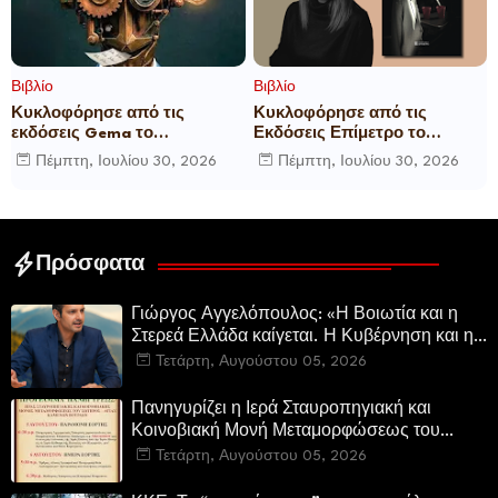
Βιβλίο
Βιβλίο
Κυκλοφόρησε από τις
Κυκλοφόρησε από τις
εκδόσεις Gema το
Εκδόσεις Επίμετρο το
μυθιστόρημα του γνωστού
αστυνομικό μυθιστόρημα της
Πέμπτη, Ιουλίου 30, 2026
Πέμπτη, Ιουλίου 30, 2026
δημοσιογράφου Γεώργιου Θ.
Κατερίνας Πανούση Οι ρόλοι
Συριόπουλου El Funcionario -
Ελεγεία στην Ευρωκρατία
των Βρυξελλών.
Πρόσφατα
Γιώργος Αγγελόπουλος: «Η Βοιωτία και η
Στερεά Ελλάδα καίγεται. Η Κυβέρνηση και η
Περιφερειακή Αρχή αυτοθαυμάζονται.»
Τετάρτη, Αυγούστου 05, 2026
Πανηγυρίζει η Ιερά Σταυροπηγιακή και
Κοινοβιακή Μονή Μεταμορφώσεως του
Σωτήρος Καμενων Βουρλων (Μονή Αγιάς ή
Τετάρτη, Αυγούστου 05, 2026
Καρυάς)