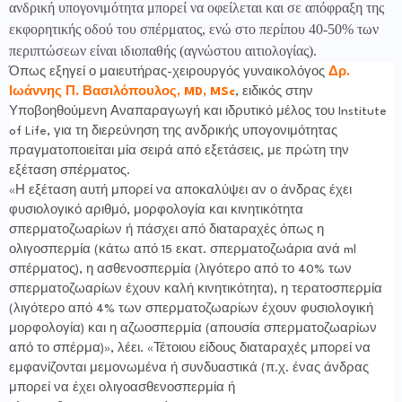
ανδρική υπογονιμότητα μπορεί να οφείλεται και σε απόφραξη της
εκφορητικής οδού του σπέρματος, ενώ στο περίπου 40-50% των
περιπτώσεων είναι ιδιοπαθής (αγνώστου αιτιολογίας).
Όπως εξηγεί ο μαιευτήρας-χειρουργός γυναικολόγος
Δρ.
Ιωάννης Π. Βασιλόπουλος, MD, MSc
,
ειδικός στην
Υποβοηθούμενη Αναπαραγωγή και ιδρυτικό μέλος του Institute
of Life, για τη διερεύνηση της ανδρικής υπογονιμότητας
πραγματοποιείται μία σειρά από εξετάσεις, με πρώτη την
εξέταση σπέρματος.
«Η εξέταση αυτή μπορεί να αποκαλύψει αν ο άνδρας έχει
φυσιολογικό αριθμό, μορφολογία και κινητικότητα
σπερματοζωαρίων ή πάσχει από διαταραχές όπως η
ολιγοσπερμία (κάτω από 15 εκατ. σπερματοζωάρια ανά
ml
σπέρματος), η ασθενοσπερμία (λιγότερο από το 40% των
σπερματοζωαρίων έχουν καλή κινητικότητα), η τερατοσπερμία
(λιγότερο από 4% των σπερματοζωαρίων έχουν φυσιολογική
μορφολογία) και η αζωοσπερμία (απουσία σπερματοζωαρίων
από το σπέρμα)», λέει. «Τέτοιου είδους διαταραχές μπορεί να
εμφανίζονται μεμονωμένα ή συνδυαστικά (π.χ. ένας άνδρας
μπορεί να έχει ολιγοασθενοσπερμία ή