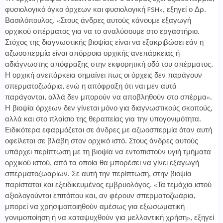
φυσιολογικό όγκο όρχεων και φυσιολογική
FSH
», εξηγεί ο Δρ.
Βασιλόπουλος. «Στους άνδρες αυτούς κάνουμε εξαγωγή
ορχικού σπέρματος για να το αναλύσουμε στο εργαστήριο.
Στόχος της διαγνωστικής βιοψίας είναι να εξακριβώσει εάν η
αζωοσπερμία είναι απόρροια ορχικής ανεπάρκειας ή
αδιάγνωστης απόφραξης στην εκφορητική οδό του σπέρματος.
Η ορχική ανεπάρκεια σημαίνει πως οι όρχεις δεν παράγουν
σπερματοζωάρια, ενώ η απόφραξη ότι ναι μεν αυτά
παράγονται, αλλά δεν μπορούν να αποβληθούν στο σπέρμα».
Η βιοψία όρχεων δεν γίνεται μόνο για διαγνωστικούς σκοπούς,
αλλά και στο πλαίσιο της θεραπείας για την υπογονιμότητα.
Ειδικότερα εφαρμόζεται σε άνδρες με αζωοσπερμία όταν αυτή
οφείλεται σε βλάβη στον ορχικό ιστό. Στους άνδρες αυτούς
υπάρχει περίπτωση με τη βιοψία να εντοπιστούν υγιή τμήματα
ορχικού ιστού, από τα οποία θα μπορέσει να γίνει εξαγωγή
σπερματοζωαρίων. Σε αυτή την περίπτωση, στην βιοψία
παρίσταται και εξειδικευμένος εμβρυολόγος. «Τα τεμάχια ιστού
αξιολογούνται επιτόπου και, αν φέρουν σπερματοζωάρια,
μπορεί να χρησιμοποιηθούν αμέσως για εξωσωματική
γονιμοποίηση ή να καταψυχθούν για μελλοντική χρήση», εξηγεί