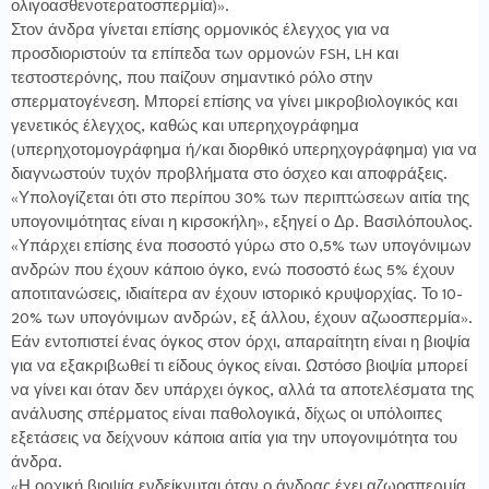
ολιγοασθενοτερατοσπερμία)».
Στον άνδρα γίνεται επίσης ορμονικός έλεγχος για να
προσδιοριστούν τα επίπεδα των ορμονών FSH, LH και
τεστοστερόνης, που παίζουν σημαντικό ρόλο στην
σπερματογένεση. Μπορεί επίσης να γίνει μικροβιολογικός και
γενετικός έλεγχος, καθώς και υπερηχογράφημα
(υπερηχοτομογράφημα ή/και διορθικό υπερηχογράφημα) για να
διαγνωστούν τυχόν προβλήματα στο όσχεο και αποφράξεις.
«Υπολογίζεται ότι στο περίπου 30% των περιπτώσεων αιτία της
υπογονιμότητας είναι η κιρσοκήλη», εξηγεί ο Δρ. Βασιλόπουλος.
«Υπάρχει επίσης ένα ποσοστό γύρω στο 0,5% των υπογόνιμων
ανδρών που έχουν κάποιο όγκο, ενώ ποσοστό έως 5% έχουν
αποτιτανώσεις, ιδιαίτερα αν έχουν ιστορικό κρυψορχίας. Το 10-
20% των υπογόνιμων ανδρών, εξ άλλου, έχουν αζωοσπερμία».
Εάν εντοπιστεί ένας όγκος στον όρχι, απαραίτητη είναι η βιοψία
για να εξακριβωθεί τι είδους όγκος είναι. Ωστόσο βιοψία μπορεί
να γίνει και όταν δεν υπάρχει όγκος, αλλά τα αποτελέσματα της
ανάλυσης σπέρματος είναι παθολογικά, δίχως οι υπόλοιπες
εξετάσεις να δείχνουν κάποια αιτία για την υπογονιμότητα του
άνδρα.
«Η ορχική βιοψία ενδείκνυται όταν ο άνδρας έχει αζωοσπερμία,