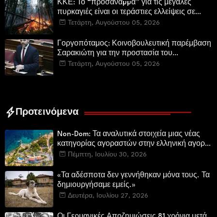
ΚΚΕ: Το “προσάναµµα” για τις μεγάλες
πυρκαγιές είναι οι τεράστιες ελλείψεις σε
µέσα και προσωπικό στην Πυροσβεστική και
Τετάρτη, Αυγούστου 05, 2026
τις δασικές υπηρεσίες
Γοργοπόταμος: Κοινοβουλευτική παρέμβαση
Σαρακιώτη για την προστασία του
εμβληματικού φυσικού και ιστορικού
Τετάρτη, Αυγούστου 05, 2026
τοποσήμου
Προτεινόμενα
Non-Dom: Τα αναλυτικά στοιχεία μιας νέας
κατηγορίας αγοραστών στην ελληνική αγορά
πολυτελών κατοικιών
Πέμπτη, Ιουλίου 30, 2026
«Τα αδέσποτα δεν γεννήθηκαν μόνα τους. Τα
δημιουργήσαμε εμείς.»
Δευτέρα, Ιουλίου 27, 2026
Οι Γερμανικές Αποζημιώσεις 81 χρόνια μετά