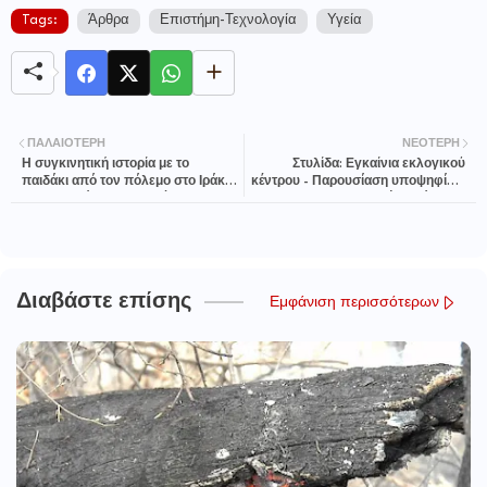
Tags:
Άρθρα
Επιστήμη-Τεχνολογία
Υγεία
ΠΑΛΑΙΌΤΕΡΗ
ΝΕΌΤΕΡΗ
Η συγκινητική ιστορία με το
Στυλίδα: Εγκαίνια εκλογικού
παιδάκι από τον πόλεμο στο Ιράκ
κέντρου - Παρουσίαση υποψηφίων
και τη σφαίρα στον εγκέφαλο
του συνδυασμού «Πρόοδος»
Διαβάστε επίσης
Εμφάνιση περισσότερων