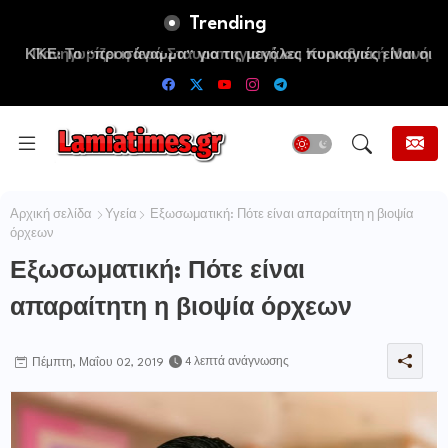
Trending
ΚΚΕ: Το “προσάναµµα” για τις μεγάλες πυρκαγιές είναι οι
τεράστιες ελλείψεις σε µέσα και προσωπικό στην
Πυροσβεστική και τις δασικές υπηρεσίες
Αρχική σελίδα
Υγεία
Εξωσωματική: Πότε είναι απαραίτητη η βιοψία
όρχεων
Εξωσωματική: Πότε είναι
απαραίτητη η βιοψία όρχεων
4 λεπτά ανάγνωσης
Πέμπτη, Μαΐου 02, 2019