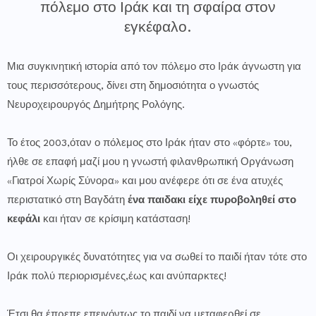
πόλεμο στο Ιράκ και τη σφαίρα στον
εγκέφαλο.
Μια συγκινητική ιστορία από τον πόλεμο στο Ιράκ άγνωστη για
τους περισσότερους, δίνει στη δημοσιότητα ο γνωστός
Νευροχειρουργός Δημήτρης Ρολόγης.
Το έτος 2003,όταν ο πόλεμος στο Ιράκ ήταν στο «φόρτε» του,
ήλθε σε επαφή μαζί μου η γνωστή φιλανθρωπική Οργάνωση
«Γιατροί Χωρίς Σύνορα» και μου ανέφερε ότι σε ένα ατυχές
περιστατικό στη Βαγδάτη
ένα παιδακι είχε πυροβοληθεί στο
κεφάλι
και ήταν σε κρίσιμη κατάσταση!
Οι χειρουργικές δυνατότητες για να σωθεί το παιδί ήταν τότε στο
Ιράκ πολύ περιορισμένες,έως και ανύπαρκτες!
Έτσι,θα έπρεπε επειγόντως το παιδί να μεταφερθεί σε