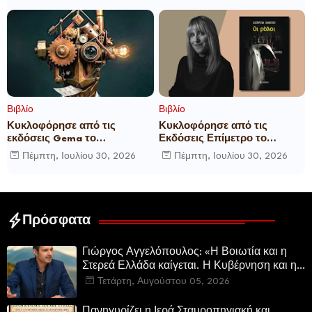
Βιβλίο
Βιβλίο
Κυκλοφόρησε από τις
Κυκλοφόρησε από τις
εκδόσεις Gema το
Εκδόσεις Επίμετρο το
μυθιστόρημα του γνωστού
αστυνομικό μυθιστόρημα της
Πέμπτη, Ιουλίου 30, 2026
Πέμπτη, Ιουλίου 30, 2026
δημοσιογράφου Γεώργιου Θ.
Κατερίνας Πανούση Οι ρόλοι
Συριόπουλου El Funcionario -
Ελεγεία στην Ευρωκρατία
των Βρυξελλών.
Πρόσφατα
Γιώργος Αγγελόπουλος: «Η Βοιωτία και η
Στερεά Ελλάδα καίγεται. Η Κυβέρνηση και η
Περιφερειακή Αρχή αυτοθαυμάζονται.»
Τετάρτη, Αυγούστου 05, 2026
Πανηγυρίζει η Ιερά Σταυροπηγιακή και