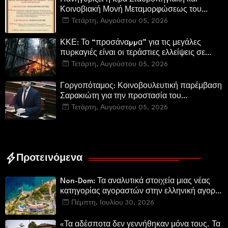
Κοινοβιακή Μονή Μεταμορφώσεως του
Σωτήρος Καμενων Βουρλων (Μονή Αγιάς ή
Τετάρτη, Αυγούστου 05, 2026
Καρυάς)
ΚΚΕ: Το “προσάναµµα” για τις μεγάλες
πυρκαγιές είναι οι τεράστιες ελλείψεις σε
µέσα και προσωπικό στην Πυροσβεστική και
Τετάρτη, Αυγούστου 05, 2026
τις δασικές υπηρεσίες
Γοργοπόταμος: Κοινοβουλευτική παρέμβαση
Σαρακιώτη για την προστασία του
εμβληματικού φυσικού και ιστορικού
Τετάρτη, Αυγούστου 05, 2026
τοποσήμου
Προτεινόμενα
Non-Dom: Τα αναλυτικά στοιχεία μιας νέας
κατηγορίας αγοραστών στην ελληνική αγορά
πολυτελών κατοικιών
Πέμπτη, Ιουλίου 30, 2026
«Τα αδέσποτα δεν γεννήθηκαν μόνα τους. Τα