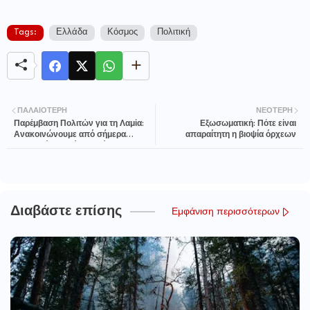
Tags:
Ελλάδα
Κόσμος
Πολιτική
ΠΑΛΑΙΌΤΕΡΗ
ΝΕΌΤΕΡΗ
Παρέμβαση Πολιτών για τη Λαμία:
Εξωσωματική: Πότε είναι
Ανακοινώνουμε από σήμερα
απαραίτητη η βιοψία όρχεων
σταδιακά το Πρόγραμμά μας για τον
Δήμο Λαμιέων
Διαβάστε επίσης
Εμφάνιση περισσότερων