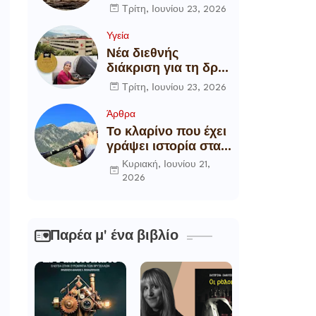
αποξήλωση των
Τρίτη, Ιουνίου 23, 2026
ενεργειακών
υποδομών της
Υγεία
χώρας
Νέα διεθνής
διάκριση για τη δρ
Θάλεια
Τρίτη, Ιουνίου 23, 2026
Πετροπούλου,
Διευθύντρια
Άρθρα
Xειρουργό του
Το κλαρίνο που έχει
Metropolitan
γράψει ιστορία στα
General
χωριά της Ρούμελης
Κυριακή, Ιουνίου 21,
2026
Παρέα μ' ένα βιβλίο