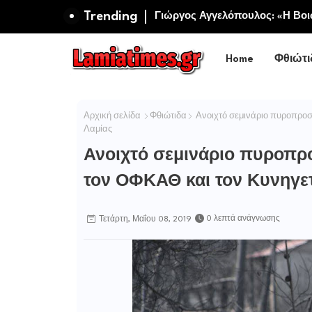
Trending
Πανηγυρίζει η Ιερά Σταυροπηγ
Σωτήρος Καμενων Βουρλων (Μο
Home
Φθιώτι
Αρχική σελίδα
Φθιώτιδα
Ανοιχτό σεμινάριο πυροπροσ
Λαμίας
Ανοιχτό σεμινάριο πυροπρ
τον ΟΦΚΑΘ και τον Κυνηγε
0 λεπτά ανάγνωσης
Τετάρτη, Μαΐου 08, 2019