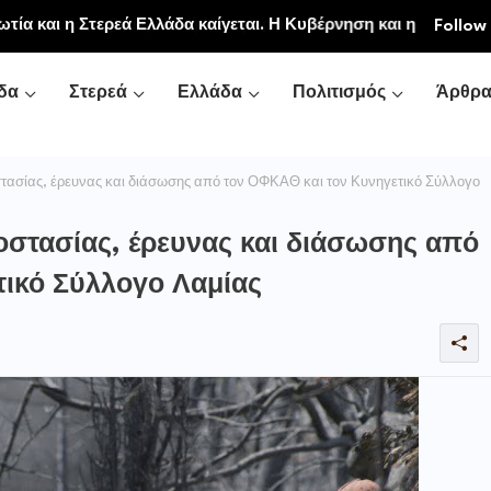
ιακή και Κοινοβιακή Μονή Μεταμορφώσεως του
Follow
νή Αγιάς ή Καρυάς)
δα
Στερεά
Ελλάδα
Πολιτισμός
Άρθρ
τασίας, έρευνας και διάσωσης από τον ΟΦΚΑΘ και τον Κυνηγετικό Σύλλογο
οστασίας, έρευνας και διάσωσης από
τικό Σύλλογο Λαμίας