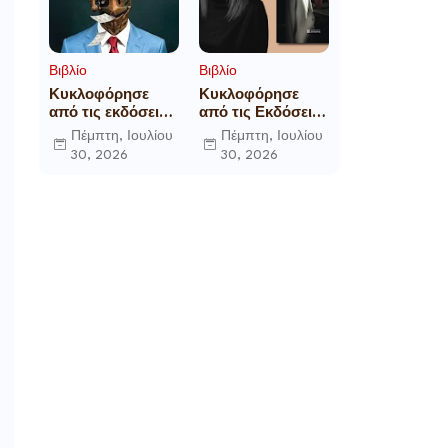
Βιβλίο
Βιβλίο
Κυκλοφόρησε
Κυκλοφόρησε
από τις εκδόσεις
από τις Εκδόσεις
Gema το
Επίμετρο το
Πέμπτη, Ιουλίου
Πέμπτη, Ιουλίου
μυθιστόρημα του
αστυνομικό
30, 2026
30, 2026
γνωστού
μυθιστόρημα της
δημοσιογράφου
Κατερίνας
Γεώργιου Θ.
Πανούση Οι ρόλοι
Συριόπουλου El
Funcionario -
Ελεγεία στην
Ευρωκρατία των
Βρυξελλών.