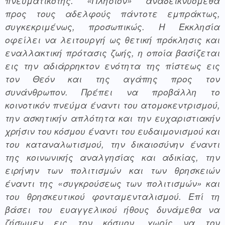
πνευματικότης. «Πλησίον» αναδεικνυόμεθα 
προς τους αδελφούς πάντοτε εμπράκτως, 
συγκεκριμένως, προσωπικώς. Η Εκκλησία 
οφείλει να λειτουργή ως θετική πρόκλησις και 
εναλλακτική πρότασις ζωής, η οποία βασίζεται 
εις την αδιάρρηκτον ενότητα της πίστεως εις 
τον Θεόν και της αγάπης προς τον 
συνάνθρωπον. Πρέπει να προβάλλη το 
κοινοτικόν πνεύμα έναντι του ατομοκεντρισμού, 
την ασκητικήν απλότητα και την ευχαριστιακήν 
χρήσιν του κόσμου έναντι του ευδαιμονισμού και 
του καταναλωτισμού, την δικαιοσύνην έναντι 
της κοινωνικής αναλγησίας και αδικίας, την 
ειρήνην των πολιτισμών και των θρησκειών 
έναντι της «συγκρούσεως των πολιτισμών» και 
του θρησκευτικού φονταμενταλισμού. Επί τη 
βάσει του ευαγγελικού ήθους δυνάμεθα να 
ζήσωμεν εις τον κόσμον, χωρίς να τον 