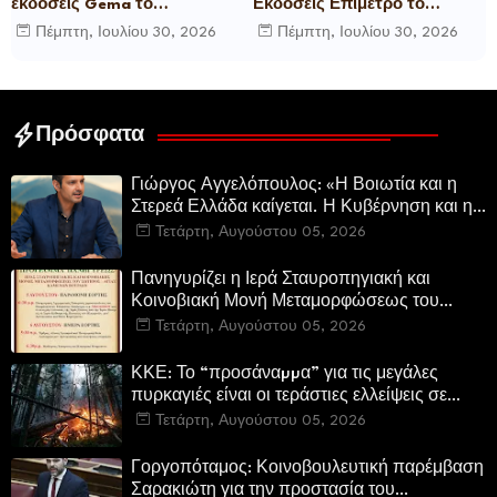
εκδόσεις Gema το
Εκδόσεις Επίμετρο το
μυθιστόρημα του γνωστού
αστυνομικό μυθιστόρημα της
Πέμπτη, Ιουλίου 30, 2026
Πέμπτη, Ιουλίου 30, 2026
δημοσιογράφου Γεώργιου Θ.
Κατερίνας Πανούση Οι ρόλοι
Συριόπουλου El Funcionario -
Ελεγεία στην Ευρωκρατία
των Βρυξελλών.
Πρόσφατα
Γιώργος Αγγελόπουλος: «Η Βοιωτία και η
Στερεά Ελλάδα καίγεται. Η Κυβέρνηση και η
Περιφερειακή Αρχή αυτοθαυμάζονται.»
Τετάρτη, Αυγούστου 05, 2026
Πανηγυρίζει η Ιερά Σταυροπηγιακή και
Κοινοβιακή Μονή Μεταμορφώσεως του
Σωτήρος Καμενων Βουρλων (Μονή Αγιάς ή
Τετάρτη, Αυγούστου 05, 2026
Καρυάς)
ΚΚΕ: Το “προσάναµµα” για τις μεγάλες
πυρκαγιές είναι οι τεράστιες ελλείψεις σε
µέσα και προσωπικό στην Πυροσβεστική και
Τετάρτη, Αυγούστου 05, 2026
τις δασικές υπηρεσίες
Γοργοπόταμος: Κοινοβουλευτική παρέμβαση
Σαρακιώτη για την προστασία του