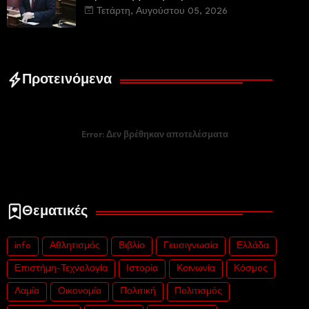
εμβληματικού φυσικού και ιστορικού
Τετάρτη, Αυγούστου 05, 2026
τοποσήμου
Προτεινόμενα
Error:
Δεν βρέθηκαν αποτελέσματα
Θεματικές
info
Αθλητισμός
Βιβλίο
Γευσιγνωσία
Ελλάδα
Επιστήμη-Τεχνολογία
Ιστορία
Κοινωνία
Κόσμος
Λαμία
Οικονομία
Πολιτική
Πολιτισμός