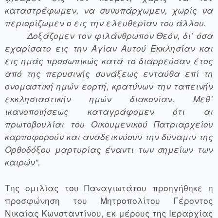
καταστρέφωμεν, να συνυπάρχωμεν, χωρίς να 
περιορίζωμεν ο εις την ελευθερίαν του άλλου.
Δοξάζομεν τον φιλάνθρωπον Θεόν, δι᾿ όσα 
εχαρίσατο εις την Αγίαν Αυτού Εκκλησίαν και 
εις ημάς προσωπικώς κατά το διαρρεύσαν έτος 
από της περυσινής συνάξεως ενταύθα επί τη 
ονομαστική ημών εορτή, κρατύνων την ταπεινήν 
εκκλησιαστικήν ημών διακονίαν. Μεθ᾿ 
ικανοποιήσεως καταγράφομεν ότι αι 
πρωτοβουλίαι του Οικουμενικού Πατριαρχείου 
καρποφορούν και αναδεικνύουν την δύναμιν της 
Ορθοδόξου μαρτυρίας έναντι των σημείων των 
καιρών”.
Της ομιλίας του Παναγιωτάτου προηγήθηκε η 
προσφώνηση του Μητροπολίτου Γέροντος 
Νικαίας Κωνσταντίνου, εκ μέρους της Ιεραρχίας 