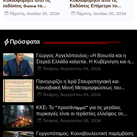
Κυκλοφόρησε από τις
Κυκλοφόρησε από τις
εκδόσεις Gema το
Εκδόσεις Επίμετρο το
μυθιστόρημα του γνωστού
αστυνομικό μυθιστόρημα της
Πέμπτη, Ιουλίου 30, 2026
Πέμπτη, Ιουλίου 30, 2026
δημοσιογράφου Γεώργιου Θ.
Κατερίνας Πανούση Οι ρόλοι
Συριόπουλου El Funcionario -
Ελεγεία στην Ευρωκρατία
των Βρυξελλών.
Πρόσφατα
Γιώργος Αγγελόπουλος: «Η Βοιωτία και η
Στερεά Ελλάδα καίγεται. Η Κυβέρνηση και η
Περιφερειακή Αρχή αυτοθαυμάζονται.»
Τετάρτη, Αυγούστου 05, 2026
Πανηγυρίζει η Ιερά Σταυροπηγιακή και
Κοινοβιακή Μονή Μεταμορφώσεως του
Σωτήρος Καμενων Βουρλων (Μονή Αγιάς ή
Τετάρτη, Αυγούστου 05, 2026
Καρυάς)
ΚΚΕ: Το “προσάναµµα” για τις μεγάλες
πυρκαγιές είναι οι τεράστιες ελλείψεις σε
µέσα και προσωπικό στην Πυροσβεστική και
Τετάρτη, Αυγούστου 05, 2026
τις δασικές υπηρεσίες
Γοργοπόταμος: Κοινοβουλευτική παρέμβαση