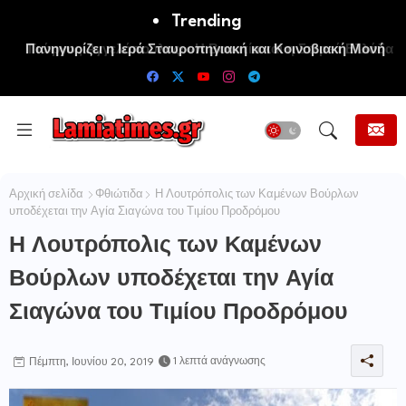
Trending
Πανηγυρίζει η Ιερά Σταυροπηγιακή και Κοινοβιακή Μονή
Μεταμορφώσεως του Σωτήρος Καμενων Βουρλων (Μονή
Αγιάς ή Καρυάς)
Αρχική σελίδα
Φθιώτιδα
Η Λουτρόπολις των Καμένων Βούρλων
υποδέχεται την Αγία Σιαγώνα του Τιμίου Προδρόμου
Η Λουτρόπολις των Καμένων
Βούρλων υποδέχεται την Αγία
Σιαγώνα του Τιμίου Προδρόμου
1 λεπτά ανάγνωσης
Πέμπτη, Ιουνίου 20, 2019