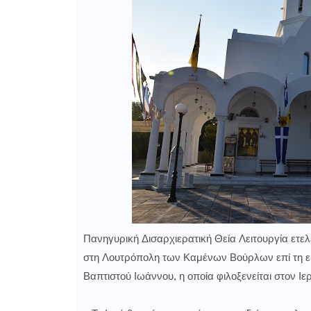
Πανηγυρική Δισαρχιερατική Θεία Λειτουργία ετελ
στη Λουτρόπολη των Καμένων Βούρλων επί τη ευ
Βαπτιστού Ιωάννου, η οποία φιλοξενείται στον Ιε