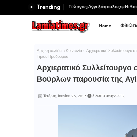
Trending
Πανηγυρίζει η Ιερά Σταυροπηγ
Σωτήρος Καμενων Βουρλων (Μο
Home
Φθιώτι
Αρχική σελίδα
Κοινωνία
Αρχιερατικό Συλλείτουργο σ
Τιμίου Προδρόμου
Αρχιερατικό Συλλείτουργο
Βούρλων παρουσία της Αγί
3 λεπτά ανάγνωσης
Τετάρτη, Ιουνίου 26, 2019