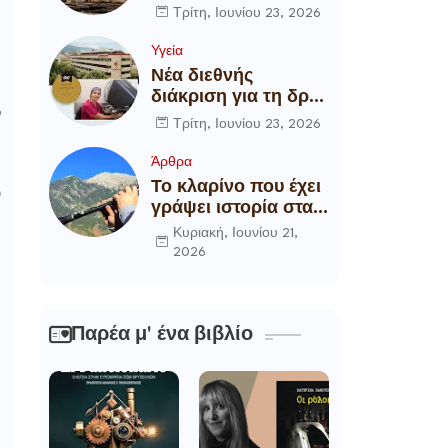
αποξήλωση των
Τρίτη, Ιουνίου 23, 2026
ενεργειακών
υποδομών της
Υγεία
χώρας
Νέα διεθνής
διάκριση για τη δρ
ό
Θάλεια
Τρίτη, Ιουνίου 23, 2026
Πετροπούλου,
Διευθύντρια
Άρθρα
Xειρουργό του
Το κλαρίνο που έχει
υ
Metropolitan
γράψει ιστορία στα
General
χωριά της Ρούμελης
Κυριακή, Ιουνίου 21,
2026
Παρέα μ' ένα βιβλίο