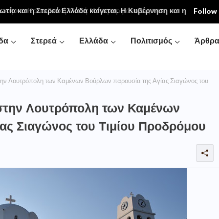
ιακή και Κοινοβιακή Μονή Μεταμορφώσεως του
Follow
νή Αγιάς ή Καρυάς)
δα
Στερεά
Ελλάδα
Πολιτισμός
Άρθρ
την Λουτρόπολη των Καμένων Βούρλων παρουσία της Αγίας Σιαγώνος του
 στην Λουτρόπολη των Καμένων
ας Σιαγώνος του Τιμίου Προδρόμου