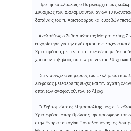
Προ της απολύσεως ο Ποιμενάρχης μας καθιέρωσ
Συνάξεως των Διαλαμψάντων αγίων εν Κωνσταντ
δαπάναις του π. Χριστοφόρου και ευσεβών πιστώ
Ακολούθως ο Σεβασμιώτατος Μητροπολίτης Ζιχν
ευχαρίστησε για την αγάπη και τη φιλοξενία και δ
Χριστοφόρου, με τον οποίο συνεδέετο με δεσμούς 
χρυσούν Ιωβηλαίο, συμπληρώνοντας 50 χρόνια Ι
Στην συνέχεια εκ μέρους του Εκκλησιαστικού Συ
Σιαφάκας μετέφερε τις ευχές και την αγάπη όλω
απάντων αναφωνούντων το Άξιος!
Ο Σεβασμιώτατος Μητροπολίτης μας κ. Νικόλαος
Χριστοφόρο, απαριθμώντας την προσφορά του 
στην Ενορία του αγίου Παντελεήμονος της Λουτρ