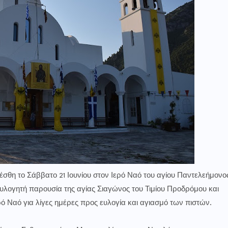
έσθη το Σάββατο 21 Ιουνίου στον Ιερό Ναό του αγίου Παντελεήμονο
λογητή παρουσία της αγίας Σιαγώνος του Τιμίου Προδρόμου και
ρό Ναό για λίγες ημέρες προς ευλογία και αγιασμό των πιστών.