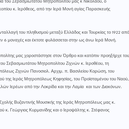
γία του Σεβασμιωτάτου Μητροπολίτου μας κ Νικολάου, ο
οπίου κ. Ιερόθεος, από την Ιερά Μονή αγίας Παρασκευής
ταλλαγή του πληθυσμού μεταξύ Ελλάδος και Τουρκίας το 1922 απ
ν 6 μοναχές και έκτοτε φυλάσσεται στην ως άνω Ιερά Μονή.
ολίτης μας χοροστάστησε στον Όρθρο και κατόπιν προηξήρχε το
του Σεβασμιωτάτου Μητροπολίτου Ζιχνών κ. Ιεροθέου, τη
όλεως Ζιχνών Πανοσιολ. Αρχιμ. π. Βασιλείου Κορώση, του
κού της Ιεράς Μητροπόλεως Κηφησίας, του Προϊσταμένου του Ναού,
λών Ιερέων από την Λοκρίδα και την Λαμία και των Διακόνων.
Σχολής Βυζαντινής Μουσικής της Ιεράς Μητροπόλεως μας κ.
ύ κ. Γεώργιος Κυρμανίδης και ο Ιεροψάλτης κ. Στέφανος