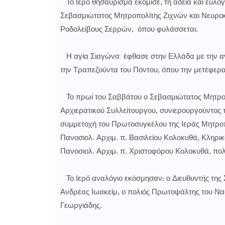
Το Ιερό θησαύρισμα εκόμισε, τη αδεία και ευλο
Σεβασμιώτατος Μητροπολίτης Ζιχνών και Νευροκ
Ροδολείβους Σερρών, όπου φυλάσσεται.
Η αγία Σιαγώνα έφθασε στην Ελλάδα με την αν
την Τραπεζούντα του Πόντου, όπου την μετέφερα
Το πρωί του Σαββάτου ο Σεβασμιώτατος Μητροπ
Αρχιερατικού Συλλείτουργου, συνιερουργούντος 
συμμετοχή του Πρωτοσυγκέλου της Ιεράς Μητροπ
Πανοσιολ. Αρχιμ. π. Βασιλείου Κολοκυθά, Κληρι
Πανοσιολ. Αρχιμ. π. Χριστοφόρου Κολοκυθά, πολ
Το Ιερό αναλόγιο εκόσμησαν: ο Διευθυντής της 
Ανδρέας Ιωακείμ, ο πολιός Πρωτοψάλτης του Ναο
Γεωργιάδης.