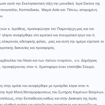
ε κατά την Εκκλησιαστική τάξη την μοναδική Ιερά Εικόνα της
ινουπόλει, Καππαδοκία, Μικρά Ασία και Πόντω, ιστορημένη
ν.
ών κ. Ιερόθεος, προσεφώνησε τον Ποιμενάρχη μας και τον
ι’ ολίγον αναφέρθηκε στο ιερατικό και πνευματικό έργο του π.
ειλικρινούς αδελφικής φιλίας, μιας και αυτή την ημέρα εόρτασε το
ερατικής διακονίας και προσφοράς.
μβουλίου του Ναού και των πιστών ενοριτών, ο κ. Δημήτριος
ν, προσφέροντας στον π. Χριστοφόρο έναν επιστήθιο Σταυρό,
 στην ομιλία του αναφέρθηκε με εγκάρδια λόγια στον π.
στην Ιερά Μονή Μεταμορφώσεως του Σωτήρος Καμένων Βούρλων,
οπόλεως, στην Εκπαίδευση καθώς και στην Διοίκηση της Ιεράς