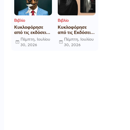
Βιβλίο
Βιβλίο
Κυκλοφόρησε
Κυκλοφόρησε
από τις εκδόσεις
από τις Εκδόσεις
Gema το
Επίμετρο το
Πέμπτη, Ιουλίου
Πέμπτη, Ιουλίου
μυθιστόρημα του
αστυνομικό
30, 2026
30, 2026
γνωστού
μυθιστόρημα της
δημοσιογράφου
Κατερίνας
Γεώργιου Θ.
Πανούση Οι ρόλοι
Συριόπουλου El
Funcionario -
Ελεγεία στην
Ευρωκρατία των
Βρυξελλών.