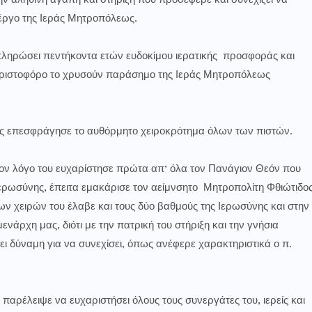
 αληθινή αγάπη και στήριξη που προσέφερε και συνεχίζει να
έργο της Ιεράς Μητροπόλεως.
υμπληρώσει πεντήκοντα ετών ευδοκίμου ιερατικής προσφοράς και
 Χριστοφόρο το χρυσούν παράσημο της Ιεράς Μητροπόλεως
ας επεσφράγησε το αυθόρμητο χειροκρότημα όλων των πιστών.
ν λόγο του ευχαρίστησε πρώτα απ’ όλα τον Πανάγιον Θεόν που
 ιερωσύνης, έπειτα εμακάρισε τον αείμνσητο Μητροπολίτη Φθιώτιδο
ων χειρών του έλαβε και τους δύο βαθμούς της Ιερωσύνης και στην
ενάρχη μας, διότι με την πατρική του στήριξη και την γνήσια
ει δύναμη για να συνεχίσει, όπως ανέφερε χαρακτηριστικά ο π.
αρέλειψε να ευχαριστήσει όλους τους συνεργάτες του, ιερείς και