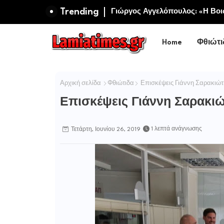
Trending
Πανηγυρίζει η Ιερά Σταυροπηγ
Σωτήρος Καμενων Βουρλων (Μο
Home
Φθιώτι
Αρχική σελίδα
Φθιώτιδα
Επισκέψεις Γιάννη Σαρακιώτ
Επισκέψεις Γιάννη Σαρακιώ
1 λεπτά ανάγνωσης
Τετάρτη, Ιουνίου 26, 2019