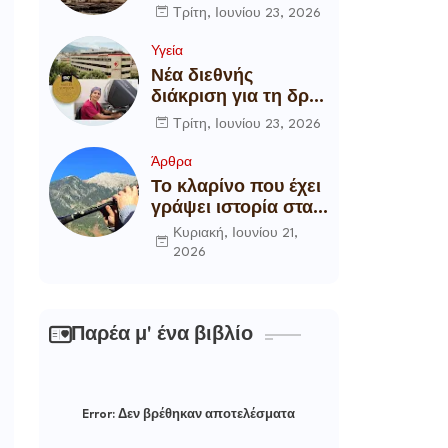
αποξήλωση των
Τρίτη, Ιουνίου 23, 2026
ενεργειακών
υποδομών της
Υγεία
χώρας
Νέα διεθνής
διάκριση για τη δρ
Θάλεια
Τρίτη, Ιουνίου 23, 2026
Πετροπούλου,
Διευθύντρια
Άρθρα
Xειρουργό του
Το κλαρίνο που έχει
Metropolitan
γράψει ιστορία στα
General
χωριά της Ρούμελης
Κυριακή, Ιουνίου 21,
2026
Παρέα μ' ένα βιβλίο
Error:
Δεν βρέθηκαν αποτελέσματα