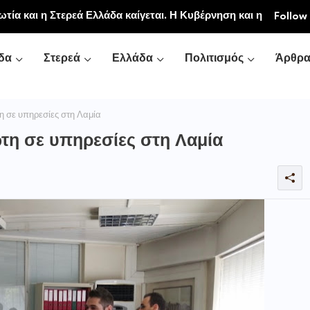
ιακή και Κοινοβιακή Μονή Μεταμορφώσεως του
Follow
νή Αγιάς ή Καρυάς)
δα
Στερεά
Ελλάδα
Πολιτισμός
Άρθρ
η σε υπηρεσίες στη Λαμία
τη σε υπηρεσίες στη Λαμία