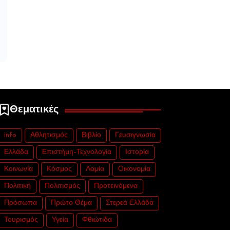
Θεματικές
info
Αθλητισμός
Βιβλίο
Γευσιγνωσία
Ελλάδα
Επιστήμη-Τεχνολογία
Ιστορία
Κοινωνία
Κόσμος
Λαμία
Οικονομία
Πολιτική
Πολιτισμός
Προτεινόμενα
Πρόσωπα
Πρώτο Θέμα
Στερεά Ελλάδα
Τουρισμός
Υγεία
Φθιώτιδα