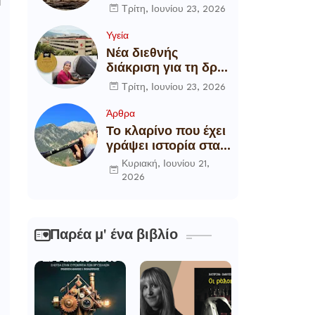
η
αποξήλωση των
Τρίτη, Ιουνίου 23, 2026
ενεργειακών
υποδομών της
Υγεία
χώρας
Νέα διεθνής
διάκριση για τη δρ
Θάλεια
Τρίτη, Ιουνίου 23, 2026
Πετροπούλου,
Διευθύντρια
Άρθρα
Xειρουργό του
Το κλαρίνο που έχει
Metropolitan
γράψει ιστορία στα
General
χωριά της Ρούμελης
Κυριακή, Ιουνίου 21,
2026
Παρέα μ' ένα βιβλίο