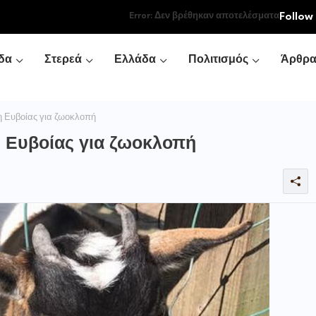
Follow
Error:
Δεν βρέθηκαν αποτελέσματα
δα
Στερεά
Ελλάδα
Πολιτισμός
Άρθρ
η Ευβοίας για ζωοκλοπή
η Ευβοίας για ζωοκλοπή