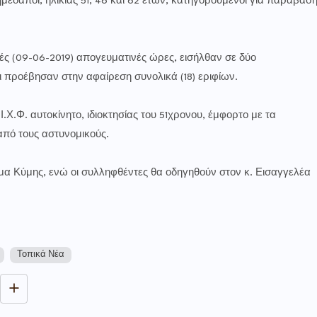
ημεδαποί, ηλικίας 51, 46 και 62 ετών, κατηγορούμενοι για παράβασ
ές (09-06-2019) απογευματινές ώρες, εισήλθαν σε δύο
ι προέβησαν στην αφαίρεση συνολικά (18) εριφίων.
.Χ.Φ. αυτοκίνητο, ιδιοκτησίας του 51χρονου, έμφορτο με τα
από τους αστυνομικούς.
μα Κύμης, ενώ οι συλληφθέντες θα οδηγηθούν στον κ. Εισαγγελέα
Τοπικά Νέα