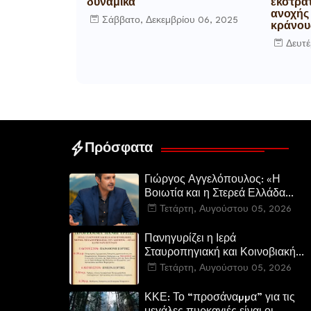
δυναμικά
εκστρα
ανοχής
Σάββατο, Δεκεμβρίου 06, 2025
κράνου
Δευτέ
Πρόσφατα
Γιώργος Αγγελόπουλος: «Η
Βοιωτία και η Στερεά Ελλάδα
καίγεται. Η Κυβέρνηση και η
Τετάρτη, Αυγούστου 05, 2026
Περιφερειακή Αρχή
αυτοθαυμάζονται.»
Πανηγυρίζει η Ιερά
Σταυροπηγιακή και Κοινοβιακή
Μονή Μεταμορφώσεως του
Τετάρτη, Αυγούστου 05, 2026
Σωτήρος Καμενων Βουρλων
(Μονή Αγιάς ή Καρυάς)
ΚΚΕ: Το “προσάναµµα” για τις