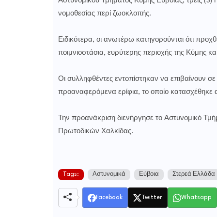
Αστυνομικού Τμήματος Κύμης Ευβοίας, τρεις (3) 
νομοθεσίας περί ζωοκλοπής.
Ειδικότερα, οι ανωτέρω κατηγορούνται ότι προχθ
ποιμνιοστάσια, ευρύτερης περιοχής της Κύμης κα
Οι συλληφθέντες εντοπίστηκαν να επιβαίνουν σε Ι
προαναφερόμενα ερίφια, το οποίο κατασχέθηκε 
Την προανάκριση διενήργησε το Αστυνομικό Τμή
Πρωτοδικών Χαλκίδας.
Tags:
Αστυνομικά
Εύβοια
Στερεά Ελλάδα
Facebook
Twitter
Whatsapp