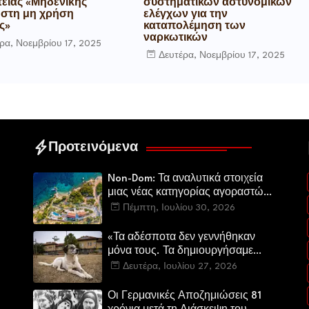
τείας «Μηδενικής
συστηματικών αστυνομικών
 στη μη χρήση
ελέγχων για την
ς»
καταπολέμηση των
ναρκωτικών
ρα, Νοεμβρίου 17, 2025
Δευτέρα, Νοεμβρίου 17, 2025
Προτεινόμενα
Non-Dom: Τα αναλυτικά στοιχεία
μιας νέας κατηγορίας αγοραστών
στην ελληνική αγορά πολυτελών
Πέμπτη, Ιουλίου 30, 2026
κατοικιών
«Τα αδέσποτα δεν γεννήθηκαν
μόνα τους. Τα δημιουργήσαμε
εμείς.»
Δευτέρα, Ιουλίου 27, 2026
Οι Γερμανικές Αποζημιώσεις 81