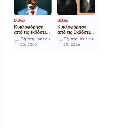
Βιβλίο
Βιβλίο
Κυκλοφόρησε
Κυκλοφόρησε
από τις εκδόσεις
από τις Εκδόσεις
Gema το
Επίμετρο το
Πέμπτη, Ιουλίου
Πέμπτη, Ιουλίου
μυθιστόρημα του
αστυνομικό
30, 2026
30, 2026
γνωστού
μυθιστόρημα της
δημοσιογράφου
Κατερίνας
Γεώργιου Θ.
Πανούση Οι ρόλοι
Συριόπουλου El
Funcionario -
Ελεγεία στην
Ευρωκρατία των
Βρυξελλών.