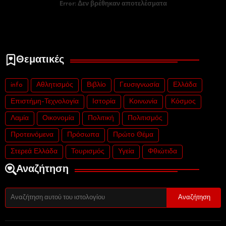
Error:
Δεν βρέθηκαν αποτελέσματα
Θεματικές
info
Αθλητισμός
Βιβλίο
Γευσιγνωσία
Ελλάδα
Επιστήμη-Τεχνολογία
Ιστορία
Κοινωνία
Κόσμος
Λαμία
Οικονομία
Πολιτική
Πολιτισμός
Προτεινόμενα
Πρόσωπα
Πρώτο Θέμα
Στερεά Ελλάδα
Τουρισμός
Υγεία
Φθιώτιδα
Αναζήτηση