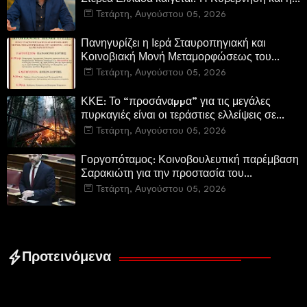
Περιφερειακή Αρχή αυτοθαυμάζονται.»
Τετάρτη, Αυγούστου 05, 2026
Πανηγυρίζει η Ιερά Σταυροπηγιακή και
Κοινοβιακή Μονή Μεταμορφώσεως του
Σωτήρος Καμενων Βουρλων (Μονή Αγιάς ή
Τετάρτη, Αυγούστου 05, 2026
Καρυάς)
ΚΚΕ: Το “προσάναµµα” για τις μεγάλες
πυρκαγιές είναι οι τεράστιες ελλείψεις σε
µέσα και προσωπικό στην Πυροσβεστική και
Τετάρτη, Αυγούστου 05, 2026
τις δασικές υπηρεσίες
Γοργοπόταμος: Κοινοβουλευτική παρέμβαση
Σαρακιώτη για την προστασία του
εμβληματικού φυσικού και ιστορικού
Τετάρτη, Αυγούστου 05, 2026
τοποσήμου
Προτεινόμενα