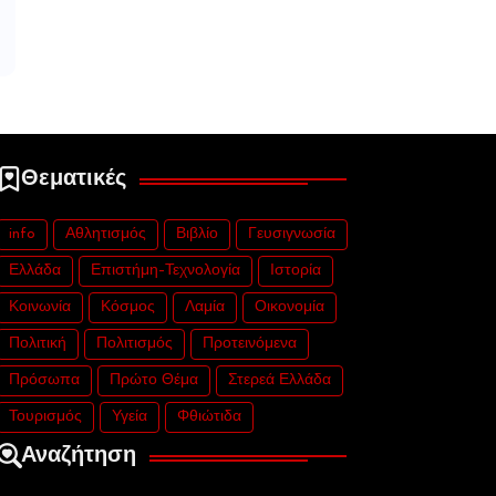
Θεματικές
info
Αθλητισμός
Βιβλίο
Γευσιγνωσία
Ελλάδα
Επιστήμη-Τεχνολογία
Ιστορία
Κοινωνία
Κόσμος
Λαμία
Οικονομία
Πολιτική
Πολιτισμός
Προτεινόμενα
Πρόσωπα
Πρώτο Θέμα
Στερεά Ελλάδα
Τουρισμός
Υγεία
Φθιώτιδα
Αναζήτηση