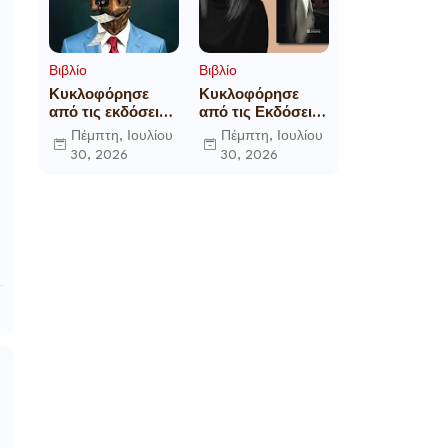
Βιβλίο
Βιβλίο
Κυκλοφόρησε
Κυκλοφόρησε
από τις εκδόσεις
από τις Εκδόσεις
Gema το
Επίμετρο το
Πέμπτη, Ιουλίου
Πέμπτη, Ιουλίου
μυθιστόρημα του
αστυνομικό
30, 2026
30, 2026
γνωστού
μυθιστόρημα της
δημοσιογράφου
Κατερίνας
Γεώργιου Θ.
Πανούση Οι ρόλοι
Συριόπουλου El
Funcionario -
Ελεγεία στην
Ευρωκρατία των
Βρυξελλών.