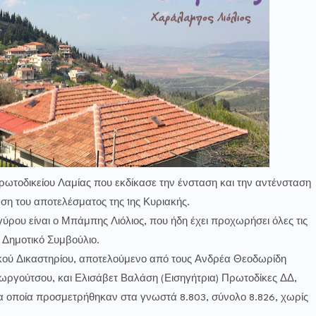
ρωτοδικείου Λαμίας που εκδίκασε την ένσταση και την αντένσταση
η του αποτελέσματος της 1ης Κυριακής.
ύρου είναι ο Μπάμπης Λιόλιος, που ήδη έχει προχωρήσει όλες τις
ο Δημοτικό Συμβούλιο.
κού Δικαστηρίου, αποτελούμενο από τους Ανδρέα Θεοδωρίδη
ργούτσου, και Ελισάβετ Βαλάση (Εισηγήτρια) Πρωτοδίκες ΔΔ,
α οποία προσμετρήθηκαν στα γνωστά 8.803, σύνολο 8.826, χωρίς