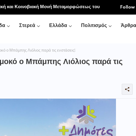
ιακή και Κοινοβιακή Μονή Μεταμορφώσεως του
Follow
νή Αγιάς ή Καρυάς)
δα
Στερεά
Ελλάδα
Πολιτισμός
Άρθρ
κό ο Μπάμπης Λιόλιος παρά τις ενστάσεις!
μοκό ο Μπάμπης Λιόλιος παρά τις