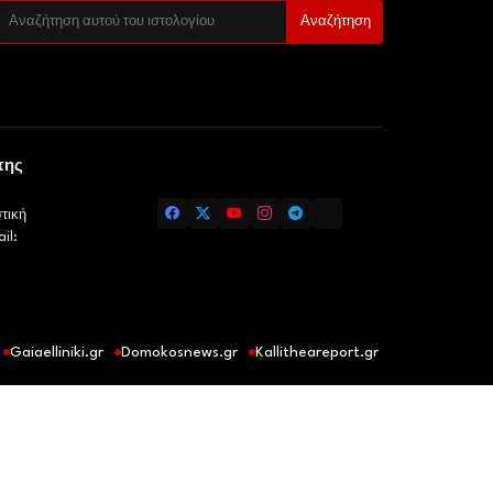
της
τική
il:
Gaiaelliniki.gr
Domokosnews.gr
Kallitheareport.gr