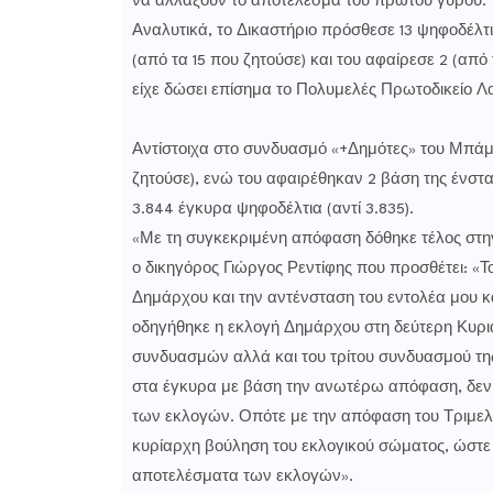
να αλλάξουν το αποτέλεσμα του πρώτου γύρου.
Αναλυτικά, το Δικαστήριο πρόσθεσε 13 ψηφοδέλ
(από τα 15 που ζητούσε) και του αφαίρεσε 2 (από
είχε δώσει επίσημα το Πολυμελές Πρωτοδικείο Λα
Αντίστοιχα στο συνδυασμό «+Δημότες» του Μπάμπ
ζητούσε), ενώ του αφαιρέθηκαν 2 βάση της ένστ
3.844 έγκυρα ψηφοδέλτια (αντί 3.835).
«Με τη συγκεκριμένη απόφαση δόθηκε τέλος στη
ο δικηγόρος Γιώργος Ρεντίφης που προσθέτει: «
Δημάρχου και την αντένσταση του εντολέα μου κ
οδηγήθηκε η εκλογή Δημάρχου στη δεύτερη Κυρι
συνδυασμών αλλά και του τρίτου συνδυασμού
στα έγκυρα με βάση την ανωτέρω απόφαση, δεν 
των εκλογών. Οπότε με την απόφαση του Τριμελ
κυρίαρχη βούληση του εκλογικού σώματος, ώστε 
αποτελέσματα των εκλογών».