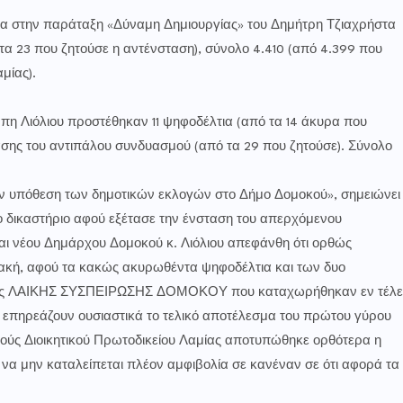
τια στην παράταξη «Δύναμη Δημιουργίας» του Δημήτρη Τζιαχρήστα
 τα 23 που ζητούσε η αντένσταση), σύνολο 4.410 (από 4.399 που
μίας).
η Λιόλιου προστέθηκαν 11 ψηφοδέλτια (από τα 14 άκυρα που
ασης του αντιπάλου συνδυασμού (από τα 29 που ζητούσε). Σύνολο
ν υπόθεση των δημοτικών εκλογών στο Δήμο Δομοκού», σημειώνει
Το δικαστήριο αφού εξέτασε την ένσταση του απερχόμενου
αι νέου Δημάρχου Δομοκού κ. Λιόλιου απεφάνθη ότι ορθώς
ακή, αφού τα κακώς ακυρωθέντα ψηφοδέλτια και των δυο
 της ΛΑΙΚΗΣ ΣΥΣΠΕΙΡΩΣΗΣ ΔΟΜΟΚΟΥ που καταχωρήθηκαν εν τέλε
επηρεάζουν ουσιαστικά το τελικό αποτέλεσμα του πρώτου γύρου
ούς Διοικητικού Πρωτοδικείου Λαμίας αποτυπώθηκε ορθότερα η
να μην καταλείπεται πλέον αμφιβολία σε κανέναν σε ότι αφορά τα