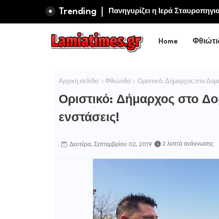
Trending
Πανηγυρίζει η Ιερά Σταυροπηγ
Σωτήρος Καμενων Βουρλων (Μο
Home
Φθιώτι
Αρχική σελίδα
Φθιώτιδα
Οριστικό: Δήμαρχος στο Δομο
Οριστικό: Δήμαρχος στο Δο
ενστάσεις!
2 λεπτά ανάγνωσης
Δευτέρα, Σεπτεμβρίου 02, 2019