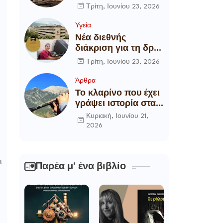
αποξήλωση των
Τρίτη, Ιουνίου 23, 2026
ενεργειακών
υποδομών της
Υγεία
χώρας
Νέα διεθνής
διάκριση για τη δρ
Θάλεια
Τρίτη, Ιουνίου 23, 2026
Πετροπούλου,
Διευθύντρια
Άρθρα
Xειρουργό του
Το κλαρίνο που έχει
Metropolitan
γράψει ιστορία στα
General
χωριά της Ρούμελης
Κυριακή, Ιουνίου 21,
2026
ι
Παρέα μ' ένα βιβλίο