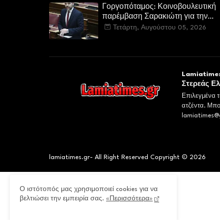
και τις δασικές υπηρεσίες
Γοργοπόταμος: Κοινοβουλευτική
παρέμβαση Σαρακιώτη για την
προστασία του εμβληματικού
Τετάρτη, Αυγούστου 05, 2026
φυσικού και ιστορικού τοποσήμο
Lamiatimes
Στερεάς Ε
Επιλεγμένα τ
ατζέντα. Μπο
lamiatimes@
lamiatimes.gr- All Right Reserved Copyright © 2026
Ο ιστότοπός μας χρησιμοποιεί cookies για να
βελτιώσει την εμπειρία σας.
«Περισσότερα»