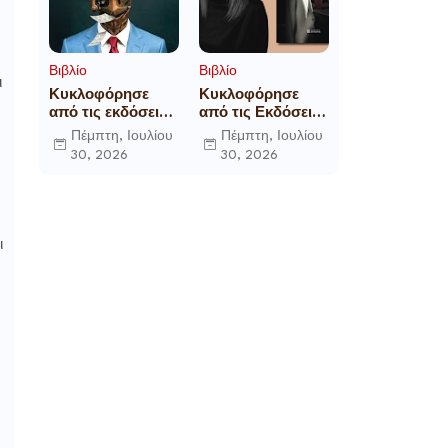
Βιβλίο
Βιβλίο
ι
Κυκλοφόρησε
Κυκλοφόρησε
από τις εκδόσεις
από τις Εκδόσεις
Gema το
Επίμετρο το
Πέμπτη, Ιουλίου
Πέμπτη, Ιουλίου
μυθιστόρημα του
αστυνομικό
30, 2026
30, 2026
γνωστού
μυθιστόρημα της
δημοσιογράφου
Κατερίνας
Γεώργιου Θ.
Πανούση Οι ρόλοι
Συριόπουλου El
Funcionario -
ι
Ελεγεία στην
Ευρωκρατία των
Βρυξελλών.