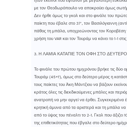
ήταν εκείνοι που έφταναν με μεγαλύτερη ευκολία 
με τον Θεοδωρόπουλο να αποκρούει όμως σωτήρι
Δεν ήρθε όμως το γκολ και στο φινάλε του πρώτο
παίκτη που έβαλε στο 37', τον Βασιλόγιαννη (αντί
πάθος τη μπάλα, υποχρεώνοντας τον Κοροβέση να 
χρήση του VAR και τον Τουράμ να κάνει το 1-1 στι
3. Η ΛΑΜΙΑ ΚΑΤΑΠΙΕ ΤΟΝ ΟΦΗ ΣΤΟ ΔΕΥΤΕΡ
Το φινάλε του πρώτου ημιχρόνου βρήκε τις δύο ομά
Τουράμ (45+1'), όμως στο δεύτερο μέρος η κατάστ
τους παίκτες του Άκη Μάντζιου να βάζουν εκείνο
κράτος όλες τις διεκδικούμενες μπάλες και περιό
ανατροπή να μην αργεί να έρθει. Συγκεκριμένα 
κρητική άμυνα από τα αριστερά και τη μπάλα να 
από το ύψος του πέναλτι το 2-1. Γκολ που άξιζει
της επιθετικότητας που έβγαλε στο δεύτερο ημί