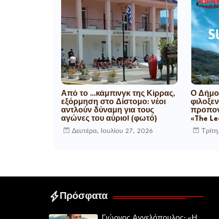
Από το ...κάμπινγκ της Κίρρας,
Ο Δήμο
εξόρμηση στο Δίστομο: νέοι
φιλοξεν
αντλούν δύναμη για τους
προπον
αγώνες του αύριο! (φωτό)
«The L
Δευτέρα, Ιουλίου 27, 2026
Τρίτη
Πρόσφατα
Γιώργος Αγγελόπουλος: «Η