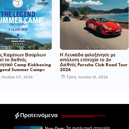
ς Καμένων Βούρλων
Η Λευκάδα φιλοξένησε με
εί το διεθνές
απόλυτη επιτυχία το 2ο
ητικό Camp Kickboxing
Διεθνές Porsche Club Road Tour
egend Summer Camp»
2026
, Ιουλίου 07, 2026
Τρίτη, Ιουνίου 16, 2026
Προτεινόμενα
Non-Dom: Τα αναλυτικά στοιχεία