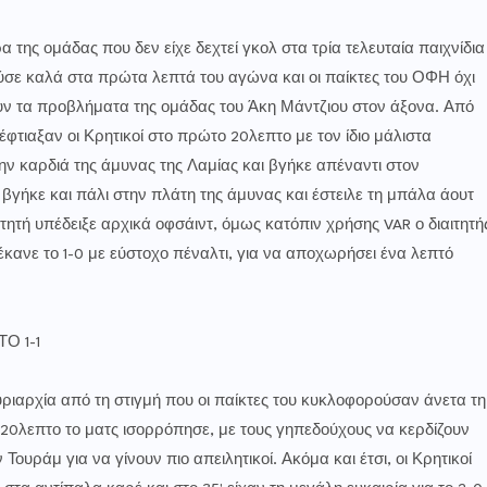
της ομάδας που δεν είχε δεχτεί γκολ στα τρία τελευταία παιχνίδια
ε καλά στα πρώτα λεπτά του αγώνα και οι παίκτες του ΟΦΗ όχι
υν τα προβλήματα της ομάδας του Άκη Μάντζιου στον άξονα. Από
φτιαξαν οι Κρητικοί στο πρώτο 20λεπτο με τον ίδιο μάλιστα
ν καρδιά της άμυνας της Λαμίας και βγήκε απέναντι στον
γήκε και πάλι στην πλάτη της άμυνας και έστειλε τη μπάλα άουτ
ιτητή υπέδειξε αρχικά οφσάιντ, όμως κατόπιν χρήσης VAR ο διαιτητή
έκανε το 1-0 με εύστοχο πέναλτι, για να αποχωρήσει ένα λεπτό
Ο 1-1
ριαρχία από τη στιγμή που οι παίκτες του κυκλοφορούσαν άνετα τη
 20λεπτο το ματς ισορρόπησε, με τους γηπεδούχους να κερδίζουν
υράμ για να γίνουν πιο απειλητικοί. Ακόμα και έτσι, οι Κρητικοί