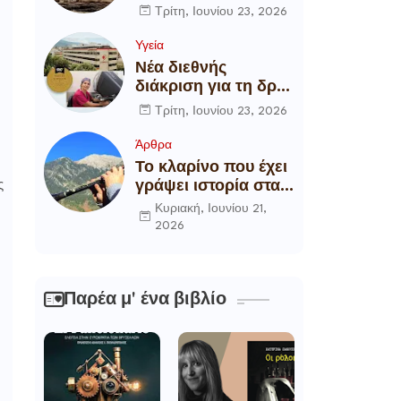
αποξήλωση των
Τρίτη, Ιουνίου 23, 2026
ενεργειακών
υποδομών της
Υγεία
χώρας
Νέα διεθνής
διάκριση για τη δρ
Θάλεια
Τρίτη, Ιουνίου 23, 2026
Πετροπούλου,
Διευθύντρια
Άρθρα
Xειρουργό του
Το κλαρίνο που έχει
Metropolitan
γράψει ιστορία στα
ς
General
χωριά της Ρούμελης
Κυριακή, Ιουνίου 21,
2026
Παρέα μ' ένα βιβλίο