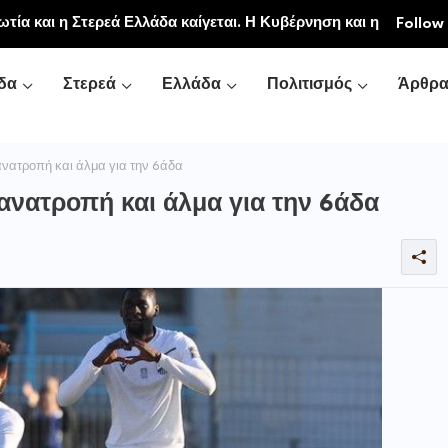
ιακή και Κοινοβιακή Μονή Μεταμορφώσεως του
Follow
νή Αγιάς ή Καρυάς)
δα
Στερεά
Ελλάδα
Πολιτισμός
Άρθρ
νατροπή και άλμα για την 6άδα
ανατροπή και άλμα για την 6άδα