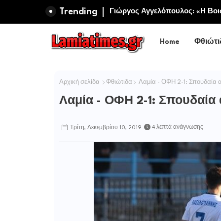
Trending
Πανηγυρίζει η Ιερά Σταυροπηγ
Σωτήρος Καμενων Βουρλων (Μο
Home
Φθιώτι
Αρχική σελίδα
Φθιώτιδα
Λαμία - ΟΦΗ 2-1: Σπουδαία α
Λαμία - ΟΦΗ 2-1: Σπουδαία 
4 λεπτά ανάγνωσης
Τρίτη, Δεκεμβρίου 10, 2019