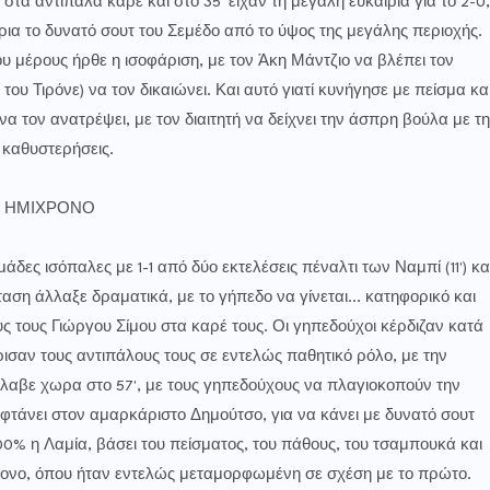
στα αντίπαλα καρέ και στο 35' είχαν τη μεγάλη ευκαιρία για το 2-0,
α το δυνατό σουτ του Σεμέδο από το ύψος της μεγάλης περιοχής.
υ μέρους ήρθε η ισοφάριση, με τον Άκη Μάντζιο να βλέπει τον
 του Τιρόνε) να τον δικαιώνει. Και αυτό γιατί κυνήγησε με πείσμα κα
τον ανατρέψει, με τον διαιτητή να δείχνει την άσπρη βούλα με τη
ς καθυστερήσεις.
Ο ΗΜΙΧΡΟΝΟ
δες ισόπαλες με 1-1 από δύο εκτελέσεις πέναλτι των Ναμπί (11') κα
αση άλλαξε δραματικά, με το γήπεδο να γίνεται... κατηφορικό και
υς τους Γιώργου Σίμου στα καρέ τους. Οι γηπεδούχοι κέρδιζαν κατά
ρισαν τους αντιπάλους τους σε εντελώς παθητικό ρόλο, με την
έλαβε χωρα στο 57', με τους γηπεδούχους να πλαγιοκοπούν την
φτάνει στον αμαρκάριστο Δημούτσο, για να κάνει με δυνατό σουτ
 100% η Λαμία, βάσει του πείσματος, του πάθους, του τσαμπουκά και
χρονο, όπου ήταν εντελώς μεταμορφωμένη σε σχέση με το πρώτο.