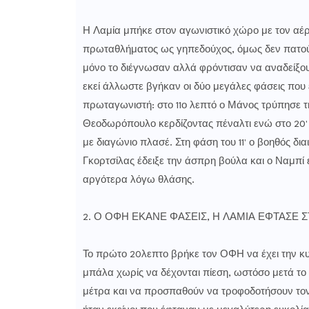
Η Λαμία μπήκε στον αγωνιστικό χώρο με τον αέρα 
πρωταθλήματος ως γηπεδούχος, όμως δεν πατούσ
μόνο το διέγνωσαν αλλά φρόντισαν να αναδείξο
εκεί άλλωστε βγήκαν οι δύο μεγάλες φάσεις που έ
πρωταγωνιστή: στο 11ο λεπτό ο Μάνος τρύπησε τη
Θεοδωρόπουλο κερδίζοντας πέναλτι ενώ στο 20' β
με διαγώνιο πλασέ. Στη φάση του 11' ο βοηθός δια
Γκορτσίλας έδειξε την άσπρη βούλα και ο Ναμπί 
αργότερα λόγω θλάσης.
2. Ο ΟΦΗ ΕΚΑΝΕ ΦΑΣΕΙΣ, Η ΛΑΜΙΑ ΕΦΤΑΣΕ ΣΤ
Το πρώτο 20λεπτο βρήκε τον ΟΦΗ να έχει την κυ
μπάλα χωρίς να δέχονται πίεση, ωστόσο μετά το
μέτρα και να προσπαθούν να τροφοδοτήσουν τον Το