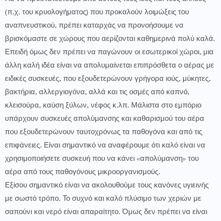
(π.χ. του κρυολογήματος) που προκαλούν λοιμώξεις του
αναπνευστικού, πρέπει καταρχάς να προνοήσουμε να
βρισκόμαστε σε χώρους που αερίζονται καθημερινά πολύ καλά.
Επειδή όμως δεν πρέπει να παγώνουν οι εσωτερικοί χώροι, μια
άλλη καλή ιδέα είναι να απολυμαίνεται επιπρόσθετα ο αέρας με
ειδικές συσκευές, που εξουδετερώνουν γρήγορα ιούς, μύκητες,
βακτήρια, αλλεργιογόνα, αλλά και τις οσμές από καπνό,
κλεισούρα, καύση ξύλων, νέφος κ.λπ. Μάλιστα στο εμπόριο
υπάρχουν συσκευές απολύμανσης και καθαρισμού του αέρα
που εξουδετερώνουν ταυτοχρόνως τα παθογόνα και από τις
επιφάνειες. Είναι σημαντικό να αναφέρουμε ότι καλό είναι να
χρησιμοποιήσετε συσκευή που να κάνει «απολύμανση» του
αέρα από τους παθογόνους μικροοργανισμούς.
Εξίσου σημαντικό είναι να ακολουθούμε τους κανόνες υγιεινής
με σωστό τρόπο. Το συχνό και καλό πλύσιμο των χεριών με
σαπούνι και νερό είναι απαραίτητο. Όμως δεν πρέπει να είναι