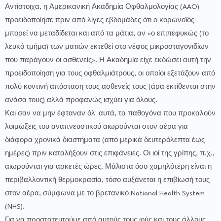
Αντίστοιχα, η Αμερικανική Ακαδημία Οφθαλμολογίας (AAO)
προειδοποίησε πριν από λίγες εβδομάδες ότι ο κορωνοϊός
μπορεί να μεταδίδεται και από τα μάτια, αν «ο επιπεφυκώς (το
λευκό τμήμα) των ματιών εκτεθεί στο νέφος μικροσταγονιδίων
που παράγουν οι ασθενείς». Η Ακαδημία είχε εκδώσει αυτή την
προειδοποίηση για τους οφθαλμιάτρους, οι οποίοι εξετάζουν από
πολύ κοντινή απόσταση τους ασθενείς τους (άρα εκτίθενται στην
ανάσα τους) αλλά προφανώς ισχύει για όλους.
Και σαν να μην έφταναν όλ' αυτά, τα παθογόνα που προκαλούν
λοιμώξεις του αναπνευστικού αιωρούνται στον αέρα για
διάφορα χρονικά διαστήματα (από μερικά δευτερόλεπτα έως
ημέρες) πριν καταλήξουν στις επιφάνειες. Οι ιοί της γρίπης, π.χ.,
αιωρούνται για αρκετές ώρες. Μάλιστα όσο χαμηλότερη είναι η
περιβαλλοντική θερμοκρασία, τόσο αυξάνεται η επιβίωσή τους
στον αέρα, σύμφωνα με το βρετανικό National Health System
(NHS).
Για να προστατευτούμε από αυτούς τους ιούς και τους άλλους