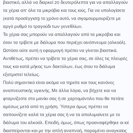
βιαστικό, αλλά να διαρκεί 20 δευτερόλεπτα για να απαλλαγούν
τα χέρια απ' όλα τα μικρόβια και τους ιούς. Για να υπολογίσετε
(κατά προσέγγιση) το χρόνο αυτό, να σιγομουρμουρίζετε με
αργό ρυθμό το τραγούδι των γενεθλίων.
Τα χέρια σας μπορούν να απαλλαγούν από τα μικρόβια και
όταν τα τρίβετε με διάλυμα που περιέχει οινόπνευμα (αλκοόλ).
Ωστόσο ούτε αυτή η εφαρμογή πρέπει να γίνεται βιαστικά.
Αντιθέτως, πρέπει να τρίβετε τα χέρια σας, σε όλες τις πλευρές
τους και κατά μήκος των δακτύλων, έως ότου το διάλυμα
εξατμιστεί τελείως.
Πολύ σημαντικό είναι ακόμα να τηρείτε και τους κανόνες
αναπνευστικής υγιεινής. Με άλλα λόγια, να βήχετε και να
φταρνίζεστε στο μανίκι σας ή σε χαρτομάντιλο που θα πετάτε
αμέσως μετά από τη χρήση. Ύστερα όμως πρέπει να
σαπουνίζετε καλά τα χέρια σας ή να τα απολυμαίνετε με το
διάλυμα του αλκοόλ. Επειδή, όμως, όπως προαναφέρθηκε οι ιοί
διασπείρονται και με την απλή αναπνοή, παραμένει αναγκαίος