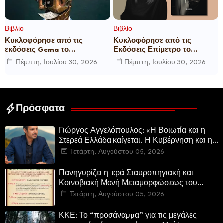
Βιβλίο
Βιβλίο
Κυκλοφόρησε από τις
Κυκλοφόρησε από τις
εκδόσεις Gema το
Εκδόσεις Επίμετρο το
μυθιστόρημα του γνωστού
αστυνομικό μυθιστόρημα της
Πέμπτη, Ιουλίου 30, 2026
Πέμπτη, Ιουλίου 30, 2026
δημοσιογράφου Γεώργιου Θ.
Κατερίνας Πανούση Οι ρόλοι
Συριόπουλου El Funcionario -
Ελεγεία στην Ευρωκρατία
των Βρυξελλών.
Πρόσφατα
Γιώργος Αγγελόπουλος: «Η Βοιωτία και η
Στερεά Ελλάδα καίγεται. Η Κυβέρνηση και η
Περιφερειακή Αρχή αυτοθαυμάζονται.»
Τετάρτη, Αυγούστου 05, 2026
Πανηγυρίζει η Ιερά Σταυροπηγιακή και
Κοινοβιακή Μονή Μεταμορφώσεως του
Σωτήρος Καμενων Βουρλων (Μονή Αγιάς ή
Τετάρτη, Αυγούστου 05, 2026
Καρυάς)
ΚΚΕ: Το “προσάναµµα” για τις μεγάλες