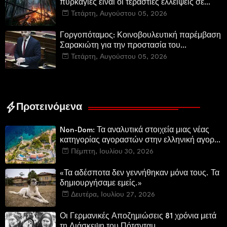
πυρκαγιές είναι οι τεράστιες ελλείψεις σε
µέσα και προσωπικό στην Πυροσβεστική και
Τετάρτη, Αυγούστου 05, 2026
τις δασικές υπηρεσίες
Γοργοπόταμος: Κοινοβουλευτική παρέμβαση
Σαρακιώτη για την προστασία του
εμβληματικού φυσικού και ιστορικού
Τετάρτη, Αυγούστου 05, 2026
τοποσήμου
Προτεινόμενα
Non-Dom: Τα αναλυτικά στοιχεία μιας νέας
κατηγορίας αγοραστών στην ελληνική αγορά
πολυτελών κατοικιών
Πέμπτη, Ιουλίου 30, 2026
«Τα αδέσποτα δεν γεννήθηκαν μόνα τους. Τα
δημιουργήσαμε εμείς.»
Δευτέρα, Ιουλίου 27, 2026
Οι Γερμανικές Αποζημιώσεις 81 χρόνια μετά
τη Διάσκεψη του Πότσνταμ