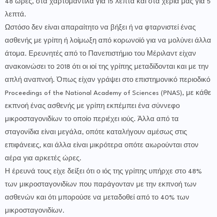
48 ώρες, στα χαρτομάντιλα για 15 λεπτά και στα χέρια μας για 5
λεπτά.
Ωστόσο δεν είναι απαραίτητο να βήξει ή να φταρνιστεί ένας
ασθενής με γρίπη ή λοίμωξη από κορωνοϊό για να μολύνει άλλα
άτομα. Ερευνητές από το Πανεπιστήμιο του Μέριλαντ είχαν
ανακοινώσει το 2018 ότι οι ιοί της γρίπης μεταδίδονται και με την
απλή αναπνοή. Όπως είχαν γράψει στο επιστημονικό περιοδικό
Proceedings of the National Academy of Sciences (PNAS), με κάθε
εκπνοή ένας ασθενής με γρίπη εκπέμπει ένα σύννεφο
μικροσταγονιδίων το οποίο περιέχει ιούς. Άλλα από τα
σταγονίδια είναι μεγάλα, οπότε καταλήγουν αμέσως στις
επιφάνειες, και άλλα είναι μικρότερα οπότε αιωρούνται στον
αέρα για αρκετές ώρες.
Η έρευνά τους είχε δείξει ότι ο ιός της γρίπης υπήρχε στο 48%
των μικροσταγονιδίων που παράγονταν με την εκπνοή των
ασθενών και ότι μπορούσε να μεταδοθεί από το 40% των
μικροσταγονιδίων.