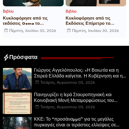
Βιβλίο
Βιβλίο
Κυκλοφόρησε από τις
Κυκλοφόρησε από τις
εκδόσεις Gema το
Εκδόσεις Επίμετρο το
μυθιστόρημα του γνωστού
αστυνομικό μυθιστόρημα της
Πέμπτη, Ιουλίου 30, 2026
Πέμπτη, Ιουλίου 30, 2026
δημοσιογράφου Γεώργιου Θ.
Κατερίνας Πανούση Οι ρόλοι
Συριόπουλου El Funcionario -
Ελεγεία στην Ευρωκρατία
των Βρυξελλών.
Πρόσφατα
Γιώργος Αγγελόπουλος: «Η Βοιωτία και η
Στερεά Ελλάδα καίγεται. Η Κυβέρνηση και η
Περιφερειακή Αρχή αυτοθαυμάζονται.»
Τετάρτη, Αυγούστου 05, 2026
Πανηγυρίζει η Ιερά Σταυροπηγιακή και
Κοινοβιακή Μονή Μεταμορφώσεως του
Σωτήρος Καμενων Βουρλων (Μονή Αγιάς ή
Τετάρτη, Αυγούστου 05, 2026
Καρυάς)
ΚΚΕ: Το “προσάναµµα” για τις μεγάλες
πυρκαγιές είναι οι τεράστιες ελλείψεις σε