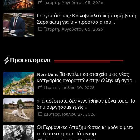
µέσα και προσωπικό στην Πυροσβεστική και
Τετάρτη, Αυγούστου 05, 2026
τις δασικές υπηρεσίες
Γοργοπόταμος: Κοινοβουλευτική παρέμβαση
Σαρακιώτη για την προστασία του
εμβληματικού φυσικού και ιστορικού
Τετάρτη, Αυγούστου 05, 2026
τοποσήμου
Προτεινόμενα
Non-Dom: Τα αναλυτικά στοιχεία μιας νέας
κατηγορίας αγοραστών στην ελληνική αγορά
πολυτελών κατοικιών
Πέμπτη, Ιουλίου 30, 2026
«Τα αδέσποτα δεν γεννήθηκαν μόνα τους. Τα
δημιουργήσαμε εμείς.»
Δευτέρα, Ιουλίου 27, 2026
Οι Γερμανικές Αποζημιώσεις 81 χρόνια μετά
τη Διάσκεψη του Πότσνταμ