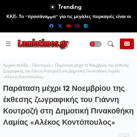
Trending
ΚΚΕ: Το “προσάναµµα” για τις μεγάλες πυρκαγιές είναι οι
τεράστιες ελλείψεις σε µέσα και προσωπικό στην
Πυροσβεστική και τις δασικές υπηρεσίες
Αρχική σελίδα
Πολιτισμός
Παράταση μέχρι 12 Νοεμβρίου της έκθεσης
ζωγραφικής του Γιάννη Κουτροζή στη Δημοτική Πινακοθήκη Λαμίας
«Αλέκος Κοντόπουλος»
Παράταση μέχρι 12 Νοεμβρίου της
έκθεσης ζωγραφικής του Γιάννη
Κουτροζή στη Δημοτική Πινακοθήκη
Λαμίας «Αλέκος Κοντόπουλος»