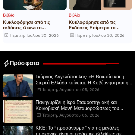
Βιβλίο
Βιβλίο
Κυκλοφόρησε από τις
Κυκλοφόρησε από τις
εκδόσεις Gema το
Εκδόσεις Επίμετρο το
μυθιστόρημα του γνωστού
αστυνομικό μυθιστόρημα της
Πέμπτη, Ιουλίου 30, 2026
Πέμπτη, Ιουλίου 30, 2026
δημοσιογράφου Γεώργιου Θ.
Κατερίνας Πανούση Οι ρόλοι
Συριόπουλου El Funcionario -
Ελεγεία στην Ευρωκρατία
των Βρυξελλών.
Πρόσφατα
Γιώργος Αγγελόπουλος: «Η Βοιωτία και η
Στερεά Ελλάδα καίγεται. Η Κυβέρνηση και η
Περιφερειακή Αρχή αυτοθαυμάζονται.»
Τετάρτη, Αυγούστου 05, 2026
Πανηγυρίζει η Ιερά Σταυροπηγιακή και
Κοινοβιακή Μονή Μεταμορφώσεως του
Σωτήρος Καμενων Βουρλων (Μονή Αγιάς ή
Τετάρτη, Αυγούστου 05, 2026
Καρυάς)
ΚΚΕ: Το “προσάναµµα” για τις μεγάλες
πυρκαγιές είναι οι τεράστιες ελλείψεις σε