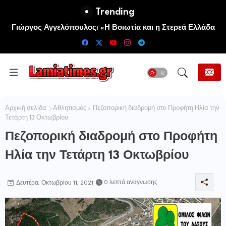
Trending
Πανηγυρίζει η Ιερά Σταυροπηγιακή και Κοινοβιακή Μονή
Γιώργος Αγγελόπουλος: «Η Βοιωτία και η Στερεά Ελλάδα
Μεταμορφώσεως του Σωτήρος Καμενων Βουρλων (Μονή
καίγεται. Η Κυβέρνηση και η Περιφερειακή Αρχή
Αγιάς ή Καρυάς)
αυτοθαυμάζονται.»
Αρχική σελίδα
Αθλητισμός
Πεζοπορική διαδρομή στο Προφήτη Ηλία την
Τετάρτη 13 Οκτωβρίου
Πεζοπορική διαδρομή στο Προφήτη
Ηλία την Τετάρτη 13 Οκτωβρίου
0 λεπτά ανάγνωσης
Δευτέρα, Οκτωβρίου 11, 2021