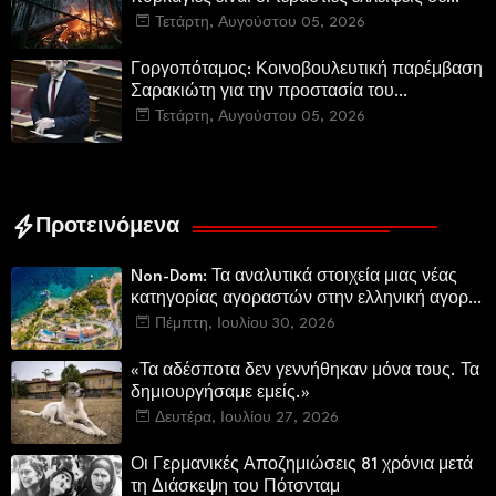
µέσα και προσωπικό στην Πυροσβεστική και
Τετάρτη, Αυγούστου 05, 2026
τις δασικές υπηρεσίες
Γοργοπόταμος: Κοινοβουλευτική παρέμβαση
Σαρακιώτη για την προστασία του
εμβληματικού φυσικού και ιστορικού
Τετάρτη, Αυγούστου 05, 2026
τοποσήμου
Προτεινόμενα
Non-Dom: Τα αναλυτικά στοιχεία μιας νέας
κατηγορίας αγοραστών στην ελληνική αγορά
πολυτελών κατοικιών
Πέμπτη, Ιουλίου 30, 2026
«Τα αδέσποτα δεν γεννήθηκαν μόνα τους. Τα
δημιουργήσαμε εμείς.»
Δευτέρα, Ιουλίου 27, 2026
Οι Γερμανικές Αποζημιώσεις 81 χρόνια μετά
τη Διάσκεψη του Πότσνταμ