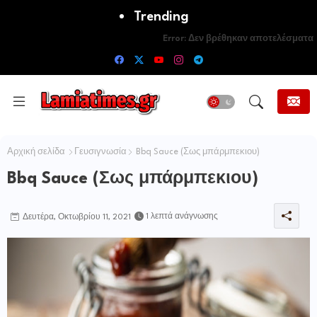
Trending
Error:
Δεν βρέθηκαν αποτελέσματα
Αρχική σελίδα
Γευσιγνωσία
Bbq Sauce (Σως μπάρμπεκιου)
Bbq Sauce (Σως μπάρμπεκιου)
1 λεπτά ανάγνωσης
Δευτέρα, Οκτωβρίου 11, 2021