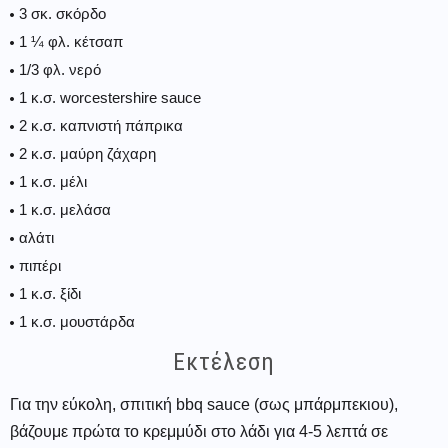
3 σκ. σκόρδο
1 ¼ φλ. κέτσαπ
1/3 φλ. νερό
1 κ.σ. worcestershire sauce
2 κ.σ. καπνιστή πάπρικα
2 κ.σ. μαύρη ζάχαρη
1 κ.σ. μέλι
1 κ.σ. μελάσα
αλάτι
πιπέρι
1 κ.σ. ξίδι
1 κ.σ. μουστάρδα
Εκτέλεση
Για την εύκολη, σπιτική bbq sauce (σως μπάρμπεκιου),
βάζουμε πρώτα το κρεμμύδι στο λάδι για 4-5 λεπτά σε