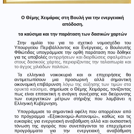
Ο Θέμης Χειμάρας στη Βουλή για την ενεργειακή
απόδοση,
τα καύσιμα και την παράταση των δασικών χαρτών
Στην ομιλία του για το σχετικό νομοσχέδιο του
Υπουργείου Περιβάλλοντος και Ενέργειας, ο Βουλευτής
Φθιώτιδας υπογράμμισε την ορθή παράταση που δόθηκε
για τις υποβολές
αντιρρήσεων και διορθώσεις σφαλμάτων
στους δασικούς χάρτες, περιορίζοντας την ταλαιπωρία και
το άγχος χιλιάδων πολιτών.
Τ
α ελληνικά νοικοκυριά και οι επιχειρήσεις θα
αντιμετωπίσουν μια προσωρινή αλλά σημαντική
οικονομική επιβάρυνση
λόγω της αύξησης των τιμών στα
ορυκτά καύσιμα,
σημείωσε ο Θέμης Χειμάρας, τονίζοντας
πως είναι επιτακτική η ανάγκη συνέχισης και διεύρυνσης
των ευεργετικών μέτρων στήριξης που λαμβάνει η
Ελληνική Κυβέρνηση.
Υπογράμμισε τα σημαντικά οφέλη που απορρέουν από
το πρόγραμμα «Εξοικονομώ-Αυτονομώ», καθώς και τις
ευκαιρίες για ενεργειακή αναβάθμιση αλλά και ουσιαστική
τόνωση της αγοράς που συνεπάγονται τα επερχόμενα
προγράμματα για την ενεργειακή αναβάθμιση