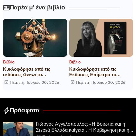
Παρέα μ' ένα βιβλίο
Βιβλίο
Βιβλίο
Κυκλοφόρησε από τις
Κυκλοφόρησε από τις
εκδόσεις Gema το
Εκδόσεις Επίμετρο το
μυθιστόρημα του γνωστού
αστυνομικό μυθιστόρημα της
Πέμπτη, Ιουλίου 30, 2026
Πέμπτη, Ιουλίου 30, 2026
δημοσιογράφου Γεώργιου Θ.
Κατερίνας Πανούση Οι ρόλοι
Συριόπουλου El Funcionario -
Ελεγεία στην Ευρωκρατία
των Βρυξελλών.
Πρόσφατα
Γιώργος Αγγελόπουλος: «Η Βοιωτία και η
Στερεά Ελλάδα καίγεται. Η Κυβέρνηση και η