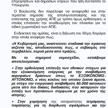
επιχειρήσεων και δημοσίων κτιρίων που ήδη συντάσσει το
Υπουργείο.
Ο Βουλευτής δεν παρέλειψε να αναφερθεί και στην
τεράστια σημασία της απολιγνιτοποίησης και της
επέκτασης της χρήσης ΑΠΕ με τρόπο όμως ορθολογικό, ο
οποίος επιτάσσει την αναθεώρηση του πλαισίου για το
ειδικό χωροταξικό των ΑΠΕ.
Ενδεικτική της ομιλίας, είναι η δήλωση του Θέμη Χειμάρα
στην οποία αναφέρει πως:
«Η Κυβέρνησή μας, αναπτύσσει σταδιακά την πράσινη
ατζέντα της, αποδεικνύοντας πως, ο σεβασμός στο
περιβάλλον, περνά μέσα από πράξεις.
Με το σημερινό νομοσχέδιο, εστιάζουμε
αποτελεσματικά:
•
Στην ορθολογική επίτευξη των εθνικών στόχων για
την εξοικονόμηση ενέργειας με την αναβάθμιση
κορυφαίων δράσεων όπως το ΕΞΟΙΚΟΝΟΜΩ-
ΑΥΤΟΝΟΜΩ, ο νέος κύκλος του οποίου ξεκινά άμεσα,
με στόχο την ενεργειακή αναβάθμιση 50.000 κατοικιών
μέσα από πιο δίκαιες διαδικασίες που καταργούν την
ένταξη των προτάσεων σύμφωνα με τον χρόνο της
αίτησης.
•
Στην χορήγηση
της απαραίτητης
τετράμηνης
παράτασης για τη διόρθωση σφαλμάτων και την