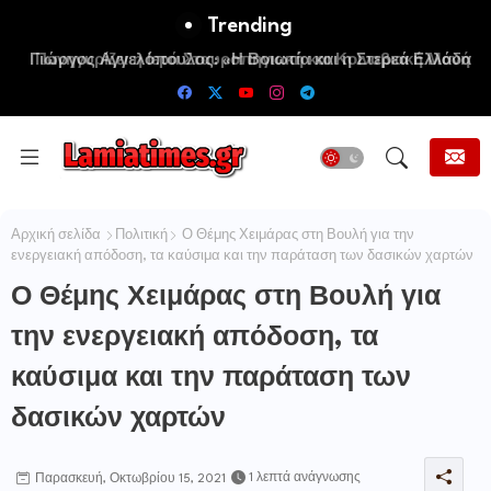
Trending
Πανηγυρίζει η Ιερά Σταυροπηγιακή και Κοινοβιακή Μονή
Μεταμορφώσεως του Σωτήρος Καμενων Βουρλων (Μονή
Αγιάς ή Καρυάς)
Αρχική σελίδα
Πολιτική
Ο Θέμης Χειμάρας στη Βουλή για την
ενεργειακή απόδοση, τα καύσιμα και την παράταση των δασικών χαρτών
Ο Θέμης Χειμάρας στη Βουλή για
την ενεργειακή απόδοση, τα
καύσιμα και την παράταση των
δασικών χαρτών
1 λεπτά ανάγνωσης
Παρασκευή, Οκτωβρίου 15, 2021