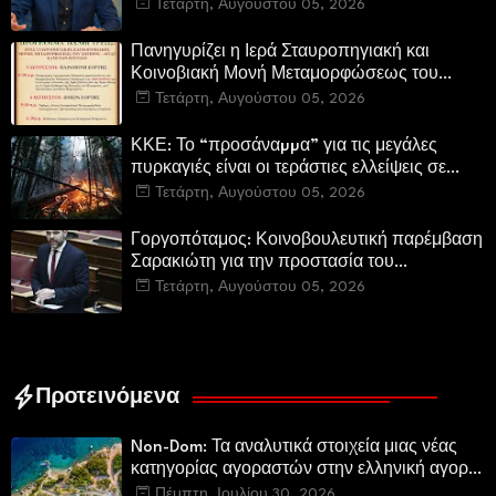
Περιφερειακή Αρχή αυτοθαυμάζονται.»
Τετάρτη, Αυγούστου 05, 2026
Πανηγυρίζει η Ιερά Σταυροπηγιακή και
Κοινοβιακή Μονή Μεταμορφώσεως του
Σωτήρος Καμενων Βουρλων (Μονή Αγιάς ή
Τετάρτη, Αυγούστου 05, 2026
Καρυάς)
ΚΚΕ: Το “προσάναµµα” για τις μεγάλες
πυρκαγιές είναι οι τεράστιες ελλείψεις σε
µέσα και προσωπικό στην Πυροσβεστική και
Τετάρτη, Αυγούστου 05, 2026
τις δασικές υπηρεσίες
Γοργοπόταμος: Κοινοβουλευτική παρέμβαση
Σαρακιώτη για την προστασία του
εμβληματικού φυσικού και ιστορικού
Τετάρτη, Αυγούστου 05, 2026
τοποσήμου
Προτεινόμενα
Non-Dom: Τα αναλυτικά στοιχεία μιας νέας
κατηγορίας αγοραστών στην ελληνική αγορά
πολυτελών κατοικιών
Πέμπτη, Ιουλίου 30, 2026