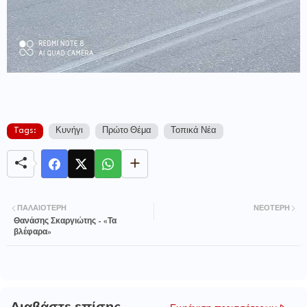
Tags:
Κυνήγι
Πρώτο Θέμα
Τοπικά Νέα
ΠΑΛΑΙΌΤΕΡΗ
ΝΕΌΤΕΡΗ
Θανάσης Σκαργιώτης - «Τα
βλέφαρα»