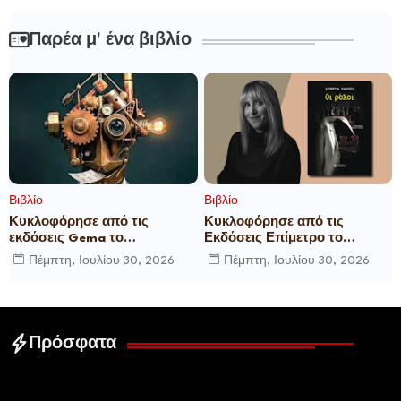
Παρέα μ' ένα βιβλίο
Βιβλίο
Βιβλίο
Κυκλοφόρησε από τις
Κυκλοφόρησε από τις
εκδόσεις Gema το
Εκδόσεις Επίμετρο το
μυθιστόρημα του γνωστού
αστυνομικό μυθιστόρημα της
Πέμπτη, Ιουλίου 30, 2026
Πέμπτη, Ιουλίου 30, 2026
δημοσιογράφου Γεώργιου Θ.
Κατερίνας Πανούση Οι ρόλοι
Συριόπουλου El Funcionario -
Ελεγεία στην Ευρωκρατία
των Βρυξελλών.
Πρόσφατα