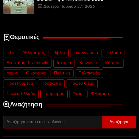
Δευτέρα, Ιουλίου 27, 2026
Θεματικές
info
Αθλητισμός
Βιβλίο
Γευσιγνωσία
Ελλάδα
Επιστήμη-Τεχνολογία
Ιστορία
Κοινωνία
Κόσμος
Λαμία
Οικονομία
Πολιτική
Πολιτισμός
Προτεινόμενα
Πρόσωπα
Πρώτο Θέμα
Στερεά Ελλάδα
Τουρισμός
Υγεία
Φθιώτιδα
Αναζήτηση