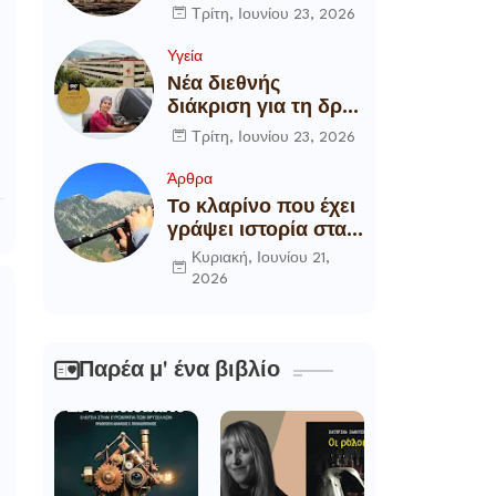
αποξήλωση των
Τρίτη, Ιουνίου 23, 2026
ενεργειακών
υποδομών της
Υγεία
χώρας
Νέα διεθνής
διάκριση για τη δρ
Θάλεια
Τρίτη, Ιουνίου 23, 2026
Πετροπούλου,
Διευθύντρια
Άρθρα
Xειρουργό του
Το κλαρίνο που έχει
Metropolitan
γράψει ιστορία στα
General
χωριά της Ρούμελης
Κυριακή, Ιουνίου 21,
2026
Παρέα μ' ένα βιβλίο