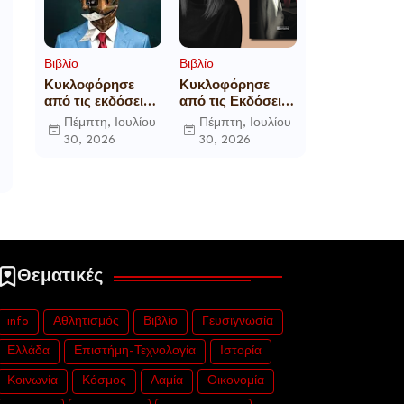
Βιβλίο
Βιβλίο
Κυκλοφόρησε
Κυκλοφόρησε
από τις εκδόσεις
από τις Εκδόσεις
Gema το
Επίμετρο το
Πέμπτη, Ιουλίου
Πέμπτη, Ιουλίου
μυθιστόρημα του
αστυνομικό
30, 2026
30, 2026
γνωστού
μυθιστόρημα της
δημοσιογράφου
Κατερίνας
Γεώργιου Θ.
Πανούση Οι ρόλοι
Συριόπουλου El
Funcionario -
Ελεγεία στην
Ευρωκρατία των
Βρυξελλών.
Θεματικές
info
Αθλητισμός
Βιβλίο
Γευσιγνωσία
Ελλάδα
Επιστήμη-Τεχνολογία
Ιστορία
Κοινωνία
Κόσμος
Λαμία
Οικονομία