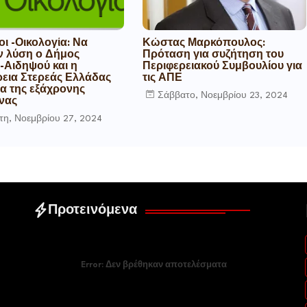
ι -Οικολογία: Να
Κώστας Μαρκόπουλος:
 λύση ο Δήμος
Πρόταση για συζήτηση του
ς-Αιδηψού και η
Περιφερειακού Συμβουλίου για
ρεια Στερεάς Ελλάδας
τις ΑΠΕ
μα της εξάχρονης
Σάββατο, Νοεμβρίου 23, 2024
νας
τη, Νοεμβρίου 27, 2024
Προτεινόμενα
Error:
Δεν βρέθηκαν αποτελέσματα