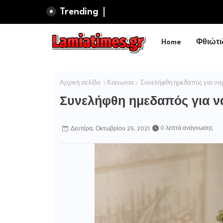
Trending
Home
Φθιώτι
Αρχική σελίδα
Κοινωνία
Συνελήφθη ημεδαπός για να
Συνελήφθη ημεδαπός για ν
0 λεπτά ανάγνωσης
Δευτέρα, Οκτωβρίου 25, 2021