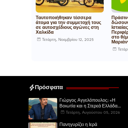
Ταυτοποιήθηκαν τέσσερα
Πράσινο
άτομα για την συμμετοχή τους
δώσουν
σε αυτοσχέδιους αγώνες στη
Ιστιαία
Χαλκίδα
Περιφέ
στο θέ
Τετάρτη, Νοεμβρίου 12, 2025
Μαριάν
Τετάρ
Πρόσφατα
Γιώργος Αγγελόπουλος: «Η
Βοιωτία και η Στερεά Ελλάδα
καίγεται. Η Κυβέρνηση και η
Τετάρτη, Αυγούστου 05, 2026
Περιφερειακή Αρχή
αυτοθαυμάζονται.»
Πανηγυρίζει η Ιερά