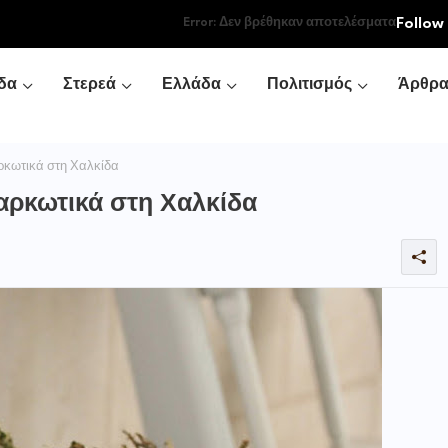
Follow
Error:
Δεν βρέθηκαν αποτελέσματα
δα
Στερεά
Ελλάδα
Πολιτισμός
Άρθρ
ρκωτικά στη Χαλκίδα
αρκωτικά στη Χαλκίδα